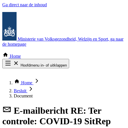
Ga direct naar de inhoud
Ministerie van Volksgezondheid, Welzijn en Sport
, ga naar
de homepage
Home
Hoofdmenu in- of uitklappen
Zoek door alle publicaties
Thema COVID-19
Home
Bekijk per bestuursorgaan
Besluit
Document
E-mailbericht
RE: Ter
controle: COVID-19 SitRep