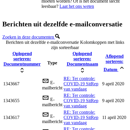
moeten worden? Of is het document slecht
leesbaar?
Laat het ons weten
Berichten uit dezelfde e-mailconversatie
Zoeken in deze documenten
Berichten uit dezelfde e-mailconversatie
Kolomkoppen met links
zijn sorteerbaar
Oplopend
Oplopend
Aflopend
sorteren:
sorteren:
sorteren:
Type
Documentnummer
Documentnaam
Datum
RE: Ter controle:
E-
1343667
COVID-19 SitRep
9 april 2020
mailbericht
van vandaag
RE: Ter controle:
E-
1343655
COVID-19 SitRep
9 april 2020
mailbericht
van vandaag
RE: Ter controle:
E-
1343617
COVID-19 SitRep
11 april 2020
mailbericht
van vandaag
RE: Ter controle: