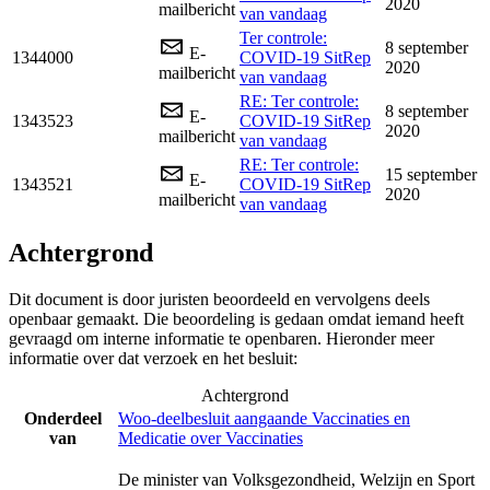
2020
mailbericht
van vandaag
Ter controle:
8 september
E-
1344000
COVID-19 SitRep
2020
mailbericht
van vandaag
RE: Ter controle:
8 september
E-
1343523
COVID-19 SitRep
2020
mailbericht
van vandaag
RE: Ter controle:
15 september
E-
1343521
COVID-19 SitRep
2020
mailbericht
van vandaag
Achtergrond
Dit document is door juristen beoordeeld en vervolgens deels
openbaar gemaakt. Die beoordeling is gedaan omdat iemand heeft
gevraagd om interne informatie te openbaren. Hieronder meer
informatie over dat verzoek en het besluit:
Achtergrond
Onderdeel
Woo-deelbesluit aangaande Vaccinaties en
van
Medicatie over Vaccinaties
De minister van Volksgezondheid, Welzijn en Sport