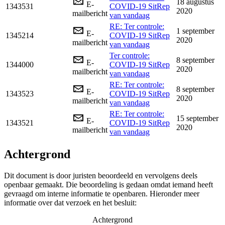
18 augustus
E-
1343531
COVID-19 SitRep
2020
mailbericht
van vandaag
RE: Ter controle:
1 september
E-
1345214
COVID-19 SitRep
2020
mailbericht
van vandaag
Ter controle:
8 september
E-
1344000
COVID-19 SitRep
2020
mailbericht
van vandaag
RE: Ter controle:
8 september
E-
1343523
COVID-19 SitRep
2020
mailbericht
van vandaag
RE: Ter controle:
15 september
E-
1343521
COVID-19 SitRep
2020
mailbericht
van vandaag
Achtergrond
Dit document is door juristen beoordeeld en vervolgens deels
openbaar gemaakt. Die beoordeling is gedaan omdat iemand heeft
gevraagd om interne informatie te openbaren. Hieronder meer
informatie over dat verzoek en het besluit:
Achtergrond