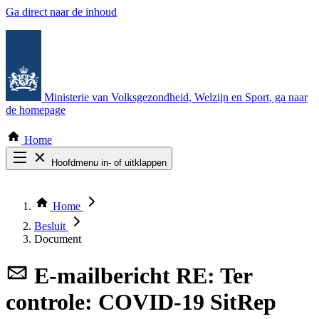
Ga direct naar de inhoud
Ministerie van Volksgezondheid, Welzijn en Sport
, ga naar
de homepage
Home
Hoofdmenu in- of uitklappen
Zoek door alle publicaties
Thema COVID-19
Home
Bekijk per bestuursorgaan
Besluit
Document
E-mailbericht
RE: Ter
controle: COVID-19 SitRep