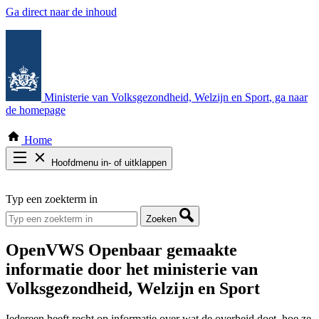
Ga direct naar de inhoud
Ministerie van Volksgezondheid, Welzijn en Sport
, ga naar
de homepage
Home
Hoofdmenu in- of uitklappen
Zoek door alle publicaties
Typ een zoekterm in
Thema COVID-19
Bekijk per bestuursorgaan
Zoeken
OpenVWS
Openbaar gemaakte
informatie door het ministerie van
Volksgezondheid, Welzijn en Sport
Iedereen heeft recht op informatie over wat de overheid doet, hoe ze