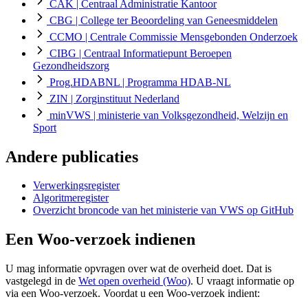
CAK
| Centraal Administratie Kantoor
CBG
| College ter Beoordeling van Geneesmiddelen
CCMO
| Centrale Commissie Mensgebonden Onderzoek
CIBG
| Centraal Informatiepunt Beroepen
Gezondheidszorg
Prog.HDABNL
| Programma HDAB-NL
ZIN
| Zorginstituut Nederland
minVWS
| ministerie van Volksgezondheid, Welzijn en
Sport
Andere publicaties
Verwerkingsregister
Algoritmeregister
Overzicht broncode van het ministerie van VWS op GitHub
Een Woo-verzoek indienen
U mag informatie opvragen over wat de overheid doet. Dat is
vastgelegd in de
Wet open overheid (Woo)
. U vraagt informatie op
via een Woo-verzoek. Voordat u een Woo-verzoek indient: