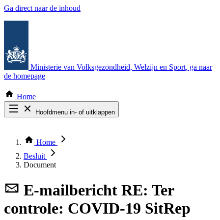
Ga direct naar de inhoud
Ministerie van Volksgezondheid, Welzijn en Sport
, ga naar
de homepage
Home
Hoofdmenu in- of uitklappen
Zoek door alle publicaties
Thema COVID-19
Home
Bekijk per bestuursorgaan
Besluit
Document
E-mailbericht
RE: Ter
controle: COVID-19 SitRep