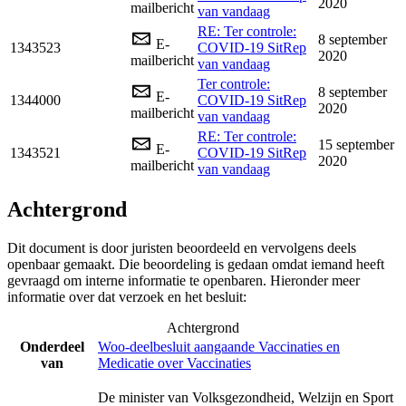
2020
mailbericht
van vandaag
RE: Ter controle:
8 september
E-
1343523
COVID-19 SitRep
2020
mailbericht
van vandaag
Ter controle:
8 september
E-
1344000
COVID-19 SitRep
2020
mailbericht
van vandaag
RE: Ter controle:
15 september
E-
1343521
COVID-19 SitRep
2020
mailbericht
van vandaag
Achtergrond
Dit document is door juristen beoordeeld en vervolgens deels
openbaar gemaakt. Die beoordeling is gedaan omdat iemand heeft
gevraagd om interne informatie te openbaren. Hieronder meer
informatie over dat verzoek en het besluit:
Achtergrond
Onderdeel
Woo-deelbesluit aangaande Vaccinaties en
van
Medicatie over Vaccinaties
De minister van Volksgezondheid, Welzijn en Sport