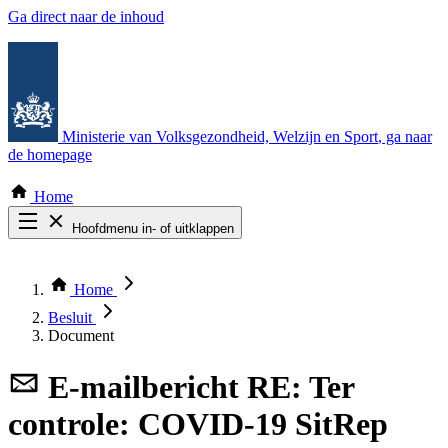
Ga direct naar de inhoud
Ministerie van Volksgezondheid, Welzijn en Sport
, ga naar
de homepage
Home
Hoofdmenu in- of uitklappen
Zoek door alle publicaties
Thema COVID-19
Home
Bekijk per bestuursorgaan
Besluit
Document
E-mailbericht
RE: Ter
controle: COVID-19 SitRep