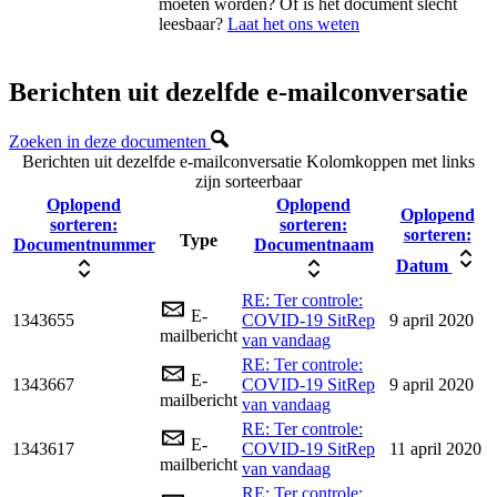
moeten worden? Of is het document slecht
leesbaar?
Laat het ons weten
Berichten uit dezelfde e-mailconversatie
Zoeken in deze documenten
Berichten uit dezelfde e-mailconversatie
Kolomkoppen met links
zijn sorteerbaar
Oplopend
Oplopend
Oplopend
sorteren:
sorteren:
sorteren:
Type
Documentnummer
Documentnaam
Datum
RE: Ter controle:
E-
1343655
COVID-19 SitRep
9 april 2020
mailbericht
van vandaag
RE: Ter controle:
E-
1343667
COVID-19 SitRep
9 april 2020
mailbericht
van vandaag
RE: Ter controle:
E-
1343617
COVID-19 SitRep
11 april 2020
mailbericht
van vandaag
RE: Ter controle: