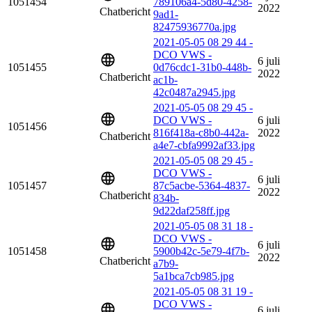
1051454
789106a4-5d80-4258-
2022
Chatbericht
9ad1-
82475936770a.jpg
2021-05-05 08 29 44 -
DCO VWS -
6 juli
1051455
0d76cdc1-31b0-448b-
2022
Chatbericht
ac1b-
42c0487a2945.jpg
2021-05-05 08 29 45 -
DCO VWS -
6 juli
1051456
816f418a-c8b0-442a-
2022
Chatbericht
a4e7-cbfa9992af33.jpg
2021-05-05 08 29 45 -
DCO VWS -
6 juli
1051457
87c5acbe-5364-4837-
2022
Chatbericht
834b-
9d22daf258ff.jpg
2021-05-05 08 31 18 -
DCO VWS -
6 juli
1051458
5900b42c-5e79-4f7b-
2022
Chatbericht
a7b9-
5a1bca7cb985.jpg
2021-05-05 08 31 19 -
DCO VWS -
6 juli