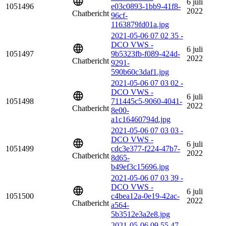
6 juli
1051496
e03c0893-1bb9-41f8-
2022
Chatbericht
96cf-
1163879fd01a.jpg
2021-05-06 07 02 35 -
DCO VWS -
6 juli
1051497
9b5323fb-f089-424d-
2022
Chatbericht
9291-
590b60c3daf1.jpg
2021-05-06 07 03 02 -
DCO VWS -
6 juli
1051498
711445c5-9060-4041-
2022
Chatbericht
8e00-
a1c16460794d.jpg
2021-05-06 07 03 03 -
DCO VWS -
6 juli
1051499
cdc3e377-f224-47b7-
2022
Chatbericht
8d65-
b49ef3c15696.jpg
2021-05-06 07 03 39 -
DCO VWS -
6 juli
1051500
c4bea12a-0e19-42ac-
2022
Chatbericht
a564-
5b3512e3a2e8.jpg
2021-05-06 09 55 47 -