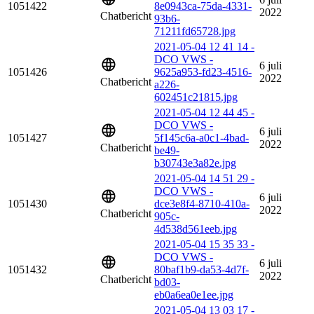
1051422
8e0943ca-75da-4331-
2022
Chatbericht
93b6-
71211fd65728.jpg
2021-05-04 12 41 14 -
DCO VWS -
6 juli
1051426
9625a953-fd23-4516-
2022
Chatbericht
a226-
602451c21815.jpg
2021-05-04 12 44 45 -
DCO VWS -
6 juli
1051427
5f145c6a-a0c1-4bad-
2022
Chatbericht
be49-
b30743e3a82e.jpg
2021-05-04 14 51 29 -
DCO VWS -
6 juli
1051430
dce3e8f4-8710-410a-
2022
Chatbericht
905c-
4d538d561eeb.jpg
2021-05-04 15 35 33 -
DCO VWS -
6 juli
1051432
80baf1b9-da53-4d7f-
2022
Chatbericht
bd03-
eb0a6ea0e1ee.jpg
2021-05-04 13 03 17 -