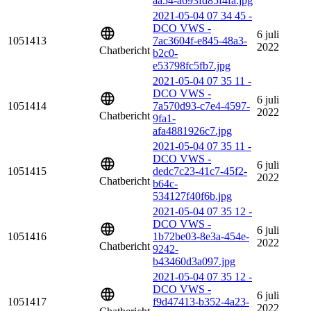
aa54-a693fd85f4fa.jpg
2021-05-04 07 34 45 -
DCO VWS -
6 juli
1051413
7ac3604f-e845-48a3-
2022
Chatbericht
b2c0-
e53798fc5fb7.jpg
2021-05-04 07 35 11 -
DCO VWS -
6 juli
1051414
7a570d93-c7e4-4597-
2022
Chatbericht
9fa1-
afa4881926c7.jpg
2021-05-04 07 35 11 -
DCO VWS -
6 juli
1051415
dedc7c23-41c7-45f2-
2022
Chatbericht
b64c-
534127f40f6b.jpg
2021-05-04 07 35 12 -
DCO VWS -
6 juli
1051416
1b72be03-8e3a-454e-
2022
Chatbericht
9242-
b43460d3a097.jpg
2021-05-04 07 35 12 -
DCO VWS -
6 juli
1051417
f9d47413-b352-4a23-
2022