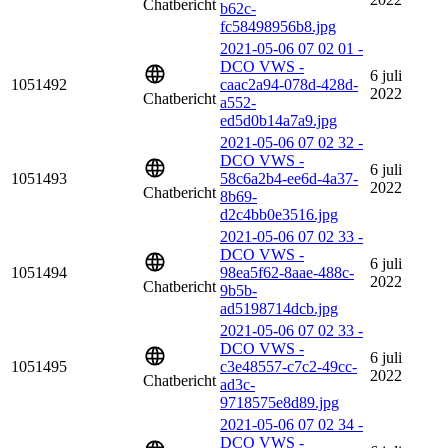
Chatbericht
b62c-
fc58498956b8.jpg
2021-05-06 07 02 01 -
DCO VWS -
6 juli
1051492
caac2a94-078d-428d-
2022
Chatbericht
a552-
ed5d0b14a7a9.jpg
2021-05-06 07 02 32 -
DCO VWS -
6 juli
1051493
58c6a2b4-ee6d-4a37-
2022
Chatbericht
8b69-
d2c4bb0e3516.jpg
2021-05-06 07 02 33 -
DCO VWS -
6 juli
1051494
98ea5f62-8aae-488c-
2022
Chatbericht
9b5b-
ad5198714dcb.jpg
2021-05-06 07 02 33 -
DCO VWS -
6 juli
1051495
c3e48557-c7c2-49cc-
2022
Chatbericht
ad3c-
9718575e8d89.jpg
2021-05-06 07 02 34 -
DCO VWS -