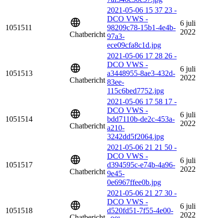
2021-05-06 15 37 23 -
DCO VWS -
6 juli
1051511
98209c78-15b1-4e4b-
2022
Chatbericht
97a3-
ece09cfa8c1d.jpg
2021-05-06 17 28 26 -
DCO VWS -
6 juli
1051513
a3448955-8ae3-432d-
2022
Chatbericht
83ee-
115c6bed7752.jpg
2021-05-06 17 58 17 -
DCO VWS -
6 juli
1051514
bdd7110b-de2c-453a-
2022
Chatbericht
a210-
3242dd5f2064.jpg
2021-05-06 21 21 50 -
DCO VWS -
6 juli
1051517
d394595c-e74b-4a96-
2022
Chatbericht
9e45-
0e6967ffee0b.jpg
2021-05-06 21 27 30 -
DCO VWS -
6 juli
1051518
d520fd51-7f55-4e00-
2022
Chatbericht