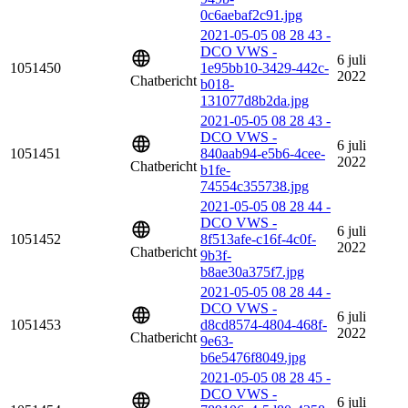
0c6aebaf2c91.jpg
2021-05-05 08 28 43 -
DCO VWS -
6 juli
1051450
1e95bb10-3429-442c-
2022
Chatbericht
b018-
131077d8b2da.jpg
2021-05-05 08 28 43 -
DCO VWS -
6 juli
1051451
840aab94-e5b6-4cee-
2022
Chatbericht
b1fe-
74554c355738.jpg
2021-05-05 08 28 44 -
DCO VWS -
6 juli
1051452
8f513afe-c16f-4c0f-
2022
Chatbericht
9b3f-
b8ae30a375f7.jpg
2021-05-05 08 28 44 -
DCO VWS -
6 juli
1051453
d8cd8574-4804-468f-
2022
Chatbericht
9e63-
b6e5476f8049.jpg
2021-05-05 08 28 45 -
DCO VWS -
6 juli