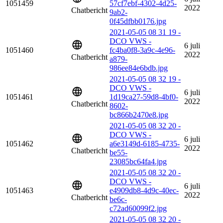
1051459
57cf7ebf-4302-4d25-
2022
Chatbericht
9ab2-
0f45dfbb0176.jpg
2021-05-05 08 31 19 -
DCO VWS -
6 juli
1051460
fc4ba0f8-3a9c-4e96-
2022
Chatbericht
a879-
986ee84e6bdb.jpg
2021-05-05 08 32 19 -
DCO VWS -
6 juli
1051461
1d19ca27-59d8-4bf0-
2022
Chatbericht
8602-
bc866b2470e8.jpg
2021-05-05 08 32 20 -
DCO VWS -
6 juli
1051462
a6e3149d-6185-4735-
2022
Chatbericht
be55-
23085bc64fa4.jpg
2021-05-05 08 32 20 -
DCO VWS -
6 juli
1051463
e4909db8-4d9c-40ec-
2022
Chatbericht
be6c-
c72ad60099f2.jpg
2021-05-05 08 32 20 -