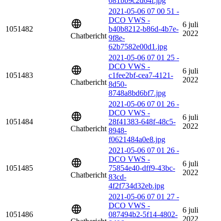
081bb9c2d64f.jpg
2021-05-06 07 00 51 -
DCO VWS -
6 juli
1051482
b40b8212-b86d-4b7e-
2022
Chatbericht
9f8e-
62b7582e00d1.jpg
2021-05-06 07 01 25 -
DCO VWS -
6 juli
1051483
c1fee2bf-cea7-4121-
2022
Chatbericht
8d50-
8748a8bd6bf7.jpg
2021-05-06 07 01 26 -
DCO VWS -
6 juli
1051484
28f41383-648f-48c5-
2022
Chatbericht
8948-
f0621484a0e8.jpg
2021-05-06 07 01 26 -
DCO VWS -
6 juli
1051485
75854e40-dff9-43bc-
2022
Chatbericht
83cd-
4f2f734d32eb.jpg
2021-05-06 07 01 27 -
DCO VWS -
6 juli
1051486
087494b2-5f14-4802-
2022