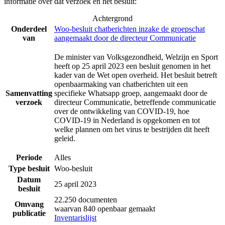
informatie over dat verzoek en het besluit:
Achtergrond
Onderdeel
Woo-besluit chatberichten inzake de groepschat
van
aangemaakt door de directeur Communicatie
De minister van Volksgezondheid, Welzijn en Sport
heeft op 25 april 2023 een besluit genomen in het
kader van de Wet open overheid. Het besluit betreft
openbaarmaking van chatberichten uit een
Samenvatting
specifieke Whatsapp groep, aangemaakt door de
verzoek
directeur Communicatie, betreffende communicatie
over de ontwikkeling van COVID-19, hoe
COVID-19 in Nederland is opgekomen en tot
welke plannen om het virus te bestrijden dit heeft
geleid.
Periode
Alles
Type besluit
Woo-besluit
Datum
25 april 2023
besluit
22.250 documenten
Omvang
waarvan 840 openbaar gemaakt
publicatie
Inventarislijst