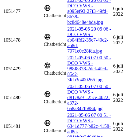
2021-05-05 20 05 05 -
DCO VWS -
6 juli
1051477
a095ef93-27f3-49fd-
2022
Chatbericht
8b38-
bc8d648e4bda.jpg
2021-05-05 20 05 06 -
DCO VWS -
6 juli
1051478
ab04ffd2-35c7-40c2-
2022
Chatbericht
a68d-
7971e0e28fda.jpg
2021-05-06 07 00 50 -
DCO VWS -
6 juli
1051479
988f8378-2dcf-4fcd-
2022
Chatbericht
85c2-
3fda3e400265.jpg
2021-05-06 07 00 50 -
DCO VWS -
6 juli
1051480
d81c8a91-25ce-4b22-
2022
Chatbericht
a372-
6a8a842fb884.jpg
2021-05-06 07 00 51 -
DCO VWS -
6 juli
1051481
6341d777-b82c-4158-
2022
Chatbericht
ad8c-