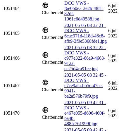
DCO VWS -
6 juli
1051464
f6e0b0e3-3e2b-48f1-
2022
Chatbericht
82df-
1961e6d49588.jpg
2021-05-05 08 32 21 -
DCO VWS -
6 juli
1051465
6cac971d-118d-46c8-
2022
Chatbericht
afb9-3f0e5368fde1.jpg
2021-05-05 08 32 22 -
DCO VWS -
6 juli
1051466
c977e322-66a9-4663-
2022
Chatbericht
912a-
cc25d4ca91ee.jpg
2021-05-05 08 32 45 -
DCO VWS -
6 juli
1051467
c7ce9afa-bb5e-47ce-
2022
Chatbericht
9941-
ba2a576b79f9.jpg
2021-05-05 09 42 31 -
DCO VWS -
6 juli
1051470
e467e055-d606-460f-
2022
Chatbericht
ba4b-
488fc761999f.jpg
2021-05-05 09 42 42 -