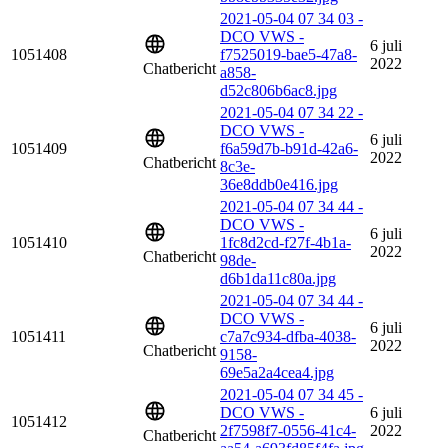
2021-05-04 07 34 03 -
DCO VWS -
6 juli
1051408
f7525019-bae5-47a8-
2022
Chatbericht
a858-
d52c806b6ac8.jpg
2021-05-04 07 34 22 -
DCO VWS -
6 juli
1051409
f6a59d7b-b91d-42a6-
2022
Chatbericht
8c3e-
36e8ddb0e416.jpg
2021-05-04 07 34 44 -
DCO VWS -
6 juli
1051410
1fc8d2cd-f27f-4b1a-
2022
Chatbericht
98de-
d6b1da11c80a.jpg
2021-05-04 07 34 44 -
DCO VWS -
6 juli
1051411
c7a7c934-dfba-4038-
2022
Chatbericht
9158-
69e5a2a4cea4.jpg
2021-05-04 07 34 45 -
DCO VWS -
6 juli
1051412
2f7598f7-0556-41c4-
2022
Chatbericht