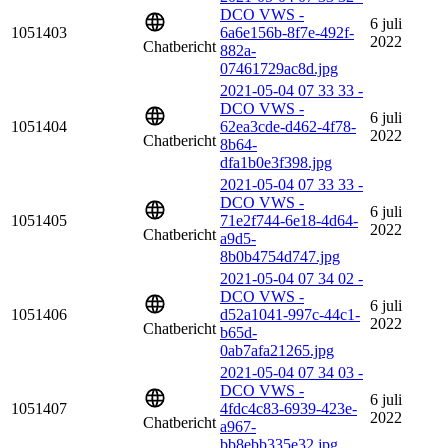
DCO VWS -
6 juli
1051403
6a6e156b-8f7e-492f-
2022
Chatbericht
882a-
07461729ac8d.jpg
2021-05-04 07 33 33 -
DCO VWS -
6 juli
1051404
62ea3cde-d462-4f78-
2022
Chatbericht
8b64-
dfa1b0e3f398.jpg
2021-05-04 07 33 33 -
DCO VWS -
6 juli
1051405
71e2f744-6e18-4d64-
2022
Chatbericht
a9d5-
8b0b4754d747.jpg
2021-05-04 07 34 02 -
DCO VWS -
6 juli
1051406
d52a1041-997c-44c1-
2022
Chatbericht
b65d-
0ab7afa21265.jpg
2021-05-04 07 34 03 -
DCO VWS -
6 juli
1051407
4fdc4c83-6939-423e-
2022
Chatbericht
a967-
bb8ebb335e32.jpg