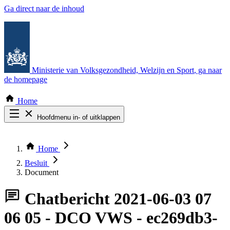
Ga direct naar de inhoud
Ministerie van Volksgezondheid, Welzijn en Sport
, ga naar
de homepage
Home
Hoofdmenu in- of uitklappen
Zoek door alle publicaties
Thema COVID-19
Home
Bekijk per bestuursorgaan
Besluit
Document
Chatbericht
2021-06-03 07
06 05 - DCO VWS - ec269db3-