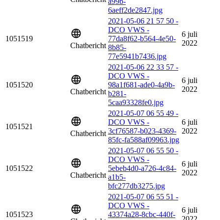
a99b-
6aeff2de2847.jpg
2021-05-06 21 57 50 -
DCO VWS -
6 juli
1051519
77da8f62-b564-4e50-
2022
Chatbericht
8b85-
77e5941b7436.jpg
2021-05-06 22 33 57 -
DCO VWS -
6 juli
1051520
98a1f681-ade0-4a9b-
2022
Chatbericht
b281-
5caa93328fe0.jpg
2021-05-07 06 55 49 -
DCO VWS -
6 juli
1051521
3cf76587-b023-4369-
2022
Chatbericht
85fc-fa588af09963.jpg
2021-05-07 06 55 50 -
DCO VWS -
6 juli
1051522
5ebeb4d0-a726-4c84-
2022
Chatbericht
a1b5-
bfc277db3275.jpg
2021-05-07 06 55 51 -
DCO VWS -
6 juli
1051523
43374a28-8cbc-440f-
2022