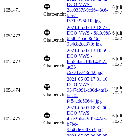
DCO VWS -
6 juli
1051471
2ca0337f-9cd6-43c6-
2022
Chatbericht
b5e7-
f571e22581fa.jpg
2021-05-05 12 18 27 -
DCO VWS - 6fafc98f-
6 juli
1051472
6bdb-4bac-8e46-
2022
Chatbericht
9b4c82da37f6.jpg
2021-05-05 13 10 59 -
DCO VWS -
6 juli
1051473
fe56bfae-1f0d-4d52-
2022
Chatbericht
ac3f-
c5871e743d42.jpg
2021-05-05 17 31 10 -
DCO VWS -
6 juli
1051474
9347a091-a86d-4af1-
2022
Chatbericht
be20-
f454ade50644.jpg
2021-05-05 18 31 00 -
DCO VWS -
6 juli
1051475
4fce25ba-2df9-42a3-
2022
Chatbericht
b7be-
9246de7c03b3.jpg