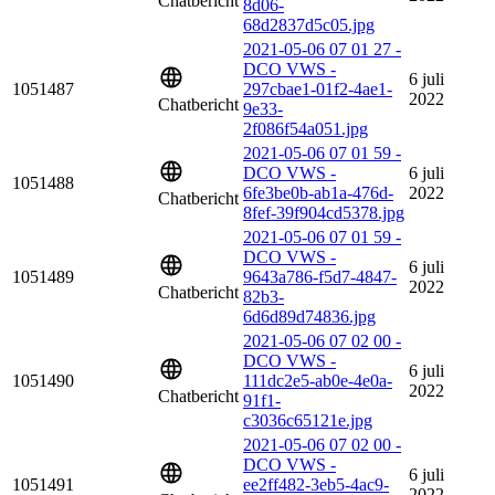
Chatbericht
8d06-
68d2837d5c05.jpg
2021-05-06 07 01 27 -
DCO VWS -
6 juli
1051487
297cbae1-01f2-4ae1-
2022
Chatbericht
9e33-
2f086f54a051.jpg
2021-05-06 07 01 59 -
DCO VWS -
6 juli
1051488
6fe3be0b-ab1a-476d-
2022
Chatbericht
8fef-39f904cd5378.jpg
2021-05-06 07 01 59 -
DCO VWS -
6 juli
1051489
9643a786-f5d7-4847-
2022
Chatbericht
82b3-
6d6d89d74836.jpg
2021-05-06 07 02 00 -
DCO VWS -
6 juli
1051490
111dc2e5-ab0e-4e0a-
2022
Chatbericht
91f1-
c3036c65121e.jpg
2021-05-06 07 02 00 -
DCO VWS -
6 juli
1051491
ee2ff482-3eb5-4ac9-
2022