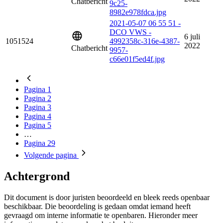
Chatbericht
9c25-
8982e978fdca.jpg
2021-05-07 06 55 51 -
DCO VWS -
6 juli
1051524
4992358c-316e-4387-
2022
Chatbericht
9957-
c66e01f5ed4f.jpg
Pagina
1
Pagina
2
Pagina
3
Pagina
4
Pagina
5
…
Pagina
29
Volgende
pagina
Achtergrond
Dit document is door juristen beoordeeld en bleek reeds openbaar
beschikbaar. Die beoordeling is gedaan omdat iemand heeft
gevraagd om interne informatie te openbaren. Hieronder meer