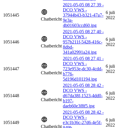
2021-05-05 08 27 39 -
DCO VWS -
6 juli
1051445
37944b43-b321-47a7-
2022
Chatbericht
9e3a-
4b01603ccd60.jpg
2021-05-05 08 27 40 -
DCO VWS -
6 juli
1051446
957b211f-5428-416c-
2022
Chatbericht
8dbd-
341a02991a24.jpg
2021-05-05 08 27 41 -
DCO VWS -
6 juli
1051447
723e953e-dc30-4cdd-
2022
Chatbericht
b776-
5d196d101194.jpg
2021-05-05 08 28 42 -
DCO VWS -
6 juli
1051448
d67da38f-1523-4dd0-
2022
Chatbericht
b197-
daeb60e3f8f5.jpg
2021-05-05 08 28 42 -
DCO VWS -
6 juli
1051449
e3c1b36c-27d6-4e5f-
2022
Chatbericht
949b-