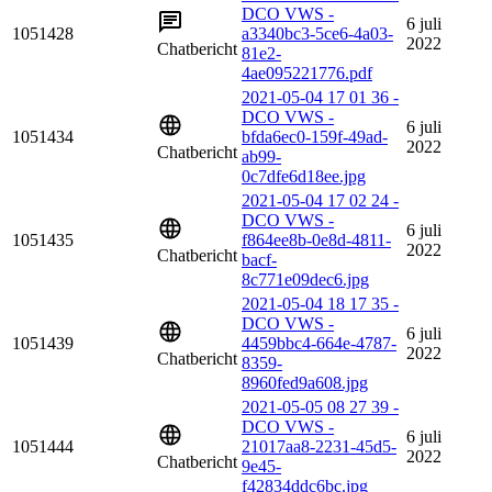
DCO VWS -
6 juli
1051428
a3340bc3-5ce6-4a03-
2022
Chatbericht
81e2-
4ae095221776.pdf
2021-05-04 17 01 36 -
DCO VWS -
6 juli
1051434
bfda6ec0-159f-49ad-
2022
Chatbericht
ab99-
0c7dfe6d18ee.jpg
2021-05-04 17 02 24 -
DCO VWS -
6 juli
1051435
f864ee8b-0e8d-4811-
2022
Chatbericht
bacf-
8c771e09dec6.jpg
2021-05-04 18 17 35 -
DCO VWS -
6 juli
1051439
4459bbc4-664e-4787-
2022
Chatbericht
8359-
8960fed9a608.jpg
2021-05-05 08 27 39 -
DCO VWS -
6 juli
1051444
21017aa8-2231-45d5-
2022
Chatbericht
9e45-
f42834ddc6bc.jpg