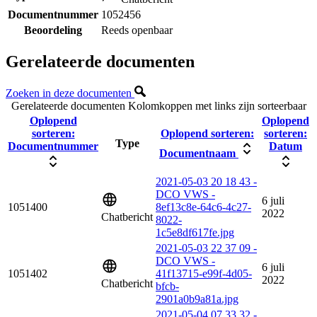
Documentnummer
1052456
Beoordeling
Reeds openbaar
Gerelateerde documenten
Zoeken in deze documenten
Gerelateerde documenten
Kolomkoppen met links zijn sorteerbaar
Oplopend
Oplopend
sorteren:
Oplopend sorteren:
sorteren:
Type
Documentnummer
Datum
Documentnaam
2021-05-03 20 18 43 -
DCO VWS -
6 juli
1051400
8ef13c8e-64c6-4c27-
2022
Chatbericht
8022-
1c5e8df617fe.jpg
2021-05-03 22 37 09 -
DCO VWS -
6 juli
1051402
41f13715-e99f-4d05-
2022
Chatbericht
bfcb-
2901a0b9a81a.jpg
2021-05-04 07 33 32 -