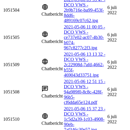
DCO VWS -
6 juli
1051504
2b9b716e-ba99-453f-
2022
Chatbericht
8dd6-
489169c07c62.jpg
2021-05-06 11 00 05 -
DCO VWS -
6 juli
1051505
ce737e02-ac07-4b30-
2022
Chatbericht
b074-
967c8277c2f3.jpg
2021-05-06 13 13 32 -
DCO VWS -
6 juli
1051509
2c22908d-7afd-4662-
2022
Chatbericht
b55f-
469043d33751.jpg
2021-05-06 12 51 15 -
DCO VWS -
6 juli
1051508
94a989f0-8c8c-428f-
2022
Chatbericht
96b5-
cf6dda65e124.pdf
2021-05-06 15 37 23 -
DCO VWS -
6 juli
1051510
1c5d2a39-1c03-4908-
2022
Chatbericht
90eb-
7af346c30e57.jpg