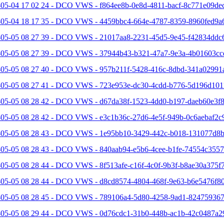
-05-04 17 02 24 - DCO VWS - f864ee8b-0e8d-4811-bacf-8c771e09dec
-05-04 18 17 35 - DCO VWS - 4459bbc4-664e-4787-8359-8960fed9a6
-05-05 08 27 39 - DCO VWS - 21017aa8-2231-45d5-9e45-f42834ddc6
-05-05 08 27 39 - DCO VWS - 37944b43-b321-47a7-9e3a-4b01603cc
-05-05 08 27 40 - DCO VWS - 957b211f-5428-416c-8dbd-341a02991a
-05-05 08 27 41 - DCO VWS - 723e953e-dc30-4cdd-b776-5d196d101
-05-05 08 28 42 - DCO VWS - d67da38f-1523-4dd0-b197-daeb60e3f8
-05-05 08 28 42 - DCO VWS - e3c1b36c-27d6-4e5f-949b-0c6aebaf2c9
-05-05 08 28 43 - DCO VWS - 1e95bb10-3429-442c-b018-131077d8b
-05-05 08 28 43 - DCO VWS - 840aab94-e5b6-4cee-b1fe-74554c3557
05-05 08 28 44 - DCO VWS - 8f513afe-c16f-4c0f-9b3f-b8ae30a375f7
-05-05 08 28 44 - DCO VWS - d8cd8574-4804-468f-9e63-b6e5476f80
-05-05 08 28 45 - DCO VWS - 789106a4-5d80-4258-9ad1-824759367
-05-05 08 29 44 - DCO VWS - 0d76cdc1-31b0-448b-ac1b-42c0487a2