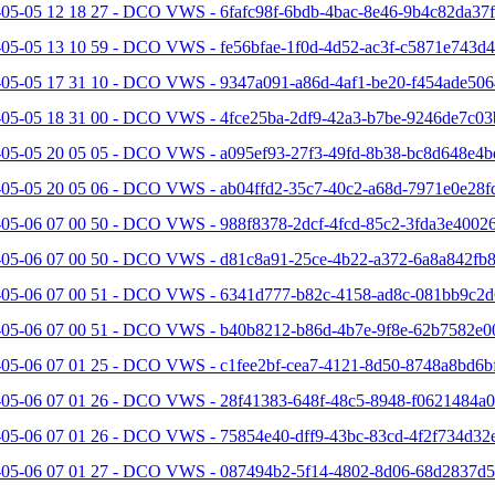
05-05 12 18 27 - DCO VWS - 6fafc98f-6bdb-4bac-8e46-9b4c82da37f
05-05 13 10 59 - DCO VWS - fe56bfae-1f0d-4d52-ac3f-c5871e743d4
-05-05 17 31 10 - DCO VWS - 9347a091-a86d-4af1-be20-f454ade506
-05-05 18 31 00 - DCO VWS - 4fce25ba-2df9-42a3-b7be-9246de7c03
-05-05 20 05 05 - DCO VWS - a095ef93-27f3-49fd-8b38-bc8d648e4b
-05-05 20 05 06 - DCO VWS - ab04ffd2-35c7-40c2-a68d-7971e0e28fd
05-06 07 00 50 - DCO VWS - 988f8378-2dcf-4fcd-85c2-3fda3e40026
-05-06 07 00 50 - DCO VWS - d81c8a91-25ce-4b22-a372-6a8a842fb8
-05-06 07 00 51 - DCO VWS - 6341d777-b82c-4158-ad8c-081bb9c2d6
-05-06 07 00 51 - DCO VWS - b40b8212-b86d-4b7e-9f8e-62b7582e0
-05-06 07 01 25 - DCO VWS - c1fee2bf-cea7-4121-8d50-8748a8bd6bf
-05-06 07 01 26 - DCO VWS - 28f41383-648f-48c5-8948-f0621484a0
-05-06 07 01 26 - DCO VWS - 75854e40-dff9-43bc-83cd-4f2f734d32e
-05-06 07 01 27 - DCO VWS - 087494b2-5f14-4802-8d06-68d2837d5