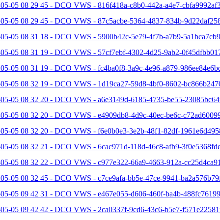
05-05 08 29 45 - DCO VWS - 816f418a-c8b0-442a-a4e7-cbfa9992af3
-05-05 08 29 45 - DCO VWS - 87c5acbe-5364-4837-834b-9d22daf258
-05-05 08 31 18 - DCO VWS - 5900b42c-5e79-4f7b-a7b9-5a1bca7cb9
-05-05 08 31 19 - DCO VWS - 57cf7ebf-4302-4d25-9ab2-0f45dfbb017
-05-05 08 31 19 - DCO VWS - fc4ba0f8-3a9c-4e96-a879-986ee84e6bd
-05-05 08 32 19 - DCO VWS - 1d19ca27-59d8-4bf0-8602-bc866b2470
-05-05 08 32 20 - DCO VWS - a6e3149d-6185-4735-be55-23085bc64f
-05-05 08 32 20 - DCO VWS - e4909db8-4d9c-40ec-be6c-c72ad60099
-05-05 08 32 20 - DCO VWS - f6e0b0e3-3e2b-48f1-82df-1961e6d495
05-05 08 32 21 - DCO VWS - 6cac971d-118d-46c8-afb9-3f0e5368fde
-05-05 08 32 22 - DCO VWS - c977e322-66a9-4663-912a-cc25d4ca91
-05-05 08 32 45 - DCO VWS - c7ce9afa-bb5e-47ce-9941-ba2a576b79f
-05-05 09 42 31 - DCO VWS - e467e055-d606-460f-ba4b-488fc76199
-05-05 09 42 42 - DCO VWS - 2ca0337f-9cd6-43c6-b5e7-f571e22581f