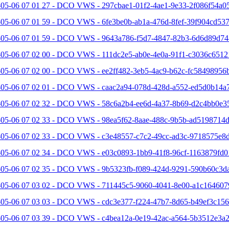
-05-06 07 01 27 - DCO VWS - 297cbae1-01f2-4ae1-9e33-2f086f54a05
05-06 07 01 59 - DCO VWS - 6fe3be0b-ab1a-476d-8fef-39f904cd537
-05-06 07 01 59 - DCO VWS - 9643a786-f5d7-4847-82b3-6d6d89d74
-05-06 07 02 00 - DCO VWS - 111dc2e5-ab0e-4e0a-91f1-c3036c6512
-05-06 07 02 00 - DCO VWS - ee2ff482-3eb5-4ac9-b62c-fc58498956b
-05-06 07 02 01 - DCO VWS - caac2a94-078d-428d-a552-ed5d0b14a7
-05-06 07 02 32 - DCO VWS - 58c6a2b4-ee6d-4a37-8b69-d2c4bb0e35
-05-06 07 02 33 - DCO VWS - 98ea5f62-8aae-488c-9b5b-ad5198714d
-05-06 07 02 33 - DCO VWS - c3e48557-c7c2-49cc-ad3c-9718575e8d
-05-06 07 02 34 - DCO VWS - e03c0893-1bb9-41f8-96cf-1163879fd0
-05-06 07 02 35 - DCO VWS - 9b5323fb-f089-424d-9291-590b60c3da
-05-06 07 03 02 - DCO VWS - 711445c5-9060-4041-8e00-a1c164607
-05-06 07 03 03 - DCO VWS - cdc3e377-f224-47b7-8d65-b49ef3c156
-05-06 07 03 39 - DCO VWS - c4bea12a-0e19-42ac-a564-5b3512e3a2