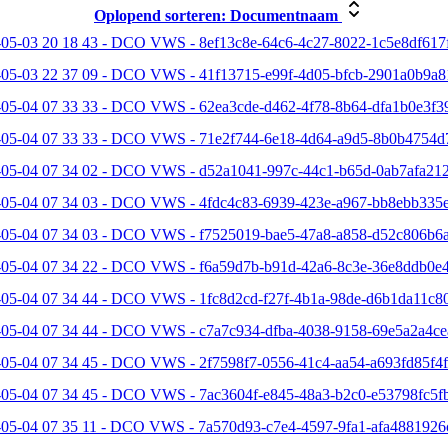
Oplopend sorteren:
Documentnaam
05-03 20 18 43 - DCO VWS - 8ef13c8e-64c6-4c27-8022-1c5e8df617f
-05-03 22 37 09 - DCO VWS - 41f13715-e99f-4d05-bfcb-2901a0b9a8
-05-04 07 33 33 - DCO VWS - 62ea3cde-d462-4f78-8b64-dfa1b0e3f39
-05-04 07 33 33 - DCO VWS - 71e2f744-6e18-4d64-a9d5-8b0b4754d
-05-04 07 34 02 - DCO VWS - d52a1041-997c-44c1-b65d-0ab7afa212
-05-04 07 34 03 - DCO VWS - 4fdc4c83-6939-423e-a967-bb8ebb335e
-05-04 07 34 03 - DCO VWS - f7525019-bae5-47a8-a858-d52c806b6a
-05-04 07 34 22 - DCO VWS - f6a59d7b-b91d-42a6-8c3e-36e8ddb0e4
05-04 07 34 44 - DCO VWS - 1fc8d2cd-f27f-4b1a-98de-d6b1da11c80
-05-04 07 34 44 - DCO VWS - c7a7c934-dfba-4038-9158-69e5a2a4ce
05-04 07 34 45 - DCO VWS - 2f7598f7-0556-41c4-aa54-a693fd85f4f
-05-04 07 34 45 - DCO VWS - 7ac3604f-e845-48a3-b2c0-e53798fc5fb
-05-04 07 35 11 - DCO VWS - 7a570d93-c7e4-4597-9fa1-afa4881926