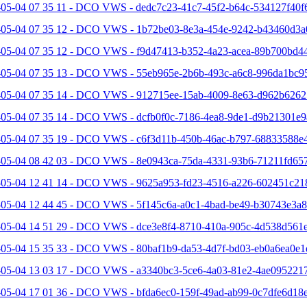
-05-04 07 35 11 - DCO VWS - dedc7c23-41c7-45f2-b64c-534127f40f6
-05-04 07 35 12 - DCO VWS - 1b72be03-8e3a-454e-9242-b43460d3a
-05-04 07 35 12 - DCO VWS - f9d47413-b352-4a23-acea-89b700bd44
-05-04 07 35 13 - DCO VWS - 55eb965e-2b6b-493c-a6c8-996da1bc95
-05-04 07 35 14 - DCO VWS - 912715ee-15ab-4009-8e63-d962b6262
-05-04 07 35 14 - DCO VWS - dcfb0f0c-7186-4ea8-9de1-d9b21301e9
-05-04 07 35 19 - DCO VWS - c6f3d11b-450b-46ac-b797-68833588e4
-05-04 08 42 03 - DCO VWS - 8e0943ca-75da-4331-93b6-71211fd657
-05-04 12 41 14 - DCO VWS - 9625a953-fd23-4516-a226-602451c21
-05-04 12 44 45 - DCO VWS - 5f145c6a-a0c1-4bad-be49-b30743e3a8
-05-04 14 51 29 - DCO VWS - dce3e8f4-8710-410a-905c-4d538d561e
-05-04 15 35 33 - DCO VWS - 80baf1b9-da53-4d7f-bd03-eb0a6ea0e1e
-05-04 13 03 17 - DCO VWS - a3340bc3-5ce6-4a03-81e2-4ae0952217
05-04 17 01 36 - DCO VWS - bfda6ec0-159f-49ad-ab99-0c7dfe6d18e