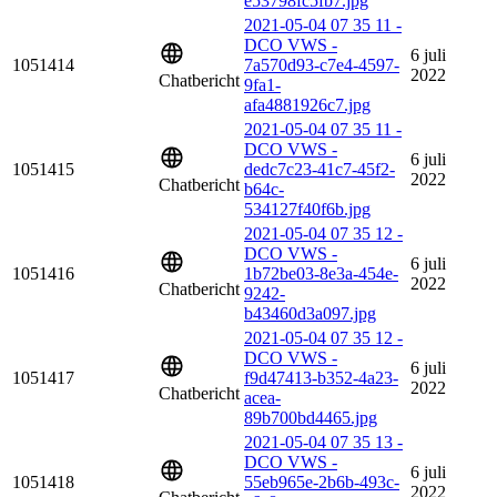
e53798fc5fb7.jpg
2021-05-04 07 35 11 -
DCO VWS -
6 juli
1051414
7a570d93-c7e4-4597-
2022
Chatbericht
9fa1-
afa4881926c7.jpg
2021-05-04 07 35 11 -
DCO VWS -
6 juli
1051415
dedc7c23-41c7-45f2-
2022
Chatbericht
b64c-
534127f40f6b.jpg
2021-05-04 07 35 12 -
DCO VWS -
6 juli
1051416
1b72be03-8e3a-454e-
2022
Chatbericht
9242-
b43460d3a097.jpg
2021-05-04 07 35 12 -
DCO VWS -
6 juli
1051417
f9d47413-b352-4a23-
2022
Chatbericht
acea-
89b700bd4465.jpg
2021-05-04 07 35 13 -
DCO VWS -
6 juli
1051418
55eb965e-2b6b-493c-
2022