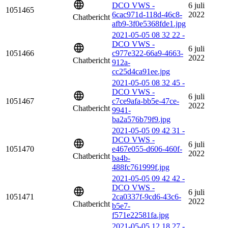
DCO VWS -
6 juli
1051465
6cac971d-118d-46c8-
2022
Chatbericht
afb9-3f0e5368fde1.jpg
2021-05-05 08 32 22 -
DCO VWS -
6 juli
1051466
c977e322-66a9-4663-
2022
Chatbericht
912a-
cc25d4ca91ee.jpg
2021-05-05 08 32 45 -
DCO VWS -
6 juli
1051467
c7ce9afa-bb5e-47ce-
2022
Chatbericht
9941-
ba2a576b79f9.jpg
2021-05-05 09 42 31 -
DCO VWS -
6 juli
1051470
e467e055-d606-460f-
2022
Chatbericht
ba4b-
488fc761999f.jpg
2021-05-05 09 42 42 -
DCO VWS -
6 juli
1051471
2ca0337f-9cd6-43c6-
2022
Chatbericht
b5e7-
f571e22581fa.jpg
2021-05-05 12 18 27 -