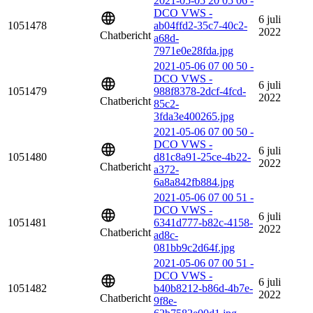
2021-05-05 20 05 06 -
DCO VWS -
6 juli
1051478
ab04ffd2-35c7-40c2-
2022
Chatbericht
a68d-
7971e0e28fda.jpg
2021-05-06 07 00 50 -
DCO VWS -
6 juli
1051479
988f8378-2dcf-4fcd-
2022
Chatbericht
85c2-
3fda3e400265.jpg
2021-05-06 07 00 50 -
DCO VWS -
6 juli
1051480
d81c8a91-25ce-4b22-
2022
Chatbericht
a372-
6a8a842fb884.jpg
2021-05-06 07 00 51 -
DCO VWS -
6 juli
1051481
6341d777-b82c-4158-
2022
Chatbericht
ad8c-
081bb9c2d64f.jpg
2021-05-06 07 00 51 -
DCO VWS -
6 juli
1051482
b40b8212-b86d-4b7e-
2022
Chatbericht
9f8e-