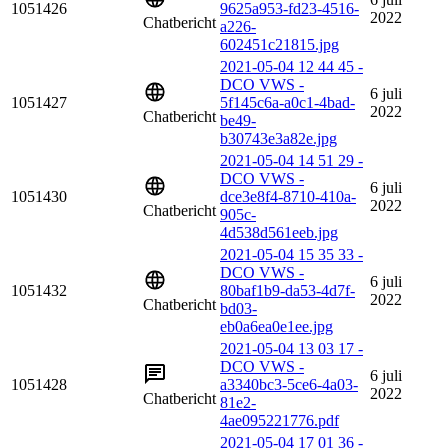
1051426
9625a953-fd23-4516-
2022
Chatbericht
a226-
602451c21815.jpg
2021-05-04 12 44 45 -
DCO VWS -
6 juli
1051427
5f145c6a-a0c1-4bad-
2022
Chatbericht
be49-
b30743e3a82e.jpg
2021-05-04 14 51 29 -
DCO VWS -
6 juli
1051430
dce3e8f4-8710-410a-
2022
Chatbericht
905c-
4d538d561eeb.jpg
2021-05-04 15 35 33 -
DCO VWS -
6 juli
1051432
80baf1b9-da53-4d7f-
2022
Chatbericht
bd03-
eb0a6ea0e1ee.jpg
2021-05-04 13 03 17 -
DCO VWS -
6 juli
1051428
a3340bc3-5ce6-4a03-
2022
Chatbericht
81e2-
4ae095221776.pdf
2021-05-04 17 01 36 -