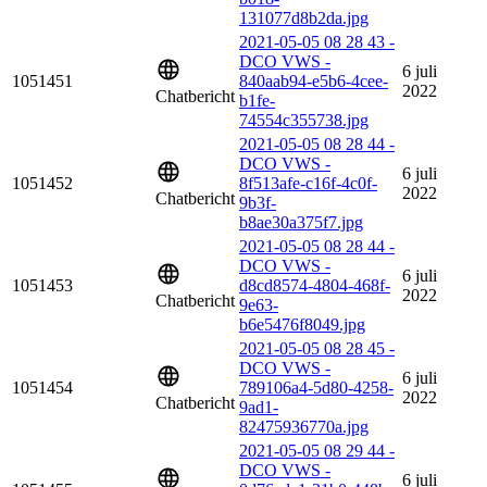
131077d8b2da.jpg
2021-05-05 08 28 43 -
DCO VWS -
6 juli
1051451
840aab94-e5b6-4cee-
2022
Chatbericht
b1fe-
74554c355738.jpg
2021-05-05 08 28 44 -
DCO VWS -
6 juli
1051452
8f513afe-c16f-4c0f-
2022
Chatbericht
9b3f-
b8ae30a375f7.jpg
2021-05-05 08 28 44 -
DCO VWS -
6 juli
1051453
d8cd8574-4804-468f-
2022
Chatbericht
9e63-
b6e5476f8049.jpg
2021-05-05 08 28 45 -
DCO VWS -
6 juli
1051454
789106a4-5d80-4258-
2022
Chatbericht
9ad1-
82475936770a.jpg
2021-05-05 08 29 44 -
DCO VWS -
6 juli