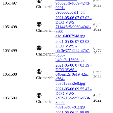
6 juli
1051497
9b5323fb-f089-424d-
2022
Chatbericht
9291-
590b60c3daf1.jpg
2021-05-06 07 03 02 -
DCO VWS -
6 juli
1051498
711445c5-9060-4041-
2022
Chatbericht
8e00-
a1c16460794d.jpg
2021-05-06 07 03 03 -
DCO VWS -
6 juli
1051499
cdc3e377-f224-47b7-
2022
Chatbericht
8d65-
b49ef3c15696.jpg
2021-05-06 07 03 39 -
DCO VWS -
6 juli
1051500
c4bea12a-0e19-42ac-
2022
Chatbericht
a564-
5b3512e3a2e8.jpg
2021-05-06 09 55 47 -
DCO VWS -
6 juli
1051504
2b9b716e-ba99-453f-
2022
Chatbericht
8dd6-
489169c07c62.jpg
2021-05-06 11 00 05 -