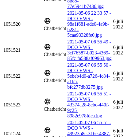
8b85-
77e5941b7436.jpg
2021-05-06 22 33 57 -
DCO VWS -
6 juli
1051520
98a1f681-ade0-4a9b-
2022
Chatbericht
b281-
5caa93328fe0.jpg
2021-05-07 06 55 49 -
DCO VWS -
6 juli
1051521
3cf76587-b023-4369-
2022
Chatbericht
85fc-fa588af09963.jpg
2021-05-07 06 55 50 -
DCO VWS -
6 juli
1051522
5ebeb4d0-a726-4c84-
2022
Chatbericht
a1b5-
bfc277db3275.jpg
2021-05-07 06 55 51 -
DCO VWS -
6 juli
1051523
43374a28-8cbc-440f-
2022
Chatbericht
9c25-
8982e978fdca.jpg
2021-05-07 06 55 51 -
DCO VWS -
6 juli
1051524
4992358c-316e-4387-
2022