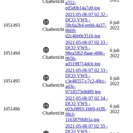
Chatbericht
a552-
ed5d0b14a7a9.jpg
2021-05-06 07 02 32 -
DCO VWS -
6 juli
1051493
58c6a2b4-ee6d-4a37-
2022
Chatbericht
8b69-
d2c4bb0e3516.jpg
2021-05-06 07 02 33 -
DCO VWS -
6 juli
1051494
98ea5f62-8aae-488c-
2022
Chatbericht
9b5b-
ad5198714dcb.jpg
2021-05-06 07 02 33 -
DCO VWS -
6 juli
1051495
c3e48557-c7c2-49cc-
2022
Chatbericht
ad3c-
9718575e8d89.jpg
2021-05-06 07 02 34 -
DCO VWS -
6 juli
1051496
e03c0893-1bb9-41f8-
2022
Chatbericht
96cf-
1163879fd01a.jpg
2021-05-06 07 02 35 -
DCO VWS -