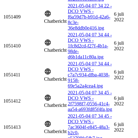
2021-05-04 07 34 22 -
DCO VWS -
6 juli
1051409
f6a59d7b-b91d-42a6-
2022
Chatbericht
8c3e-
36e8ddb0e416.jpg
2021-05-04 07 34 44 -
DCO VWS -
6 juli
1051410
1fc8d2cd-f27f-4b1a-
2022
Chatbericht
98de-
d6b1da11c80a.jpg
2021-05-04 07 34 44 -
DCO VWS -
6 juli
1051411
c7a7c934-dfba-4038-
2022
Chatbericht
9158-
69e5a2a4cea4.jpg
2021-05-04 07 34 45 -
DCO VWS -
6 juli
1051412
2f7598f7-0556-41c4-
2022
Chatbericht
aa54-a693fd85f4fa.jpg
2021-05-04 07 34 45 -
DCO VWS -
6 juli
1051413
7ac3604f-e845-48a3-
2022
Chatbericht
b2c0-