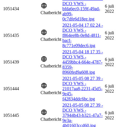
DCO VWS -
6 juli
1051434
bfda6ec0-159f-49ad-
2022
Chatbericht
ab99-
0c7dfe6d18ee.jpg
2021-05-04 17 02 24 -
DCO VWS -
6 juli
1051435
f864ee8b-0e8d-4811-
2022
Chatbericht
bacf-
8c771e09dec6.jpg
2021-05-04 18 17 35 -
DCO VWS -
6 juli
1051439
4459bbc4-664e-4787-
2022
Chatbericht
8359-
8960fed9a608.jpg
2021-05-05 08 27 39 -
DCO VWS -
6 juli
1051444
21017aa8-2231-45d5-
2022
Chatbericht
9e45-
f42834ddc6bc.jpg
2021-05-05 08 27 39 -
DCO VWS -
6 juli
1051445
37944b43-b321-47a7-
2022
Chatbericht
9e3a-
4b01603ccd60.jpg