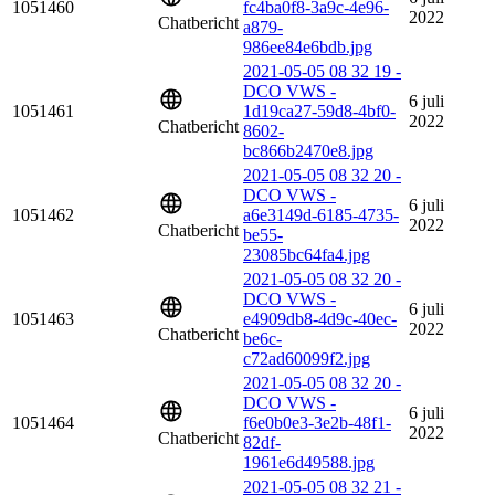
1051460
fc4ba0f8-3a9c-4e96-
2022
Chatbericht
a879-
986ee84e6bdb.jpg
2021-05-05 08 32 19 -
DCO VWS -
6 juli
1051461
1d19ca27-59d8-4bf0-
2022
Chatbericht
8602-
bc866b2470e8.jpg
2021-05-05 08 32 20 -
DCO VWS -
6 juli
1051462
a6e3149d-6185-4735-
2022
Chatbericht
be55-
23085bc64fa4.jpg
2021-05-05 08 32 20 -
DCO VWS -
6 juli
1051463
e4909db8-4d9c-40ec-
2022
Chatbericht
be6c-
c72ad60099f2.jpg
2021-05-05 08 32 20 -
DCO VWS -
6 juli
1051464
f6e0b0e3-3e2b-48f1-
2022
Chatbericht
82df-
1961e6d49588.jpg
2021-05-05 08 32 21 -