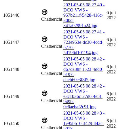
2021-05-05 08 27 40 -
DCO VWS -
6 juli
1051446
957b211f-5428-416c-
2022
Chatbericht
8dbd-
341a02991a24.jpg
2021-05-05 08 27 41 -
DCO VWS -
6 juli
1051447
723e953e-dc30-4cdd-
2022
Chatbericht
b776-
5d196d101194.jpg
2021-05-05 08 28 42 -
DCO VWS -
6 juli
1051448
d67da38f-1523-4dd0-
2022
Chatbericht
b197-
daeb60e3f8f5.jpg
2021-05-05 08 28 42 -
DCO VWS -
6 juli
1051449
e3c1b36c-27d6-4e5f-
2022
Chatbericht
949b-
0c6aebaf2c91.jpg
2021-05-05 08 28 43 -
DCO VWS -
6 juli
1051450
1e95bb10-3429-442c-
2022
Chatbericht
b018-