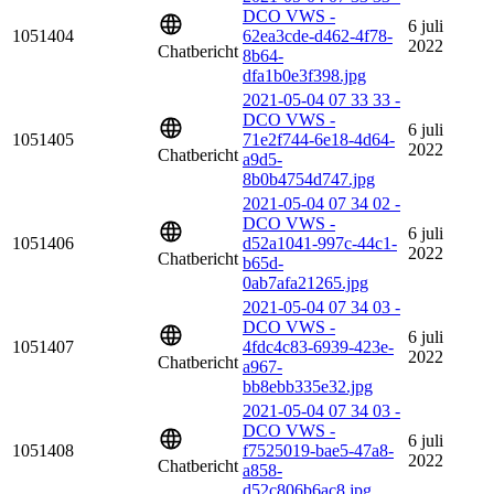
DCO VWS -
6 juli
1051404
62ea3cde-d462-4f78-
2022
Chatbericht
8b64-
dfa1b0e3f398.jpg
2021-05-04 07 33 33 -
DCO VWS -
6 juli
1051405
71e2f744-6e18-4d64-
2022
Chatbericht
a9d5-
8b0b4754d747.jpg
2021-05-04 07 34 02 -
DCO VWS -
6 juli
1051406
d52a1041-997c-44c1-
2022
Chatbericht
b65d-
0ab7afa21265.jpg
2021-05-04 07 34 03 -
DCO VWS -
6 juli
1051407
4fdc4c83-6939-423e-
2022
Chatbericht
a967-
bb8ebb335e32.jpg
2021-05-04 07 34 03 -
DCO VWS -
6 juli
1051408
f7525019-bae5-47a8-
2022
Chatbericht
a858-
d52c806b6ac8.jpg