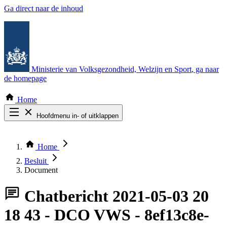
Ga direct naar de inhoud
Ministerie van Volksgezondheid, Welzijn en Sport
, ga naar
de homepage
Home
Hoofdmenu in- of uitklappen
Zoek door alle publicaties
Thema COVID-19
Home
Bekijk per bestuursorgaan
Besluit
Document
Chatbericht
2021-05-03 20
18 43 - DCO VWS - 8ef13c8e-