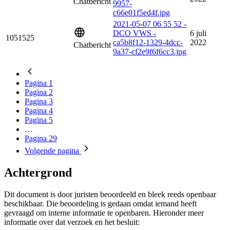
Chatbericht
9957-
c66e01f5ed4f.jpg
2021-05-07 06 55 52 -
DCO VWS -
6 juli
1051525
ca5b8f12-1329-4dcc-
2022
Chatbericht
9a37-cf2e9f6f6cc3.jpg
Pagina
1
Pagina
2
Pagina
3
Pagina
4
Pagina
5
…
Pagina
29
Volgende
pagina
Achtergrond
Dit document is door juristen beoordeeld en bleek reeds openbaar
beschikbaar. Die beoordeling is gedaan omdat iemand heeft
gevraagd om interne informatie te openbaren. Hieronder meer
informatie over dat verzoek en het besluit: