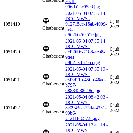
Chatbericht
a6c8-
996da1bc95e8.jpg
2021-05-04 07 35 14 -
DCO VWS -
6 juli
1051419
912715ee-15ab-4009-
2022
Chatbericht
8e63-
d962b626255e.jpg
2021-05-04 07 35 14 -
DCO VWS -
6 juli
1051420
dcfb0f0c-7186-4ea8-
2022
Chatbericht
9de1-
d9b21301e9aa.jpg
2021-05-04 07 35 19 -
DCO VWS -
6 juli
1051421
c6f3d11b-450b-46ac-
2022
Chatbericht
b797-
68833588e48c.jpg
2021-05-04 08 42 03 -
DCO VWS -
6 juli
1051422
8e0943ca-75da-4331-
2022
Chatbericht
93b6-
71211fd65728.jpg
2021-05-04 12 41 14 -
DCO VWS -
6 juli