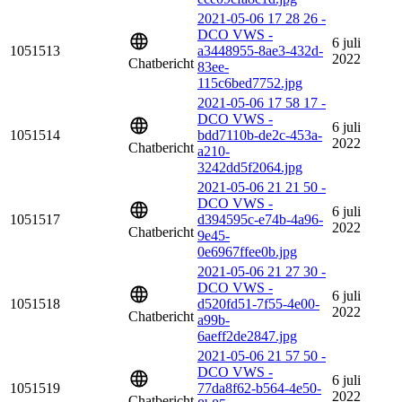
2021-05-06 17 28 26 -
DCO VWS -
6 juli
1051513
a3448955-8ae3-432d-
2022
Chatbericht
83ee-
115c6bed7752.jpg
2021-05-06 17 58 17 -
DCO VWS -
6 juli
1051514
bdd7110b-de2c-453a-
2022
Chatbericht
a210-
3242dd5f2064.jpg
2021-05-06 21 21 50 -
DCO VWS -
6 juli
1051517
d394595c-e74b-4a96-
2022
Chatbericht
9e45-
0e6967ffee0b.jpg
2021-05-06 21 27 30 -
DCO VWS -
6 juli
1051518
d520fd51-7f55-4e00-
2022
Chatbericht
a99b-
6aeff2de2847.jpg
2021-05-06 21 57 50 -
DCO VWS -
6 juli
1051519
77da8f62-b564-4e50-
2022
Chatbericht