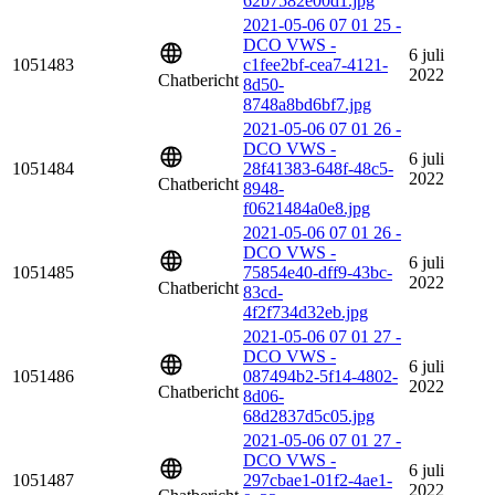
62b7582e00d1.jpg
2021-05-06 07 01 25 -
DCO VWS -
6 juli
1051483
c1fee2bf-cea7-4121-
2022
Chatbericht
8d50-
8748a8bd6bf7.jpg
2021-05-06 07 01 26 -
DCO VWS -
6 juli
1051484
28f41383-648f-48c5-
2022
Chatbericht
8948-
f0621484a0e8.jpg
2021-05-06 07 01 26 -
DCO VWS -
6 juli
1051485
75854e40-dff9-43bc-
2022
Chatbericht
83cd-
4f2f734d32eb.jpg
2021-05-06 07 01 27 -
DCO VWS -
6 juli
1051486
087494b2-5f14-4802-
2022
Chatbericht
8d06-
68d2837d5c05.jpg
2021-05-06 07 01 27 -
DCO VWS -
6 juli
1051487
297cbae1-01f2-4ae1-
2022