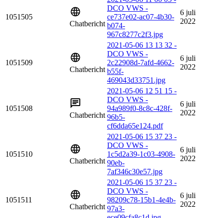
DCO VWS -
6 juli
1051505
ce737e02-ac07-4b30-
2022
Chatbericht
b074-
967c8277c2f3.jpg
2021-05-06 13 13 32 -
DCO VWS -
6 juli
1051509
2c22908d-7afd-4662-
2022
Chatbericht
b55f-
469043d33751.jpg
2021-05-06 12 51 15 -
DCO VWS -
6 juli
1051508
94a989f0-8c8c-428f-
2022
Chatbericht
96b5-
cf6dda65e124.pdf
2021-05-06 15 37 23 -
DCO VWS -
6 juli
1051510
1c5d2a39-1c03-4908-
2022
Chatbericht
90eb-
7af346c30e57.jpg
2021-05-06 15 37 23 -
DCO VWS -
6 juli
1051511
98209c78-15b1-4e4b-
2022
Chatbericht
97a3-
ece09cfa8c1d.jpg