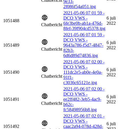
Chatbericht
9e33-
2f086f54a051.jpg
2021-05-06 07 01 59 -
DCO VWS -
6 juli
1051488
6fe3be0b-ab1a-476d-
2022
Chatbericht
8fef-39f904cd5378.jpg
2021-05-06 07 01 59 -
DCO VWS -
6 juli
1051489
9643a786-f5d7-4847-
2022
Chatbericht
82b3-
6d6d89d74836.jpg
2021-05-06 07 02 00 -
DCO VWS -
6 juli
1051490
111dc2e5-ab0e-4e0a-
2022
Chatbericht
91f1-
c3036c65121e.jpg
2021-05-06 07 02 00 -
DCO VWS -
6 juli
1051491
ee2ff482-3eb5-4ac9-
2022
Chatbericht
b62c-
fc58498956b8.jpg
2021-05-06 07 02 01 -
DCO VWS -
6 juli
1051492
caac2a94-078d-428d-
2022