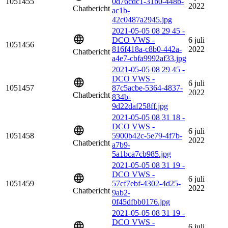
1051455
0d76cdc1-31b0-448b-
2022
Chatbericht
ac1b-
42c0487a2945.jpg
2021-05-05 08 29 45 -
DCO VWS -
6 juli
1051456
816f418a-c8b0-442a-
2022
Chatbericht
a4e7-cbfa9992af33.jpg
2021-05-05 08 29 45 -
DCO VWS -
6 juli
1051457
87c5acbe-5364-4837-
2022
Chatbericht
834b-
9d22daf258ff.jpg
2021-05-05 08 31 18 -
DCO VWS -
6 juli
1051458
5900b42c-5e79-4f7b-
2022
Chatbericht
a7b9-
5a1bca7cb985.jpg
2021-05-05 08 31 19 -
DCO VWS -
6 juli
1051459
57cf7ebf-4302-4d25-
2022
Chatbericht
9ab2-
0f45dfbb0176.jpg
2021-05-05 08 31 19 -
DCO VWS -
6 juli