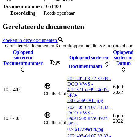
Documentnummer
1051400
Beoordeling
Reeds openbaar
Gerelateerde documenten
Zoeken in deze documenten
Gerelateerde documenten
Kolomkoppen met links zijn sorteerbaar
Oplopend
Oplopend
sorteren:
Oplopend sorteren:
sorteren:
Type
Documentnummer
Datum
Documentnaam
2021-05-03 22 37 09 -
DCO VWS -
6 juli
1051402
41f13715-e99f-4d05-
2022
Chatbericht
bfcb-
2901a0b9a81a.jpg
2021-05-04 07 33 32 -
DCO VWS -
6 juli
1051403
6a6e156b-8f7e-492f-
2022
Chatbericht
882a-
07461729ac8d.jpg
2021-05-04 07 33 33 -