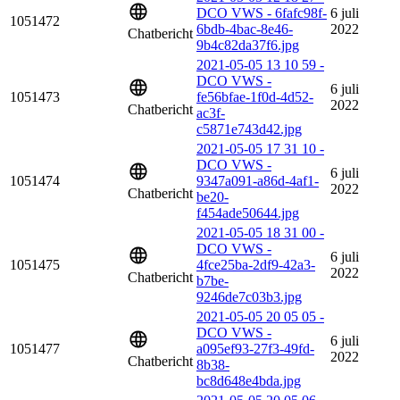
DCO VWS - 6fafc98f-
6 juli
1051472
6bdb-4bac-8e46-
2022
Chatbericht
9b4c82da37f6.jpg
2021-05-05 13 10 59 -
DCO VWS -
6 juli
1051473
fe56bfae-1f0d-4d52-
2022
Chatbericht
ac3f-
c5871e743d42.jpg
2021-05-05 17 31 10 -
DCO VWS -
6 juli
1051474
9347a091-a86d-4af1-
2022
Chatbericht
be20-
f454ade50644.jpg
2021-05-05 18 31 00 -
DCO VWS -
6 juli
1051475
4fce25ba-2df9-42a3-
2022
Chatbericht
b7be-
9246de7c03b3.jpg
2021-05-05 20 05 05 -
DCO VWS -
6 juli
1051477
a095ef93-27f3-49fd-
2022
Chatbericht
8b38-
bc8d648e4bda.jpg