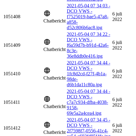
2021-05-04 07 34 03 -
DCO VWS -
6 juli
1051408
f7525019-bae5-47a8-
2022
Chatbericht
a858-
d52c806b6ac8.jpg
2021-05-04 07 34 22 -
DCO VWS -
6 juli
1051409
f6a59d7b-b91d-42a6-
2022
Chatbericht
8c3e-
36e8ddb0e416.jpg
2021-05-04 07 34 44 -
DCO VWS -
6 juli
1051410
1fc8d2cd-f27f-4b1a-
2022
Chatbericht
98de-
d6b1da11c80a.jpg
2021-05-04 07 34 44 -
DCO VWS -
6 juli
1051411
c7a7c934-dfba-4038-
2022
Chatbericht
9158-
69e5a2a4cea4.jpg
2021-05-04 07 34 45 -
DCO VWS -
6 juli
1051412
2f7598f7-0556-41c4-
2022
Chatbericht