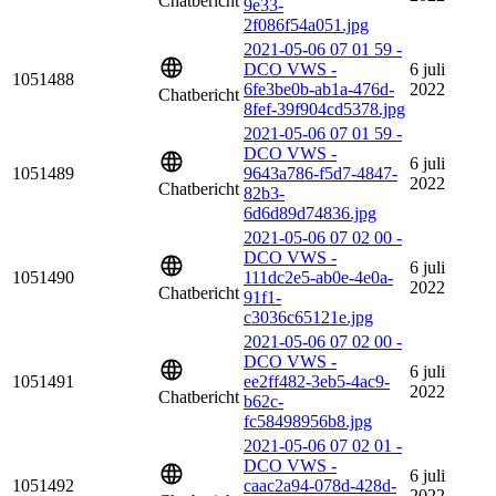
Chatbericht
9e33-
2f086f54a051.jpg
2021-05-06 07 01 59 -
DCO VWS -
6 juli
1051488
6fe3be0b-ab1a-476d-
2022
Chatbericht
8fef-39f904cd5378.jpg
2021-05-06 07 01 59 -
DCO VWS -
6 juli
1051489
9643a786-f5d7-4847-
2022
Chatbericht
82b3-
6d6d89d74836.jpg
2021-05-06 07 02 00 -
DCO VWS -
6 juli
1051490
111dc2e5-ab0e-4e0a-
2022
Chatbericht
91f1-
c3036c65121e.jpg
2021-05-06 07 02 00 -
DCO VWS -
6 juli
1051491
ee2ff482-3eb5-4ac9-
2022
Chatbericht
b62c-
fc58498956b8.jpg
2021-05-06 07 02 01 -
DCO VWS -
6 juli
1051492
caac2a94-078d-428d-
2022