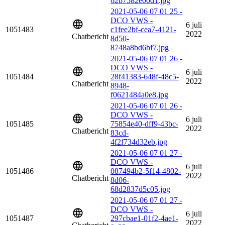
62b7582e00d1.jpg
2021-05-06 07 01 25 -
DCO VWS -
6 juli
1051483
c1fee2bf-cea7-4121-
2022
Chatbericht
8d50-
8748a8bd6bf7.jpg
2021-05-06 07 01 26 -
DCO VWS -
6 juli
1051484
28f41383-648f-48c5-
2022
Chatbericht
8948-
f0621484a0e8.jpg
2021-05-06 07 01 26 -
DCO VWS -
6 juli
1051485
75854e40-dff9-43bc-
2022
Chatbericht
83cd-
4f2f734d32eb.jpg
2021-05-06 07 01 27 -
DCO VWS -
6 juli
1051486
087494b2-5f14-4802-
2022
Chatbericht
8d06-
68d2837d5c05.jpg
2021-05-06 07 01 27 -
DCO VWS -
6 juli
1051487
297cbae1-01f2-4ae1-
2022