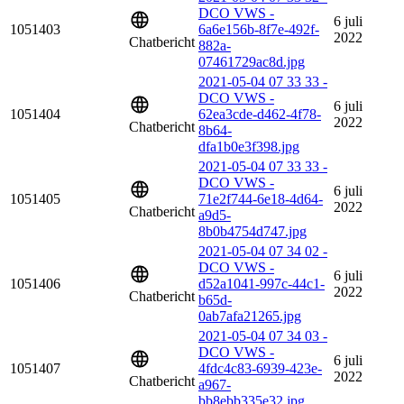
DCO VWS -
6 juli
1051403
6a6e156b-8f7e-492f-
2022
Chatbericht
882a-
07461729ac8d.jpg
2021-05-04 07 33 33 -
DCO VWS -
6 juli
1051404
62ea3cde-d462-4f78-
2022
Chatbericht
8b64-
dfa1b0e3f398.jpg
2021-05-04 07 33 33 -
DCO VWS -
6 juli
1051405
71e2f744-6e18-4d64-
2022
Chatbericht
a9d5-
8b0b4754d747.jpg
2021-05-04 07 34 02 -
DCO VWS -
6 juli
1051406
d52a1041-997c-44c1-
2022
Chatbericht
b65d-
0ab7afa21265.jpg
2021-05-04 07 34 03 -
DCO VWS -
6 juli
1051407
4fdc4c83-6939-423e-
2022
Chatbericht
a967-
bb8ebb335e32.jpg