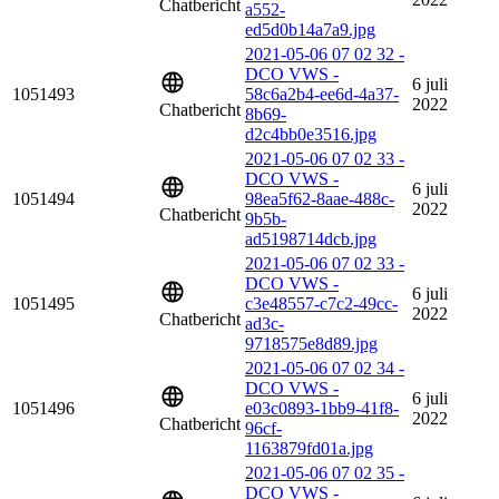
Chatbericht
a552-
ed5d0b14a7a9.jpg
2021-05-06 07 02 32 -
DCO VWS -
6 juli
1051493
58c6a2b4-ee6d-4a37-
2022
Chatbericht
8b69-
d2c4bb0e3516.jpg
2021-05-06 07 02 33 -
DCO VWS -
6 juli
1051494
98ea5f62-8aae-488c-
2022
Chatbericht
9b5b-
ad5198714dcb.jpg
2021-05-06 07 02 33 -
DCO VWS -
6 juli
1051495
c3e48557-c7c2-49cc-
2022
Chatbericht
ad3c-
9718575e8d89.jpg
2021-05-06 07 02 34 -
DCO VWS -
6 juli
1051496
e03c0893-1bb9-41f8-
2022
Chatbericht
96cf-
1163879fd01a.jpg
2021-05-06 07 02 35 -
DCO VWS -