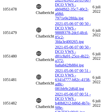
2021-05-05 20 05 06 -
DCO VWS -
6 juli
1051478
ab04ffd2-35c7-40c2-
2022
Chatbericht
a68d-
7971e0e28fda.jpg
2021-05-06 07 00 50 -
DCO VWS -
6 juli
1051479
988f8378-2dcf-4fcd-
2022
Chatbericht
85c2-
3fda3e400265.jpg
2021-05-06 07 00 50 -
DCO VWS -
6 juli
1051480
d81c8a91-25ce-4b22-
2022
Chatbericht
a372-
6a8a842fb884.jpg
2021-05-06 07 00 51 -
DCO VWS -
6 juli
1051481
6341d777-b82c-4158-
2022
Chatbericht
ad8c-
081bb9c2d64f.jpg
2021-05-06 07 00 51 -
DCO VWS -
6 juli
1051482
b40b8212-b86d-4b7e-
2022
Chatbericht
9f8e-