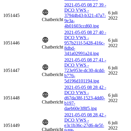
2021-05-05 08 27 39 -
DCO VWS -
6 juli
1051445
37944b43-b321-47a7-
2022
Chatbericht
9e3a-
4b01603ccd60.jpg
2021-05-05 08 27 40 -
DCO VWS -
6 juli
1051446
957b211f-5428-416c-
2022
Chatbericht
8dbd-
341a02991a24.jpg
2021-05-05 08 27 41 -
DCO VWS -
6 juli
1051447
723e953e-dc30-4cdd-
2022
Chatbericht
b776-
5d196d101194.jpg
2021-05-05 08 28 42 -
DCO VWS -
6 juli
1051448
d67da38f-1523-4dd0-
2022
Chatbericht
b197-
daeb60e3f8f5.jpg
2021-05-05 08 28 42 -
DCO VWS -
6 juli
1051449
e3c1b36c-27d6-4e5f-
2022
Chatbericht
949b-