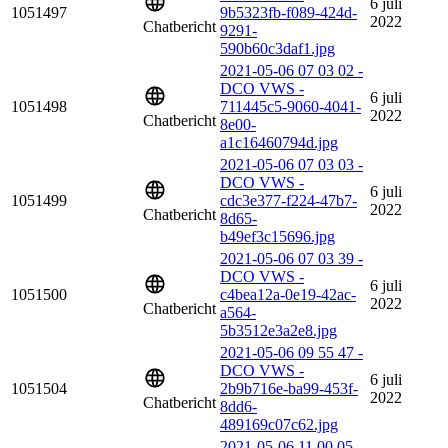
6 juli
1051497
9b5323fb-f089-424d-
2022
Chatbericht
9291-
590b60c3daf1.jpg
2021-05-06 07 03 02 -
DCO VWS -
6 juli
1051498
711445c5-9060-4041-
2022
Chatbericht
8e00-
a1c16460794d.jpg
2021-05-06 07 03 03 -
DCO VWS -
6 juli
1051499
cdc3e377-f224-47b7-
2022
Chatbericht
8d65-
b49ef3c15696.jpg
2021-05-06 07 03 39 -
DCO VWS -
6 juli
1051500
c4bea12a-0e19-42ac-
2022
Chatbericht
a564-
5b3512e3a2e8.jpg
2021-05-06 09 55 47 -
DCO VWS -
6 juli
1051504
2b9b716e-ba99-453f-
2022
Chatbericht
8dd6-
489169c07c62.jpg
2021-05-06 11 00 05 -