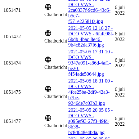
DCO VWS -
6 juli
1051471
2ca0337f-9cd6-43c6-
2022
Chatbericht
b5e7-
f571e22581fa.jpg
2021-05-05 12 18 27 -
DCO VWS - 6fafc98f-
6 juli
1051472
6bdb-4bac-8e46-
2022
Chatbericht
9b4c82da37f6.jpg
2021-05-05 17 31 10 -
DCO VWS -
6 juli
1051474
9347a091-a86d-4af1-
2022
Chatbericht
be20-
f454ade50644.jpg
2021-05-05 18 31 00 -
DCO VWS -
6 juli
1051475
4fce25ba-2df9-42a3-
2022
Chatbericht
b7be-
9246de7c03b3.jpg
2021-05-05 20 05 05 -
DCO VWS -
6 juli
1051477
a095ef93-27f3-49fd-
2022
Chatbericht
8b38-
bc8d648e4bda.jpg