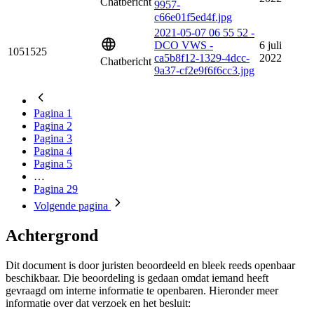
Chatbericht
9957-
c66e01f5ed4f.jpg
2021-05-07 06 55 52 -
DCO VWS -
6 juli
1051525
ca5b8f12-1329-4dcc-
2022
Chatbericht
9a37-cf2e9f6f6cc3.jpg
Pagina
1
Pagina
2
Pagina
3
Pagina
4
Pagina
5
…
Pagina
29
Volgende
pagina
Achtergrond
Dit document is door juristen beoordeeld en bleek reeds openbaar
beschikbaar. Die beoordeling is gedaan omdat iemand heeft
gevraagd om interne informatie te openbaren. Hieronder meer
informatie over dat verzoek en het besluit: