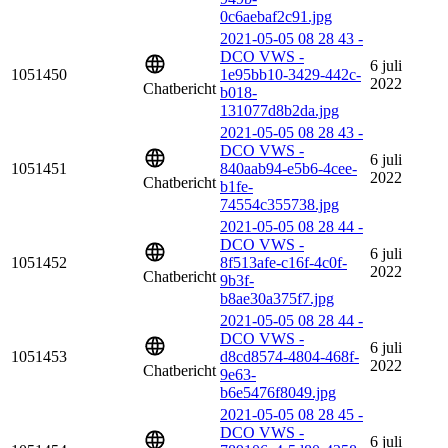
0c6aebaf2c91.jpg
2021-05-05 08 28 43 -
DCO VWS -
6 juli
1051450
1e95bb10-3429-442c-
2022
Chatbericht
b018-
131077d8b2da.jpg
2021-05-05 08 28 43 -
DCO VWS -
6 juli
1051451
840aab94-e5b6-4cee-
2022
Chatbericht
b1fe-
74554c355738.jpg
2021-05-05 08 28 44 -
DCO VWS -
6 juli
1051452
8f513afe-c16f-4c0f-
2022
Chatbericht
9b3f-
b8ae30a375f7.jpg
2021-05-05 08 28 44 -
DCO VWS -
6 juli
1051453
d8cd8574-4804-468f-
2022
Chatbericht
9e63-
b6e5476f8049.jpg
2021-05-05 08 28 45 -
DCO VWS -
6 juli