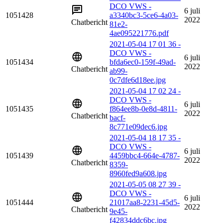
DCO VWS -
6 juli
1051428
a3340bc3-5ce6-4a03-
2022
Chatbericht
81e2-
4ae095221776.pdf
2021-05-04 17 01 36 -
DCO VWS -
6 juli
1051434
bfda6ec0-159f-49ad-
2022
Chatbericht
ab99-
0c7dfe6d18ee.jpg
2021-05-04 17 02 24 -
DCO VWS -
6 juli
1051435
f864ee8b-0e8d-4811-
2022
Chatbericht
bacf-
8c771e09dec6.jpg
2021-05-04 18 17 35 -
DCO VWS -
6 juli
1051439
4459bbc4-664e-4787-
2022
Chatbericht
8359-
8960fed9a608.jpg
2021-05-05 08 27 39 -
DCO VWS -
6 juli
1051444
21017aa8-2231-45d5-
2022
Chatbericht
9e45-
f42834ddc6bc.jpg