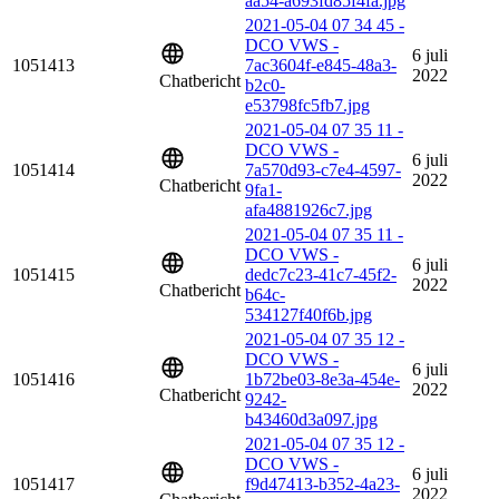
aa54-a693fd85f4fa.jpg
2021-05-04 07 34 45 -
DCO VWS -
6 juli
1051413
7ac3604f-e845-48a3-
2022
Chatbericht
b2c0-
e53798fc5fb7.jpg
2021-05-04 07 35 11 -
DCO VWS -
6 juli
1051414
7a570d93-c7e4-4597-
2022
Chatbericht
9fa1-
afa4881926c7.jpg
2021-05-04 07 35 11 -
DCO VWS -
6 juli
1051415
dedc7c23-41c7-45f2-
2022
Chatbericht
b64c-
534127f40f6b.jpg
2021-05-04 07 35 12 -
DCO VWS -
6 juli
1051416
1b72be03-8e3a-454e-
2022
Chatbericht
9242-
b43460d3a097.jpg
2021-05-04 07 35 12 -
DCO VWS -
6 juli
1051417
f9d47413-b352-4a23-
2022