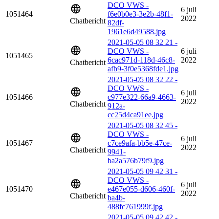
DCO VWS -
6 juli
1051464
f6e0b0e3-3e2b-48f1-
2022
Chatbericht
82df-
1961e6d49588.jpg
2021-05-05 08 32 21 -
DCO VWS -
6 juli
1051465
6cac971d-118d-46c8-
2022
Chatbericht
afb9-3f0e5368fde1.jpg
2021-05-05 08 32 22 -
DCO VWS -
6 juli
1051466
c977e322-66a9-4663-
2022
Chatbericht
912a-
cc25d4ca91ee.jpg
2021-05-05 08 32 45 -
DCO VWS -
6 juli
1051467
c7ce9afa-bb5e-47ce-
2022
Chatbericht
9941-
ba2a576b79f9.jpg
2021-05-05 09 42 31 -
DCO VWS -
6 juli
1051470
e467e055-d606-460f-
2022
Chatbericht
ba4b-
488fc761999f.jpg
2021-05-05 09 42 42 -