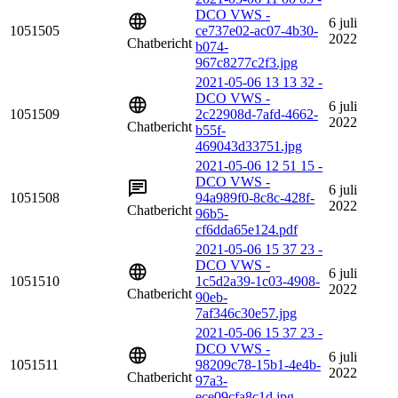
DCO VWS -
6 juli
1051505
ce737e02-ac07-4b30-
2022
Chatbericht
b074-
967c8277c2f3.jpg
2021-05-06 13 13 32 -
DCO VWS -
6 juli
1051509
2c22908d-7afd-4662-
2022
Chatbericht
b55f-
469043d33751.jpg
2021-05-06 12 51 15 -
DCO VWS -
6 juli
1051508
94a989f0-8c8c-428f-
2022
Chatbericht
96b5-
cf6dda65e124.pdf
2021-05-06 15 37 23 -
DCO VWS -
6 juli
1051510
1c5d2a39-1c03-4908-
2022
Chatbericht
90eb-
7af346c30e57.jpg
2021-05-06 15 37 23 -
DCO VWS -
6 juli
1051511
98209c78-15b1-4e4b-
2022
Chatbericht
97a3-
ece09cfa8c1d.jpg