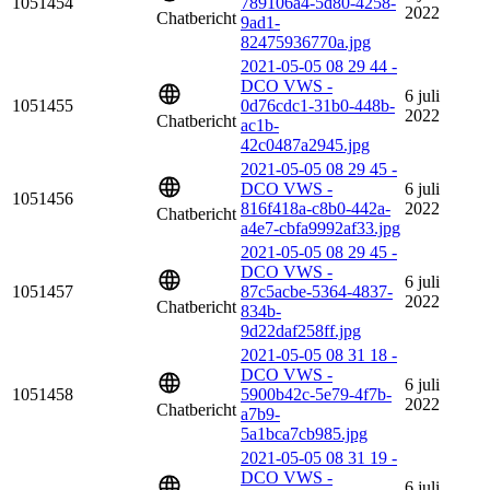
1051454
789106a4-5d80-4258-
2022
Chatbericht
9ad1-
82475936770a.jpg
2021-05-05 08 29 44 -
DCO VWS -
6 juli
1051455
0d76cdc1-31b0-448b-
2022
Chatbericht
ac1b-
42c0487a2945.jpg
2021-05-05 08 29 45 -
DCO VWS -
6 juli
1051456
816f418a-c8b0-442a-
2022
Chatbericht
a4e7-cbfa9992af33.jpg
2021-05-05 08 29 45 -
DCO VWS -
6 juli
1051457
87c5acbe-5364-4837-
2022
Chatbericht
834b-
9d22daf258ff.jpg
2021-05-05 08 31 18 -
DCO VWS -
6 juli
1051458
5900b42c-5e79-4f7b-
2022
Chatbericht
a7b9-
5a1bca7cb985.jpg
2021-05-05 08 31 19 -
DCO VWS -
6 juli