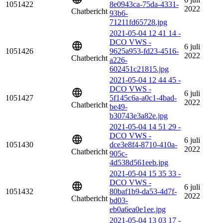
1051422
8e0943ca-75da-4331-
2022
Chatbericht
93b6-
71211fd65728.jpg
2021-05-04 12 41 14 -
DCO VWS -
6 juli
1051426
9625a953-fd23-4516-
2022
Chatbericht
a226-
602451c21815.jpg
2021-05-04 12 44 45 -
DCO VWS -
6 juli
1051427
5f145c6a-a0c1-4bad-
2022
Chatbericht
be49-
b30743e3a82e.jpg
2021-05-04 14 51 29 -
DCO VWS -
6 juli
1051430
dce3e8f4-8710-410a-
2022
Chatbericht
905c-
4d538d561eeb.jpg
2021-05-04 15 35 33 -
DCO VWS -
6 juli
1051432
80baf1b9-da53-4d7f-
2022
Chatbericht
bd03-
eb0a6ea0e1ee.jpg
2021-05-04 13 03 17 -