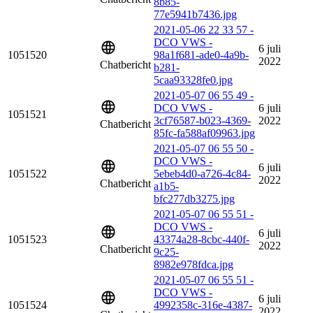
8b85-
77e5941b7436.jpg
2021-05-06 22 33 57 -
DCO VWS -
6 juli
1051520
98a1f681-ade0-4a9b-
2022
Chatbericht
b281-
5caa93328fe0.jpg
2021-05-07 06 55 49 -
DCO VWS -
6 juli
1051521
3cf76587-b023-4369-
2022
Chatbericht
85fc-fa588af09963.jpg
2021-05-07 06 55 50 -
DCO VWS -
6 juli
1051522
5ebeb4d0-a726-4c84-
2022
Chatbericht
a1b5-
bfc277db3275.jpg
2021-05-07 06 55 51 -
DCO VWS -
6 juli
1051523
43374a28-8cbc-440f-
2022
Chatbericht
9c25-
8982e978fdca.jpg
2021-05-07 06 55 51 -
DCO VWS -
6 juli
1051524
4992358c-316e-4387-
2022