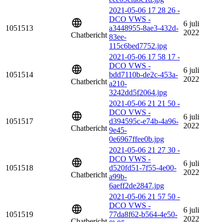
2021-05-06 17 28 26 -
DCO VWS -
6 juli
1051513
a3448955-8ae3-432d-
2022
Chatbericht
83ee-
115c6bed7752.jpg
2021-05-06 17 58 17 -
DCO VWS -
6 juli
1051514
bdd7110b-de2c-453a-
2022
Chatbericht
a210-
3242dd5f2064.jpg
2021-05-06 21 21 50 -
DCO VWS -
6 juli
1051517
d394595c-e74b-4a96-
2022
Chatbericht
9e45-
0e6967ffee0b.jpg
2021-05-06 21 27 30 -
DCO VWS -
6 juli
1051518
d520fd51-7f55-4e00-
2022
Chatbericht
a99b-
6aeff2de2847.jpg
2021-05-06 21 57 50 -
DCO VWS -
6 juli
1051519
77da8f62-b564-4e50-
2022
Chatbericht