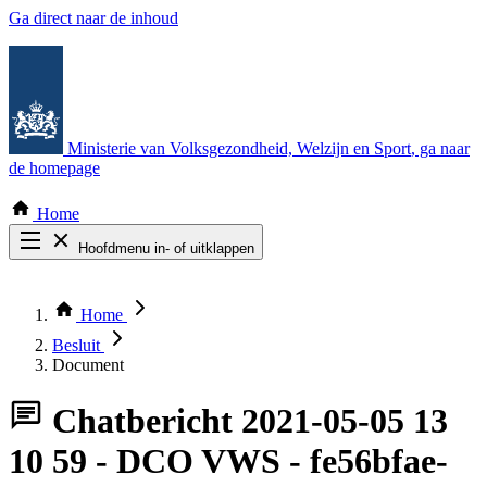
Ga direct naar de inhoud
Ministerie van Volksgezondheid, Welzijn en Sport
, ga naar
de homepage
Home
Hoofdmenu in- of uitklappen
Zoek door alle publicaties
Thema COVID-19
Home
Bekijk per bestuursorgaan
Besluit
Document
Chatbericht
2021-05-05 13
10 59 - DCO VWS - fe56bfae-