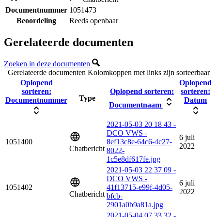
Documentnummer
1051473
Beoordeling
Reeds openbaar
Gerelateerde documenten
Zoeken in deze documenten
Gerelateerde documenten
Kolomkoppen met links zijn sorteerbaar
Oplopend
Oplopend
sorteren:
Oplopend sorteren:
sorteren:
Type
Documentnummer
Datum
Documentnaam
2021-05-03 20 18 43 -
DCO VWS -
6 juli
1051400
8ef13c8e-64c6-4c27-
2022
Chatbericht
8022-
1c5e8df617fe.jpg
2021-05-03 22 37 09 -
DCO VWS -
6 juli
1051402
41f13715-e99f-4d05-
2022
Chatbericht
bfcb-
2901a0b9a81a.jpg
2021-05-04 07 33 32 -