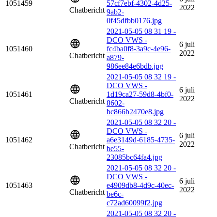
1051459
57cf7ebf-4302-4d25-
2022
Chatbericht
9ab2-
0f45dfbb0176.jpg
2021-05-05 08 31 19 -
DCO VWS -
6 juli
1051460
fc4ba0f8-3a9c-4e96-
2022
Chatbericht
a879-
986ee84e6bdb.jpg
2021-05-05 08 32 19 -
DCO VWS -
6 juli
1051461
1d19ca27-59d8-4bf0-
2022
Chatbericht
8602-
bc866b2470e8.jpg
2021-05-05 08 32 20 -
DCO VWS -
6 juli
1051462
a6e3149d-6185-4735-
2022
Chatbericht
be55-
23085bc64fa4.jpg
2021-05-05 08 32 20 -
DCO VWS -
6 juli
1051463
e4909db8-4d9c-40ec-
2022
Chatbericht
be6c-
c72ad60099f2.jpg
2021-05-05 08 32 20 -