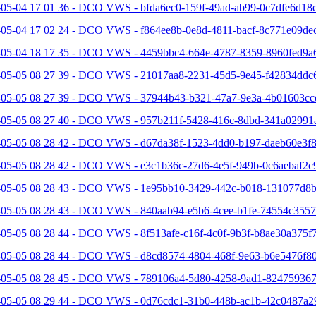
05-04 17 01 36 - DCO VWS - bfda6ec0-159f-49ad-ab99-0c7dfe6d18e
-05-04 17 02 24 - DCO VWS - f864ee8b-0e8d-4811-bacf-8c771e09dec
-05-04 18 17 35 - DCO VWS - 4459bbc4-664e-4787-8359-8960fed9a6
-05-05 08 27 39 - DCO VWS - 21017aa8-2231-45d5-9e45-f42834ddc6
-05-05 08 27 39 - DCO VWS - 37944b43-b321-47a7-9e3a-4b01603cc
-05-05 08 27 40 - DCO VWS - 957b211f-5428-416c-8dbd-341a02991a
-05-05 08 28 42 - DCO VWS - d67da38f-1523-4dd0-b197-daeb60e3f8
-05-05 08 28 42 - DCO VWS - e3c1b36c-27d6-4e5f-949b-0c6aebaf2c9
-05-05 08 28 43 - DCO VWS - 1e95bb10-3429-442c-b018-131077d8b
-05-05 08 28 43 - DCO VWS - 840aab94-e5b6-4cee-b1fe-74554c3557
05-05 08 28 44 - DCO VWS - 8f513afe-c16f-4c0f-9b3f-b8ae30a375f7
-05-05 08 28 44 - DCO VWS - d8cd8574-4804-468f-9e63-b6e5476f80
-05-05 08 28 45 - DCO VWS - 789106a4-5d80-4258-9ad1-824759367
-05-05 08 29 44 - DCO VWS - 0d76cdc1-31b0-448b-ac1b-42c0487a2