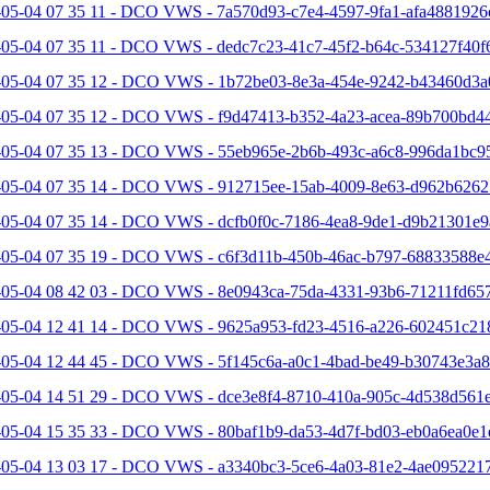
-05-04 07 35 11 - DCO VWS - 7a570d93-c7e4-4597-9fa1-afa4881926
-05-04 07 35 11 - DCO VWS - dedc7c23-41c7-45f2-b64c-534127f40f6
-05-04 07 35 12 - DCO VWS - 1b72be03-8e3a-454e-9242-b43460d3a
-05-04 07 35 12 - DCO VWS - f9d47413-b352-4a23-acea-89b700bd44
-05-04 07 35 13 - DCO VWS - 55eb965e-2b6b-493c-a6c8-996da1bc95
-05-04 07 35 14 - DCO VWS - 912715ee-15ab-4009-8e63-d962b6262
-05-04 07 35 14 - DCO VWS - dcfb0f0c-7186-4ea8-9de1-d9b21301e9
-05-04 07 35 19 - DCO VWS - c6f3d11b-450b-46ac-b797-68833588e4
-05-04 08 42 03 - DCO VWS - 8e0943ca-75da-4331-93b6-71211fd657
-05-04 12 41 14 - DCO VWS - 9625a953-fd23-4516-a226-602451c21
-05-04 12 44 45 - DCO VWS - 5f145c6a-a0c1-4bad-be49-b30743e3a8
-05-04 14 51 29 - DCO VWS - dce3e8f4-8710-410a-905c-4d538d561e
-05-04 15 35 33 - DCO VWS - 80baf1b9-da53-4d7f-bd03-eb0a6ea0e1e
-05-04 13 03 17 - DCO VWS - a3340bc3-5ce6-4a03-81e2-4ae0952217