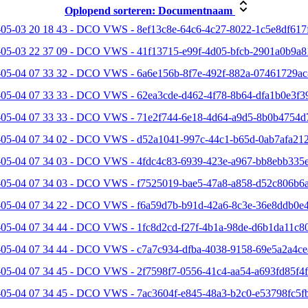
Oplopend sorteren:
Documentnaam
05-03 20 18 43 - DCO VWS - 8ef13c8e-64c6-4c27-8022-1c5e8df617f
-05-03 22 37 09 - DCO VWS - 41f13715-e99f-4d05-bfcb-2901a0b9a8
-05-04 07 33 32 - DCO VWS - 6a6e156b-8f7e-492f-882a-07461729ac
-05-04 07 33 33 - DCO VWS - 62ea3cde-d462-4f78-8b64-dfa1b0e3f39
-05-04 07 33 33 - DCO VWS - 71e2f744-6e18-4d64-a9d5-8b0b4754d
-05-04 07 34 02 - DCO VWS - d52a1041-997c-44c1-b65d-0ab7afa212
-05-04 07 34 03 - DCO VWS - 4fdc4c83-6939-423e-a967-bb8ebb335e
-05-04 07 34 03 - DCO VWS - f7525019-bae5-47a8-a858-d52c806b6a
-05-04 07 34 22 - DCO VWS - f6a59d7b-b91d-42a6-8c3e-36e8ddb0e4
05-04 07 34 44 - DCO VWS - 1fc8d2cd-f27f-4b1a-98de-d6b1da11c80
-05-04 07 34 44 - DCO VWS - c7a7c934-dfba-4038-9158-69e5a2a4ce
05-04 07 34 45 - DCO VWS - 2f7598f7-0556-41c4-aa54-a693fd85f4f
-05-04 07 34 45 - DCO VWS - 7ac3604f-e845-48a3-b2c0-e53798fc5fb