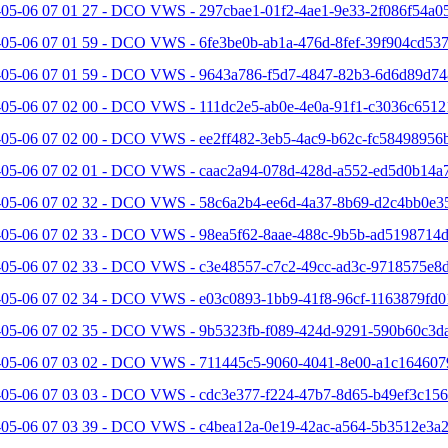
-05-06 07 01 27 - DCO VWS - 297cbae1-01f2-4ae1-9e33-2f086f54a05
05-06 07 01 59 - DCO VWS - 6fe3be0b-ab1a-476d-8fef-39f904cd537
-05-06 07 01 59 - DCO VWS - 9643a786-f5d7-4847-82b3-6d6d89d74
-05-06 07 02 00 - DCO VWS - 111dc2e5-ab0e-4e0a-91f1-c3036c6512
-05-06 07 02 00 - DCO VWS - ee2ff482-3eb5-4ac9-b62c-fc58498956b
-05-06 07 02 01 - DCO VWS - caac2a94-078d-428d-a552-ed5d0b14a7
-05-06 07 02 32 - DCO VWS - 58c6a2b4-ee6d-4a37-8b69-d2c4bb0e35
-05-06 07 02 33 - DCO VWS - 98ea5f62-8aae-488c-9b5b-ad5198714d
-05-06 07 02 33 - DCO VWS - c3e48557-c7c2-49cc-ad3c-9718575e8d
-05-06 07 02 34 - DCO VWS - e03c0893-1bb9-41f8-96cf-1163879fd0
-05-06 07 02 35 - DCO VWS - 9b5323fb-f089-424d-9291-590b60c3da
-05-06 07 03 02 - DCO VWS - 711445c5-9060-4041-8e00-a1c164607
-05-06 07 03 03 - DCO VWS - cdc3e377-f224-47b7-8d65-b49ef3c156
-05-06 07 03 39 - DCO VWS - c4bea12a-0e19-42ac-a564-5b3512e3a2