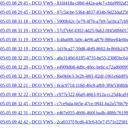
05-05 08 29 45 - DCO VWS - 816f418a-c8b0-442a-a4e7-cbfa9992af3
-05-05 08 29 45 - DCO VWS - 87c5acbe-5364-4837-834b-9d22daf258
-05-05 08 31 18 - DCO VWS - 5900b42c-5e79-4f7b-a7b9-5a1bca7cb9
-05-05 08 31 19 - DCO VWS - 57cf7ebf-4302-4d25-9ab2-0f45dfbb017
-05-05 08 31 19 - DCO VWS - fc4ba0f8-3a9c-4e96-a879-986ee84e6bd
-05-05 08 32 19 - DCO VWS - 1d19ca27-59d8-4bf0-8602-bc866b2470
-05-05 08 32 20 - DCO VWS - a6e3149d-6185-4735-be55-23085bc64f
-05-05 08 32 20 - DCO VWS - e4909db8-4d9c-40ec-be6c-c72ad60099
-05-05 08 32 20 - DCO VWS - f6e0b0e3-3e2b-48f1-82df-1961e6d495
05-05 08 32 21 - DCO VWS - 6cac971d-118d-46c8-afb9-3f0e5368fde
-05-05 08 32 22 - DCO VWS - c977e322-66a9-4663-912a-cc25d4ca91
-05-05 08 32 45 - DCO VWS - c7ce9afa-bb5e-47ce-9941-ba2a576b79f
-05-05 09 42 31 - DCO VWS - e467e055-d606-460f-ba4b-488fc76199
-05-05 09 42 42 - DCO VWS - 2ca0337f-9cd6-43c6-b5e7-f571e22581f