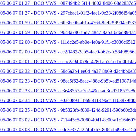
-05-06 07 01 27 - DCO VWS - 087494b2-5f14-4802-8d06-68d2837d5
-05-06 07 01 27 - DCO VWS - 297cbae1-01f2-4ae1-9e33-2f086f54a05
05-06 07 01 59 - DCO VWS - 6fe3be0b-ab1a-476d-8fef-39f904cd537
-05-06 07 01 59 - DCO VWS - 9643a786-f5d7-4847-82b3-6d6d89d74
-05-06 07 02 00 - DCO VWS - 111dc2e5-ab0e-4e0a-91f1-c3036c6512
-05-06 07 02 00 - DCO VWS - ee2ff482-3eb5-4ac9-b62c-fc58498956b
-05-06 07 02 01 - DCO VWS - caac2a94-078d-428d-a552-ed5d0b14a7
-05-06 07 02 32 - DCO VWS - 58c6a2b4-ee6d-4a37-8b69-d2c4bb0e35
-05-06 07 02 33 - DCO VWS - 98ea5f62-8aae-488c-9b5b-ad5198714d
-05-06 07 02 33 - DCO VWS - c3e48557-c7c2-49cc-ad3c-9718575e8d
-05-06 07 02 34 - DCO VWS - e03c0893-1bb9-41f8-96cf-1163879fd0
-05-06 07 02 35 - DCO VWS - 9b5323fb-f089-424d-9291-590b60c3da
-05-06 07 03 02 - DCO VWS - 711445c5-9060-4041-8e00-a1c164607
-05-06 07 03 03 - DCO VWS - cdc3e377-f224-47b7-8d65-b49ef3c156