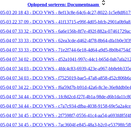
Oplopend sorteren:
Documentnaam
05-03 20 18 43 - DCO VWS - 8ef13c8e-64c6-4c27-8022-1c5e8df617f
-05-03 22 37 09 - DCO VWS - 41f13715-e99f-4d05-bfcb-2901a0b9a8
-05-04 07 33 32 - DCO VWS - 6a6e156b-8f7e-492f-882a-07461729ac
-05-04 07 33 33 - DCO VWS - 62ea3cde-d462-4f78-8b64-dfa1b0e3f39
-05-04 07 33 33 - DCO VWS - 71e2f744-6e18-4d64-a9d5-8b0b4754d
-05-04 07 34 02 - DCO VWS - d52a1041-997c-44c1-b65d-0ab7afa212
-05-04 07 34 03 - DCO VWS - 4fdc4c83-6939-423e-a967-bb8ebb335e
-05-04 07 34 03 - DCO VWS - f7525019-bae5-47a8-a858-d52c806b6a
-05-04 07 34 22 - DCO VWS - f6a59d7b-b91d-42a6-8c3e-36e8ddb0e4
05-04 07 34 44 - DCO VWS - 1fc8d2cd-f27f-4b1a-98de-d6b1da11c80
-05-04 07 34 44 - DCO VWS - c7a7c934-dfba-4038-9158-69e5a2a4ce
05-04 07 34 45 - DCO VWS - 2f7598f7-0556-41c4-aa54-a693fd85f4f
-05-04 07 34 45 - DCO VWS - 7ac3604f-e845-48a3-b2c0-e53798fc5fb