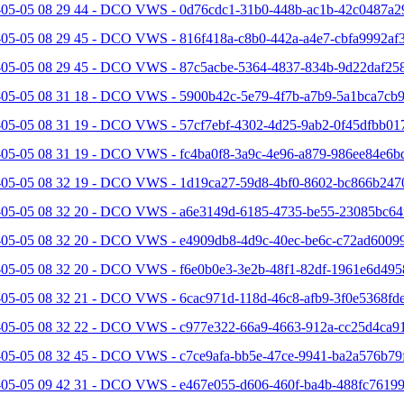
-05-05 08 29 44 - DCO VWS - 0d76cdc1-31b0-448b-ac1b-42c0487a2
05-05 08 29 45 - DCO VWS - 816f418a-c8b0-442a-a4e7-cbfa9992af3
-05-05 08 29 45 - DCO VWS - 87c5acbe-5364-4837-834b-9d22daf258
-05-05 08 31 18 - DCO VWS - 5900b42c-5e79-4f7b-a7b9-5a1bca7cb9
-05-05 08 31 19 - DCO VWS - 57cf7ebf-4302-4d25-9ab2-0f45dfbb017
-05-05 08 31 19 - DCO VWS - fc4ba0f8-3a9c-4e96-a879-986ee84e6bd
-05-05 08 32 19 - DCO VWS - 1d19ca27-59d8-4bf0-8602-bc866b2470
-05-05 08 32 20 - DCO VWS - a6e3149d-6185-4735-be55-23085bc64f
-05-05 08 32 20 - DCO VWS - e4909db8-4d9c-40ec-be6c-c72ad60099
-05-05 08 32 20 - DCO VWS - f6e0b0e3-3e2b-48f1-82df-1961e6d495
05-05 08 32 21 - DCO VWS - 6cac971d-118d-46c8-afb9-3f0e5368fde
-05-05 08 32 22 - DCO VWS - c977e322-66a9-4663-912a-cc25d4ca91
-05-05 08 32 45 - DCO VWS - c7ce9afa-bb5e-47ce-9941-ba2a576b79f
-05-05 09 42 31 - DCO VWS - e467e055-d606-460f-ba4b-488fc76199