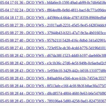
05-04 17 01 36 - DCO VWS - bfda6ec0-159f-49ad-ab99-0c7dfe6d18e
-05-04 17 02 24 - DCO VWS - f864ee8b-0e8d-4811-bacf-8c771e09dec
-05-04 18 17 35 - DCO VWS - 4459bbc4-664e-4787-8359-8960fed9a6
-05-05 08 27 39 - DCO VWS - 21017aa8-2231-45d5-9e45-f42834ddc6
-05-05 08 27 39 - DCO VWS - 37944b43-b321-47a7-9e3a-4b01603cc
-05-05 08 27 40 - DCO VWS - 957b211f-5428-416c-8dbd-341a02991a
-05-05 08 27 41 - DCO VWS - 723e953e-dc30-4cdd-b776-5d196d101
-05-05 08 28 42 - DCO VWS - d67da38f-1523-4dd0-b197-daeb60e3f8
-05-05 08 28 42 - DCO VWS - e3c1b36c-27d6-4e5f-949b-0c6aebaf2c9
-05-05 08 28 43 - DCO VWS - 1e95bb10-3429-442c-b018-131077d8b
-05-05 08 28 43 - DCO VWS - 840aab94-e5b6-4cee-b1fe-74554c3557
05-05 08 28 44 - DCO VWS - 8f513afe-c16f-4c0f-9b3f-b8ae30a375f7
-05-05 08 28 44 - DCO VWS - d8cd8574-4804-468f-9e63-b6e5476f80
-05-05 08 28 45 - DCO VWS - 789106a4-5d80-4258-9ad1-824759367