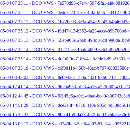
-05-04 07 35 11 - DCO VWS - 7a570d93-c7e4-4597-9fa1-afa4881926
-05-04 07 35 11 - DCO VWS - dedc7c23-41c7-45f2-b64c-534127f40f6
-05-04 07 35 12 - DCO VWS - 1b72be03-8e3a-454e-9242-b43460d3a
-05-04 07 35 12 - DCO VWS - f9d47413-b352-4a23-acea-89b700bd44
-05-04 07 35 13 - DCO VWS - 55eb965e-2b6b-493c-a6c8-996da1bc95
-05-04 07 35 14 - DCO VWS - 912715ee-15ab-4009-8e63-d962b6262
-05-04 07 35 14 - DCO VWS - dcfb0f0c-7186-4ea8-9de1-d9b21301e9
-05-04 07 35 19 - DCO VWS - c6f3d11b-450b-46ac-b797-68833588e4
-05-04 08 42 03 - DCO VWS - 8e0943ca-75da-4331-93b6-71211fd657
-05-04 12 41 14 - DCO VWS - 9625a953-fd23-4516-a226-602451c21
-05-04 12 44 45 - DCO VWS - 5f145c6a-a0c1-4bad-be49-b30743e3a8
-05-04 14 51 29 - DCO VWS - dce3e8f4-8710-410a-905c-4d538d561e
-05-04 15 35 33 - DCO VWS - 80baf1b9-da53-4d7f-bd03-eb0a6ea0e1e
-05-04 13 03 17 - DCO VWS - a3340bc3-5ce6-4a03-81e2-4ae0952217