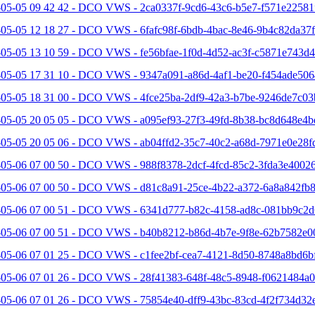
-05-05 09 42 42 - DCO VWS - 2ca0337f-9cd6-43c6-b5e7-f571e22581f
05-05 12 18 27 - DCO VWS - 6fafc98f-6bdb-4bac-8e46-9b4c82da37f
05-05 13 10 59 - DCO VWS - fe56bfae-1f0d-4d52-ac3f-c5871e743d4
-05-05 17 31 10 - DCO VWS - 9347a091-a86d-4af1-be20-f454ade506
-05-05 18 31 00 - DCO VWS - 4fce25ba-2df9-42a3-b7be-9246de7c03
-05-05 20 05 05 - DCO VWS - a095ef93-27f3-49fd-8b38-bc8d648e4b
-05-05 20 05 06 - DCO VWS - ab04ffd2-35c7-40c2-a68d-7971e0e28fd
05-06 07 00 50 - DCO VWS - 988f8378-2dcf-4fcd-85c2-3fda3e40026
-05-06 07 00 50 - DCO VWS - d81c8a91-25ce-4b22-a372-6a8a842fb8
-05-06 07 00 51 - DCO VWS - 6341d777-b82c-4158-ad8c-081bb9c2d6
-05-06 07 00 51 - DCO VWS - b40b8212-b86d-4b7e-9f8e-62b7582e0
-05-06 07 01 25 - DCO VWS - c1fee2bf-cea7-4121-8d50-8748a8bd6bf
-05-06 07 01 26 - DCO VWS - 28f41383-648f-48c5-8948-f0621484a0
-05-06 07 01 26 - DCO VWS - 75854e40-dff9-43bc-83cd-4f2f734d32e