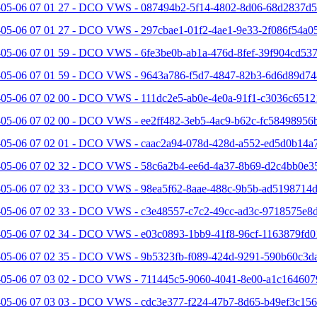
-05-06 07 01 27 - DCO VWS - 087494b2-5f14-4802-8d06-68d2837d5
-05-06 07 01 27 - DCO VWS - 297cbae1-01f2-4ae1-9e33-2f086f54a05
05-06 07 01 59 - DCO VWS - 6fe3be0b-ab1a-476d-8fef-39f904cd537
-05-06 07 01 59 - DCO VWS - 9643a786-f5d7-4847-82b3-6d6d89d74
-05-06 07 02 00 - DCO VWS - 111dc2e5-ab0e-4e0a-91f1-c3036c6512
-05-06 07 02 00 - DCO VWS - ee2ff482-3eb5-4ac9-b62c-fc58498956b
-05-06 07 02 01 - DCO VWS - caac2a94-078d-428d-a552-ed5d0b14a7
-05-06 07 02 32 - DCO VWS - 58c6a2b4-ee6d-4a37-8b69-d2c4bb0e35
-05-06 07 02 33 - DCO VWS - 98ea5f62-8aae-488c-9b5b-ad5198714d
-05-06 07 02 33 - DCO VWS - c3e48557-c7c2-49cc-ad3c-9718575e8d
-05-06 07 02 34 - DCO VWS - e03c0893-1bb9-41f8-96cf-1163879fd0
-05-06 07 02 35 - DCO VWS - 9b5323fb-f089-424d-9291-590b60c3da
-05-06 07 03 02 - DCO VWS - 711445c5-9060-4041-8e00-a1c164607
-05-06 07 03 03 - DCO VWS - cdc3e377-f224-47b7-8d65-b49ef3c156