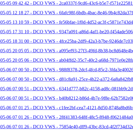
-05-05 09 42 42 - DCO VWS - 2ca0337f-9cd6-43c6-b5e7-f571e22581f
05-05 12 18 27 - DCO VWS - 6fafc98f-6bdb-4bac-8e46-9b4c82da37f
05-05 13 10 59 - DCO VWS - fe56bfae-1f0d-4d52-ac3f-c5871e743d4
-05-05 17 31 10 - DCO VWS - 9347a091-a86d-4af1-be20-f454ade506
-05-05 18 31 00 - DCO VWS - 4fce25ba-2df9-42a3-b7be-9246de7c03
-05-05 20 05 05 - DCO VWS - a095ef93-27f3-49fd-8b38-bc8d648e4b
-05-05 20 05 06 - DCO VWS - ab04ffd2-35c7-40c2-a68d-7971e0e28fd
05-06 07 00 50 - DCO VWS - 988f8378-2dcf-4fcd-85c2-3fda3e40026
-05-06 07 00 50 - DCO VWS - d81c8a91-25ce-4b22-a372-6a8a842fb8
-05-06 07 00 51 - DCO VWS - 6341d777-b82c-4158-ad8c-081bb9c2d6
-05-06 07 00 51 - DCO VWS - b40b8212-b86d-4b7e-9f8e-62b7582e0
-05-06 07 01 25 - DCO VWS - c1fee2bf-cea7-4121-8d50-8748a8bd6bf
-05-06 07 01 26 - DCO VWS - 28f41383-648f-48c5-8948-f0621484a0
-05-06 07 01 26 - DCO VWS - 75854e40-dff9-43bc-83cd-4f2f734d32e