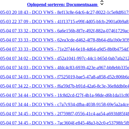
Oplopend sorteren:
Documentnaam
05-03 20 18 43 - DCO VWS - 8ef13c8e-64c6-4c27-8022-1c5e8df617f
-05-03 22 37 09 - DCO VWS - 41f13715-e99f-4d05-bfcb-2901a0b9a8
-05-04 07 33 32 - DCO VWS - 6a6e156b-8f7e-492f-882a-07461729ac
-05-04 07 33 33 - DCO VWS - 62ea3cde-d462-4f78-8b64-dfa1b0e3f39
-05-04 07 33 33 - DCO VWS - 71e2f744-6e18-4d64-a9d5-8b0b4754d
-05-04 07 34 02 - DCO VWS - d52a1041-997c-44c1-b65d-0ab7afa212
-05-04 07 34 03 - DCO VWS - 4fdc4c83-6939-423e-a967-bb8ebb335e
-05-04 07 34 03 - DCO VWS - f7525019-bae5-47a8-a858-d52c806b6a
-05-04 07 34 22 - DCO VWS - f6a59d7b-b91d-42a6-8c3e-36e8ddb0e4
05-04 07 34 44 - DCO VWS - 1fc8d2cd-f27f-4b1a-98de-d6b1da11c80
-05-04 07 34 44 - DCO VWS - c7a7c934-dfba-4038-9158-69e5a2a4ce
05-04 07 34 45 - DCO VWS - 2f7598f7-0556-41c4-aa54-a693fd85f4f
-05-04 07 34 45 - DCO VWS - 7ac3604f-e845-48a3-b2c0-e53798fc5fb