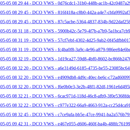
-05-05 08 29 44 - DCO VWS - 0d76cdc1-31b0-448b-ac1b-42c0487a2
05-05 08 29 45 - DCO VWS - 816f418a-c8b0-442a-a4e7-cbfa9992af3
-05-05 08 29 45 - DCO VWS - 87c5acbe-5364-4837-834b-9d22daf258
-05-05 08 31 18 - DCO VWS - 5900b42c-5e79-4f7b-a7b9-5a1bca7cb9
-05-05 08 31 19 - DCO VWS - 57cf7ebf-4302-4d25-9ab2-0f45dfbb017
-05-05 08 31 19 - DCO VWS - fc4ba0f8-3a9c-4e96-a879-986ee84e6bd
-05-05 08 32 19 - DCO VWS - 1d19ca27-59d8-4bf0-8602-bc866b2470
-05-05 08 32 20 - DCO VWS - a6e3149d-6185-4735-be55-23085bc64f
-05-05 08 32 20 - DCO VWS - e4909db8-4d9c-40ec-be6c-c72ad60099
-05-05 08 32 20 - DCO VWS - f6e0b0e3-3e2b-48f1-82df-1961e6d495
05-05 08 32 21 - DCO VWS - 6cac971d-118d-46c8-afb9-3f0e5368fde
-05-05 08 32 22 - DCO VWS - c977e322-66a9-4663-912a-cc25d4ca91
-05-05 08 32 45 - DCO VWS - c7ce9afa-bb5e-47ce-9941-ba2a576b79f
-05-05 09 42 31 - DCO VWS - e467e055-d606-460f-ba4b-488fc76199