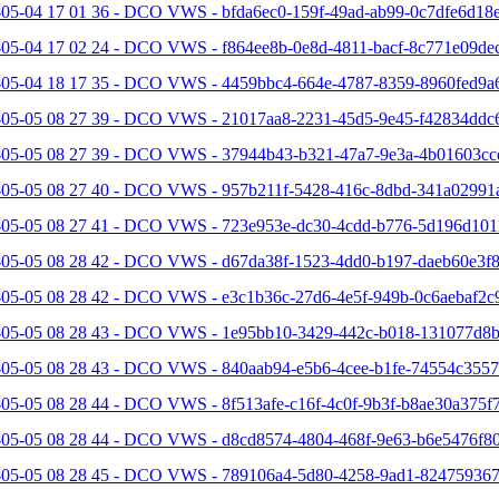
05-04 17 01 36 - DCO VWS - bfda6ec0-159f-49ad-ab99-0c7dfe6d18e
-05-04 17 02 24 - DCO VWS - f864ee8b-0e8d-4811-bacf-8c771e09dec
-05-04 18 17 35 - DCO VWS - 4459bbc4-664e-4787-8359-8960fed9a6
-05-05 08 27 39 - DCO VWS - 21017aa8-2231-45d5-9e45-f42834ddc6
-05-05 08 27 39 - DCO VWS - 37944b43-b321-47a7-9e3a-4b01603cc
-05-05 08 27 40 - DCO VWS - 957b211f-5428-416c-8dbd-341a02991a
-05-05 08 27 41 - DCO VWS - 723e953e-dc30-4cdd-b776-5d196d101
-05-05 08 28 42 - DCO VWS - d67da38f-1523-4dd0-b197-daeb60e3f8
-05-05 08 28 42 - DCO VWS - e3c1b36c-27d6-4e5f-949b-0c6aebaf2c9
-05-05 08 28 43 - DCO VWS - 1e95bb10-3429-442c-b018-131077d8b
-05-05 08 28 43 - DCO VWS - 840aab94-e5b6-4cee-b1fe-74554c3557
05-05 08 28 44 - DCO VWS - 8f513afe-c16f-4c0f-9b3f-b8ae30a375f7
-05-05 08 28 44 - DCO VWS - d8cd8574-4804-468f-9e63-b6e5476f80
-05-05 08 28 45 - DCO VWS - 789106a4-5d80-4258-9ad1-824759367