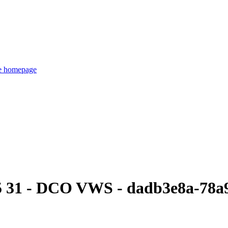
de homepage
5 31 - DCO VWS - dadb3e8a-78a