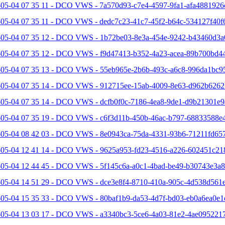
-05-04 07 35 11 - DCO VWS - 7a570d93-c7e4-4597-9fa1-afa4881926
-05-04 07 35 11 - DCO VWS - dedc7c23-41c7-45f2-b64c-534127f40f6
-05-04 07 35 12 - DCO VWS - 1b72be03-8e3a-454e-9242-b43460d3a
-05-04 07 35 12 - DCO VWS - f9d47413-b352-4a23-acea-89b700bd44
-05-04 07 35 13 - DCO VWS - 55eb965e-2b6b-493c-a6c8-996da1bc95
-05-04 07 35 14 - DCO VWS - 912715ee-15ab-4009-8e63-d962b6262
-05-04 07 35 14 - DCO VWS - dcfb0f0c-7186-4ea8-9de1-d9b21301e9
-05-04 07 35 19 - DCO VWS - c6f3d11b-450b-46ac-b797-68833588e4
-05-04 08 42 03 - DCO VWS - 8e0943ca-75da-4331-93b6-71211fd657
-05-04 12 41 14 - DCO VWS - 9625a953-fd23-4516-a226-602451c21
-05-04 12 44 45 - DCO VWS - 5f145c6a-a0c1-4bad-be49-b30743e3a8
-05-04 14 51 29 - DCO VWS - dce3e8f4-8710-410a-905c-4d538d561e
-05-04 15 35 33 - DCO VWS - 80baf1b9-da53-4d7f-bd03-eb0a6ea0e1e
-05-04 13 03 17 - DCO VWS - a3340bc3-5ce6-4a03-81e2-4ae0952217