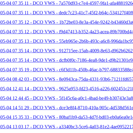
-05-04 07 35 11 - DCO VWS - 7a570d93-c7e4-4597-9fa1-afa4881926
-05-04 07 35 11 - DCO VWS - dedc7c23-41c7-45f2-b64c-534127f40f6
-05-04 07 35 12 - DCO VWS - 1b72be03-8e3a-454e-9242-b43460d3a
-05-04 07 35 12 - DCO VWS - f9d47413-b352-4a23-acea-89b700bd44
-05-04 07 35 13 - DCO VWS - 55eb965e-2b6b-493c-a6c8-996da1bc95
-05-04 07 35 14 - DCO VWS - 912715ee-15ab-4009-8e63-d962b6262
-05-04 07 35 14 - DCO VWS - dcfb0f0c-7186-4ea8-9de1-d9b21301e9
-05-04 07 35 19 - DCO VWS - c6f3d11b-450b-46ac-b797-68833588e4
-05-04 08 42 03 - DCO VWS - 8e0943ca-75da-4331-93b6-71211fd657
-05-04 12 41 14 - DCO VWS - 9625a953-fd23-4516-a226-602451c21
-05-04 12 44 45 - DCO VWS - 5f145c6a-a0c1-4bad-be49-b30743e3a8
-05-04 14 51 29 - DCO VWS - dce3e8f4-8710-410a-905c-4d538d561e
-05-04 15 35 33 - DCO VWS - 80baf1b9-da53-4d7f-bd03-eb0a6ea0e1e
-05-04 13 03 17 - DCO VWS - a3340bc3-5ce6-4a03-81e2-4ae0952217