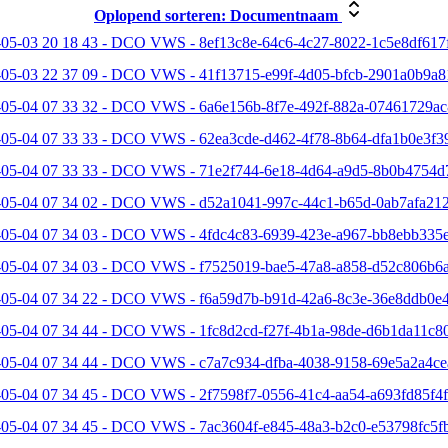
Oplopend sorteren:
Documentnaam
05-03 20 18 43 - DCO VWS - 8ef13c8e-64c6-4c27-8022-1c5e8df617f
-05-03 22 37 09 - DCO VWS - 41f13715-e99f-4d05-bfcb-2901a0b9a8
-05-04 07 33 32 - DCO VWS - 6a6e156b-8f7e-492f-882a-07461729ac
-05-04 07 33 33 - DCO VWS - 62ea3cde-d462-4f78-8b64-dfa1b0e3f39
-05-04 07 33 33 - DCO VWS - 71e2f744-6e18-4d64-a9d5-8b0b4754d
-05-04 07 34 02 - DCO VWS - d52a1041-997c-44c1-b65d-0ab7afa212
-05-04 07 34 03 - DCO VWS - 4fdc4c83-6939-423e-a967-bb8ebb335e
-05-04 07 34 03 - DCO VWS - f7525019-bae5-47a8-a858-d52c806b6a
-05-04 07 34 22 - DCO VWS - f6a59d7b-b91d-42a6-8c3e-36e8ddb0e4
05-04 07 34 44 - DCO VWS - 1fc8d2cd-f27f-4b1a-98de-d6b1da11c80
-05-04 07 34 44 - DCO VWS - c7a7c934-dfba-4038-9158-69e5a2a4ce
05-04 07 34 45 - DCO VWS - 2f7598f7-0556-41c4-aa54-a693fd85f4f
-05-04 07 34 45 - DCO VWS - 7ac3604f-e845-48a3-b2c0-e53798fc5fb