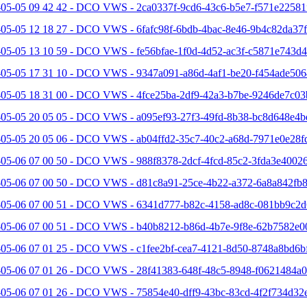
-05-05 09 42 42 - DCO VWS - 2ca0337f-9cd6-43c6-b5e7-f571e22581f
05-05 12 18 27 - DCO VWS - 6fafc98f-6bdb-4bac-8e46-9b4c82da37f
05-05 13 10 59 - DCO VWS - fe56bfae-1f0d-4d52-ac3f-c5871e743d4
-05-05 17 31 10 - DCO VWS - 9347a091-a86d-4af1-be20-f454ade506
-05-05 18 31 00 - DCO VWS - 4fce25ba-2df9-42a3-b7be-9246de7c03
-05-05 20 05 05 - DCO VWS - a095ef93-27f3-49fd-8b38-bc8d648e4b
-05-05 20 05 06 - DCO VWS - ab04ffd2-35c7-40c2-a68d-7971e0e28fd
05-06 07 00 50 - DCO VWS - 988f8378-2dcf-4fcd-85c2-3fda3e40026
-05-06 07 00 50 - DCO VWS - d81c8a91-25ce-4b22-a372-6a8a842fb8
-05-06 07 00 51 - DCO VWS - 6341d777-b82c-4158-ad8c-081bb9c2d6
-05-06 07 00 51 - DCO VWS - b40b8212-b86d-4b7e-9f8e-62b7582e0
-05-06 07 01 25 - DCO VWS - c1fee2bf-cea7-4121-8d50-8748a8bd6bf
-05-06 07 01 26 - DCO VWS - 28f41383-648f-48c5-8948-f0621484a0
-05-06 07 01 26 - DCO VWS - 75854e40-dff9-43bc-83cd-4f2f734d32e