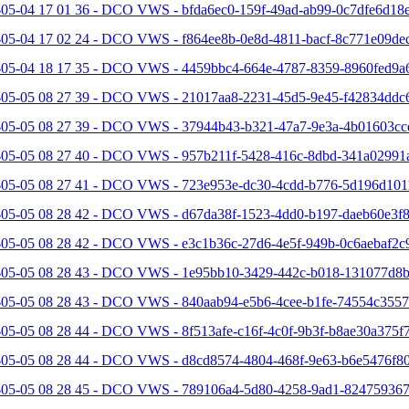
05-04 17 01 36 - DCO VWS - bfda6ec0-159f-49ad-ab99-0c7dfe6d18e
-05-04 17 02 24 - DCO VWS - f864ee8b-0e8d-4811-bacf-8c771e09dec
-05-04 18 17 35 - DCO VWS - 4459bbc4-664e-4787-8359-8960fed9a6
-05-05 08 27 39 - DCO VWS - 21017aa8-2231-45d5-9e45-f42834ddc6
-05-05 08 27 39 - DCO VWS - 37944b43-b321-47a7-9e3a-4b01603cc
-05-05 08 27 40 - DCO VWS - 957b211f-5428-416c-8dbd-341a02991a
-05-05 08 27 41 - DCO VWS - 723e953e-dc30-4cdd-b776-5d196d101
-05-05 08 28 42 - DCO VWS - d67da38f-1523-4dd0-b197-daeb60e3f8
-05-05 08 28 42 - DCO VWS - e3c1b36c-27d6-4e5f-949b-0c6aebaf2c9
-05-05 08 28 43 - DCO VWS - 1e95bb10-3429-442c-b018-131077d8b
-05-05 08 28 43 - DCO VWS - 840aab94-e5b6-4cee-b1fe-74554c3557
05-05 08 28 44 - DCO VWS - 8f513afe-c16f-4c0f-9b3f-b8ae30a375f7
-05-05 08 28 44 - DCO VWS - d8cd8574-4804-468f-9e63-b6e5476f80
-05-05 08 28 45 - DCO VWS - 789106a4-5d80-4258-9ad1-824759367