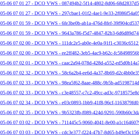
-05-06 07 01 27 - DCO VWS - 087494b2-5f14-4802-8d06-68d2837d5
-05-06 07 01 27 - DCO VWS - 297cbae1-01f2-4ae1-9e33-2f086f54a05
05-06 07 01 59 - DCO VWS - 6fe3be0b-ab1a-476d-8fef-39f904cd537
-05-06 07 01 59 - DCO VWS - 9643a786-f5d7-4847-82b3-6d6d89d74
-05-06 07 02 00 - DCO VWS - 111dc2e5-ab0e-4e0a-91f1-c3036c6512
-05-06 07 02 00 - DCO VWS - ee2ff482-3eb5-4ac9-b62c-fc58498956b
-05-06 07 02 01 - DCO VWS - caac2a94-078d-428d-a552-ed5d0b14a7
-05-06 07 02 32 - DCO VWS - 58c6a2b4-ee6d-4a37-8b69-d2c4bb0e35
-05-06 07 02 33 - DCO VWS - 98ea5f62-8aae-488c-9b5b-ad5198714d
-05-06 07 02 33 - DCO VWS - c3e48557-c7c2-49cc-ad3c-9718575e8d
-05-06 07 02 34 - DCO VWS - e03c0893-1bb9-41f8-96cf-1163879fd0
-05-06 07 02 35 - DCO VWS - 9b5323fb-f089-424d-9291-590b60c3da
-05-06 07 03 02 - DCO VWS - 711445c5-9060-4041-8e00-a1c164607
-05-06 07 03 03 - DCO VWS - cdc3e377-f224-47b7-8d65-b49ef3c156