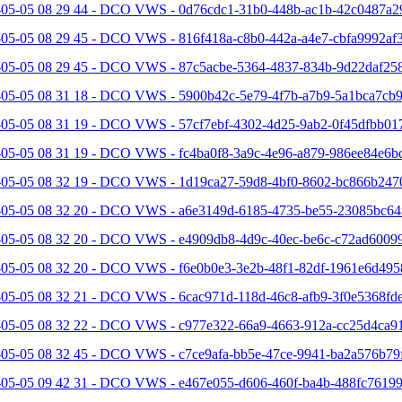
-05-05 08 29 44 - DCO VWS - 0d76cdc1-31b0-448b-ac1b-42c0487a2
05-05 08 29 45 - DCO VWS - 816f418a-c8b0-442a-a4e7-cbfa9992af3
-05-05 08 29 45 - DCO VWS - 87c5acbe-5364-4837-834b-9d22daf258
-05-05 08 31 18 - DCO VWS - 5900b42c-5e79-4f7b-a7b9-5a1bca7cb9
-05-05 08 31 19 - DCO VWS - 57cf7ebf-4302-4d25-9ab2-0f45dfbb017
-05-05 08 31 19 - DCO VWS - fc4ba0f8-3a9c-4e96-a879-986ee84e6bd
-05-05 08 32 19 - DCO VWS - 1d19ca27-59d8-4bf0-8602-bc866b2470
-05-05 08 32 20 - DCO VWS - a6e3149d-6185-4735-be55-23085bc64f
-05-05 08 32 20 - DCO VWS - e4909db8-4d9c-40ec-be6c-c72ad60099
-05-05 08 32 20 - DCO VWS - f6e0b0e3-3e2b-48f1-82df-1961e6d495
05-05 08 32 21 - DCO VWS - 6cac971d-118d-46c8-afb9-3f0e5368fde
-05-05 08 32 22 - DCO VWS - c977e322-66a9-4663-912a-cc25d4ca91
-05-05 08 32 45 - DCO VWS - c7ce9afa-bb5e-47ce-9941-ba2a576b79f
-05-05 09 42 31 - DCO VWS - e467e055-d606-460f-ba4b-488fc76199