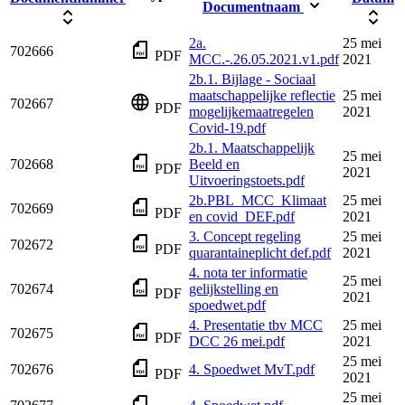
Documentnaam
2a.
25 mei
702666
PDF
MCC.-.26.05.2021.v1.pdf
2021
2b.1. Bijlage - Sociaal
maatschappelijke reflectie
25 mei
702667
PDF
mogelijkemaatregelen
2021
Covid-19.pdf
2b.1. Maatschappelijk
25 mei
702668
Beeld en
PDF
2021
Uitvoeringstoets.pdf
2b.PBL_MCC_Klimaat
25 mei
702669
PDF
en covid_DEF.pdf
2021
3. Concept regeling
25 mei
702672
PDF
quarantaineplicht def.pdf
2021
4. nota ter informatie
25 mei
702674
gelijkstelling en
PDF
2021
spoedwet.pdf
4. Presentatie tbv MCC
25 mei
702675
PDF
DCC 26 mei.pdf
2021
25 mei
702676
4. Spoedwet MvT.pdf
PDF
2021
25 mei