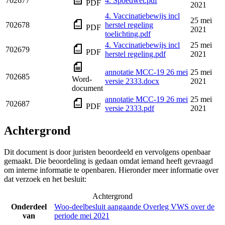
702677
4. Spoedwet.pdf
PDF
2021
4. Vaccinatiebewijs incl
25 mei
702678
herstel regeling
PDF
2021
toelichting.pdf
4. Vaccinatiebewijs incl
25 mei
702679
PDF
herstel regeling.pdf
2021
annotatie MCC-19 26 mei
25 mei
702685
Word-
versie 2333.docx
2021
document
annotatie MCC-19 26 mei
25 mei
702687
PDF
versie 2333.pdf
2021
Achtergrond
Dit document is door juristen beoordeeld en vervolgens openbaar
gemaakt. Die beoordeling is gedaan omdat iemand heeft gevraagd
om interne informatie te openbaren. Hieronder meer informatie over
dat verzoek en het besluit:
Achtergrond
Onderdeel
Woo-deelbesluit aangaande Overleg VWS over de
van
periode mei 2021