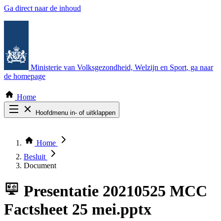
Ga direct naar de inhoud
Ministerie van Volksgezondheid, Welzijn en Sport
, ga naar
de homepage
Home
Hoofdmenu in- of uitklappen
Zoek door alle publicaties
Thema COVID-19
Home
Bekijk per bestuursorgaan
Besluit
Document
Presentatie
20210525 MCC
Factsheet 25 mei.pptx