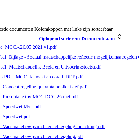
eerde documenten
Kolomkoppen met links zijn sorteerbaar
Oplopend sorteren:
Documentnaam
a. MCC.-.26.05.2021.v1.pdf
b.1. Bijlage - Sociaal maatschappelijke reflectie mogelijkemaatregelen
b.1. Maatschappelijk Beeld en Uitvoeringstoets.pdf
2b.PBL_MCC_Klimaat en covid_DEF.pdf
. Concept regeling quarantaineplicht def.pdf
. Presentatie tbv MCC DCC 26 mei.pdf
4. Spoedwet MvT.pdf
. Spoedwet.pdf
. Vaccinatiebewijs incl herstel regeling toelichting.pdf
. Vaccinatiebewijs incl herstel regeling.pdf