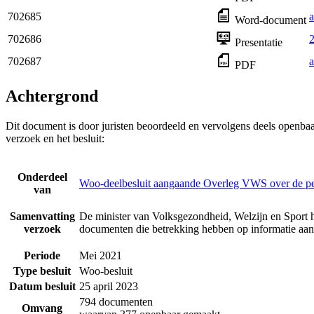
702685
a
Word-document
702686
Presentatie
702687
a
PDF
Achtergrond
Dit document is door juristen beoordeeld en vervolgens deels openba
verzoek en het besluit:
Onderdeel
Woo-deelbesluit aangaande Overleg VWS over de p
van
Samenvatting
De minister van Volksgezondheid, Welzijn en Sport h
verzoek
documenten die betrekking hebben op informatie a
Periode
Mei 2021
Type besluit
Woo-besluit
Datum besluit
25 april 2023
794 documenten
Omvang