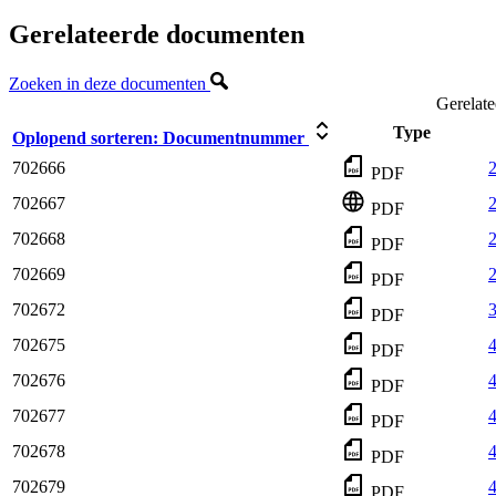
Gerelateerde documenten
Zoeken in deze documenten
Gerelat
Type
Oplopend sorteren:
Documentnummer
702666
2
PDF
702667
2
PDF
702668
2
PDF
702669
PDF
702672
3
PDF
702675
4
PDF
702676
PDF
702677
4
PDF
702678
4
PDF
702679
4
PDF