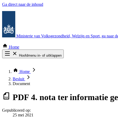
Ga direct naar de inhoud
Ministerie van Volksgezondheid, Welzijn en Sport
, ga naar 
Home
Hoofdmenu in- of uitklappen
Zoek door alle publicaties
Thema COVID-19
Home
Bekijk per bestuursorgaan
Besluit
Document
PDF
4. nota ter informatie g
Gepubliceerd op:
25 mei 2021