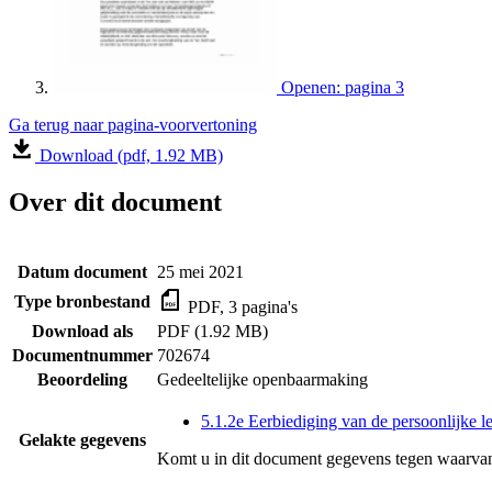
Openen: pagina 3
Ga terug naar pagina-voorvertoning
Download (pdf, 1.92 MB)
Over dit document
Datum document
25 mei 2021
Type bronbestand
PDF, 3 pagina's
Download als
PDF (1.92 MB)
Documentnummer
702674
Beoordeling
Gedeeltelijke openbaarmaking
5.1.2e Eerbiediging van de persoonlijke l
Gelakte gegevens
Komt u in dit document gegevens tegen waarvan