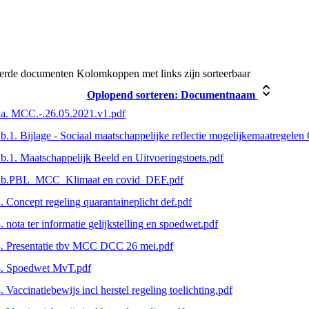
eerde documenten
Kolomkoppen met links zijn sorteerbaar
Oplopend sorteren:
Documentnaam
a. MCC.-.26.05.2021.v1.pdf
b.1. Bijlage - Sociaal maatschappelijke reflectie mogelijkemaatregelen
b.1. Maatschappelijk Beeld en Uitvoeringstoets.pdf
2b.PBL_MCC_Klimaat en covid_DEF.pdf
. Concept regeling quarantaineplicht def.pdf
. nota ter informatie gelijkstelling en spoedwet.pdf
. Presentatie tbv MCC DCC 26 mei.pdf
4. Spoedwet MvT.pdf
. Vaccinatiebewijs incl herstel regeling toelichting.pdf