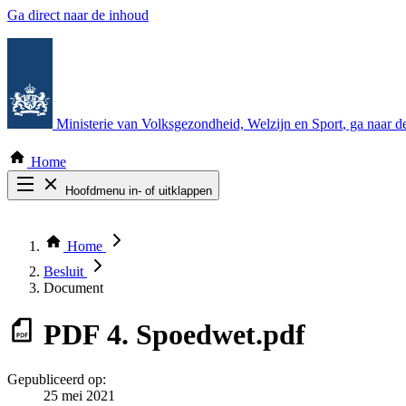
Ga direct naar de inhoud
Ministerie van Volksgezondheid, Welzijn en Sport
, ga naar 
Home
Hoofdmenu in- of uitklappen
Zoek door alle publicaties
Thema COVID-19
Home
Bekijk per bestuursorgaan
Besluit
Document
PDF
4. Spoedwet.pdf
Gepubliceerd op:
25 mei 2021