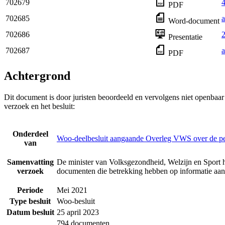
702679
4
PDF
702685
a
Word-document
702686
Presentatie
702687
a
PDF
Achtergrond
Dit document is door juristen beoordeeld en vervolgens niet openbaa
verzoek en het besluit:
Onderdeel
Woo-deelbesluit aangaande Overleg VWS over de p
van
Samenvatting
De minister van Volksgezondheid, Welzijn en Sport h
verzoek
documenten die betrekking hebben op informatie a
Periode
Mei 2021
Type besluit
Woo-besluit
Datum besluit
25 april 2023
794 documenten