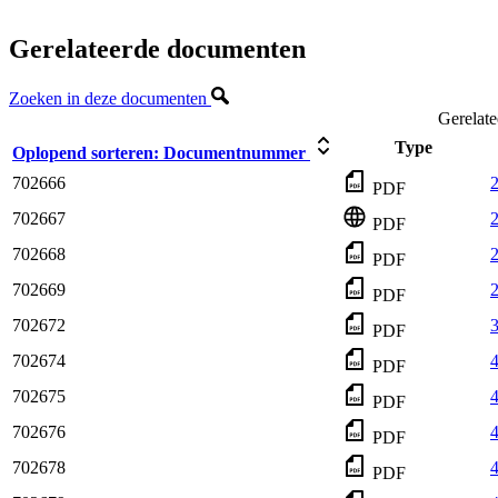
Gerelateerde documenten
Zoeken in deze documenten
Gerelat
Type
Oplopend sorteren:
Documentnummer
702666
2
PDF
702667
2
PDF
702668
2
PDF
702669
PDF
702672
3
PDF
702674
4
PDF
702675
4
PDF
702676
PDF
702678
4
PDF