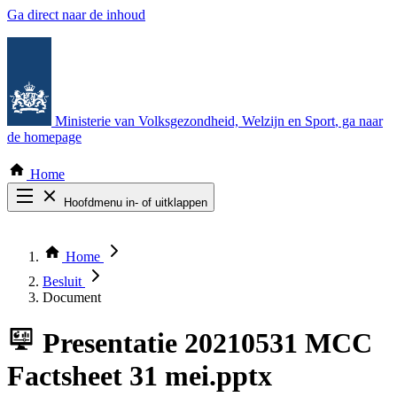
Ga direct naar de inhoud
Ministerie van Volksgezondheid, Welzijn en Sport
, ga naar
de homepage
Home
Hoofdmenu in- of uitklappen
Zoek door alle publicaties
Thema COVID-19
Home
Bekijk per bestuursorgaan
Besluit
Document
Presentatie
20210531 MCC
Factsheet 31 mei.pptx