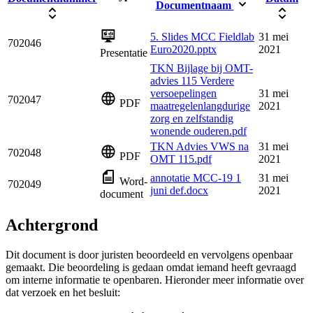
Documentnaam
5. Slides MCC Fieldlab
31 mei
702046
Euro2020.pptx
2021
Presentatie
TKN Bijlage bij OMT-
advies 115 Verdere
versoepelingen
31 mei
702047
PDF
maatregelenlangdurige
2021
zorg en zelfstandig
wonende ouderen.pdf
TKN Advies VWS na
31 mei
702048
PDF
OMT 115.pdf
2021
annotatie MCC-19 1
31 mei
Word-
702049
juni def.docx
2021
document
Achtergrond
Dit document is door juristen beoordeeld en vervolgens openbaar
gemaakt. Die beoordeling is gedaan omdat iemand heeft gevraagd
om interne informatie te openbaren. Hieronder meer informatie over
dat verzoek en het besluit: