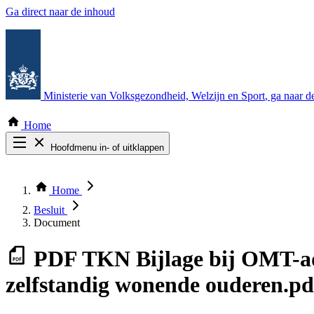
Ga direct naar de inhoud
Ministerie van Volksgezondheid, Welzijn en Sport
, ga naar 
Home
Hoofdmenu in- of uitklappen
Zoek door alle publicaties
Thema COVID-19
Home
Bekijk per bestuursorgaan
Besluit
Document
PDF
TKN Bijlage bij OMT-ad
zelfstandig wonende ouderen.pd