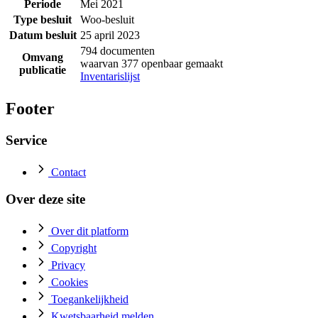
Periode
Mei 2021
Type besluit
Woo-besluit
Datum besluit
25 april 2023
794 documenten
Omvang
waarvan 377 openbaar gemaakt
publicatie
Inventarislijst
Footer
Service
Contact
Over deze site
Over dit platform
Copyright
Privacy
Cookies
Toegankelijkheid
Kwetsbaarheid melden