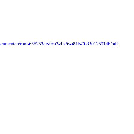
/documenten/ronl-655253de-9ca2-4b26-a81b-70830125914b/pdf