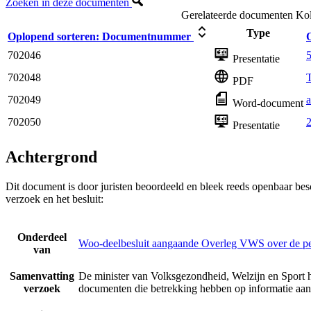
Zoeken in deze documenten
Gerelateerde documenten
Kol
Type
Oplopend sorteren:
Documentnummer
702046
5
Presentatie
702048
PDF
702049
a
Word-document
702050
Presentatie
Achtergrond
Dit document is door juristen beoordeeld en bleek reeds openbaar be
verzoek en het besluit:
Onderdeel
Woo-deelbesluit aangaande Overleg VWS over de p
van
Samenvatting
De minister van Volksgezondheid, Welzijn en Sport h
verzoek
documenten die betrekking hebben op informatie a