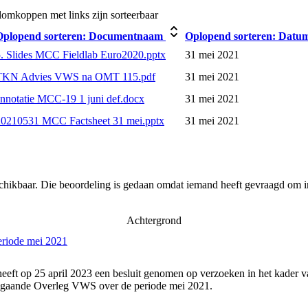
omkoppen met links zijn sorteerbaar
Oplopend sorteren:
Documentnaam
Oplopend sorteren:
Datu
. Slides MCC Fieldlab Euro2020.pptx
31 mei 2021
TKN Advies VWS na OMT 115.pdf
31 mei 2021
nnotatie MCC-19 1 juni def.docx
31 mei 2021
20210531 MCC Factsheet 31 mei.pptx
31 mei 2021
schikbaar. Die beoordeling is gedaan omdat iemand heeft gevraagd om in
Achtergrond
eriode mei 2021
eeft op 25 april 2023 een besluit genomen op verzoeken in het kader v
angaande Overleg VWS over de periode mei 2021.