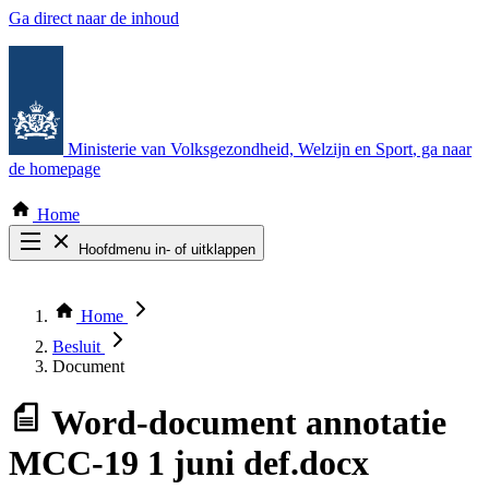
Ga direct naar de inhoud
Ministerie van Volksgezondheid, Welzijn en Sport
, ga naar
de homepage
Home
Hoofdmenu in- of uitklappen
Zoek door alle publicaties
Thema COVID-19
Home
Bekijk per bestuursorgaan
Besluit
Document
Word-document
annotatie
MCC-19 1 juni def.docx