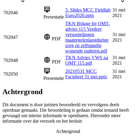
5. Slides MCC Fieldlab
31 mei
702046
Euro2020.pptx
2021
Presentatie
TKN Bijlage bij OMT-
advies 115 Verdere
versoepelingen
31 mei
702047
PDF
maatregelenlangdurige
2021
zorg en zelfstandig
wonende ouderen.pdf
TKN Advies VWS na
31 mei
702048
PDF
OMT 115.pdf
2021
20210531 MCC
31 mei
702050
Factsheet 31 mei.pptx
2021
Presentatie
Achtergrond
Dit document is door juristen beoordeeld en vervolgens deels
openbaar gemaakt. Die beoordeling is gedaan omdat iemand heeft
gevraagd om interne informatie te openbaren. Hieronder meer
informatie over dat verzoek en het besluit:
Achtergrond