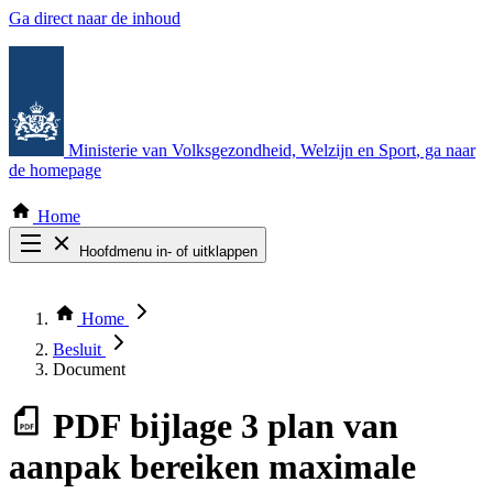
Ga direct naar de inhoud
Ministerie van Volksgezondheid, Welzijn en Sport
, ga naar
de homepage
Home
Hoofdmenu in- of uitklappen
Zoek door alle publicaties
Thema COVID-19
Home
Bekijk per bestuursorgaan
Besluit
Document
PDF
bijlage 3 plan van
aanpak bereiken maximale