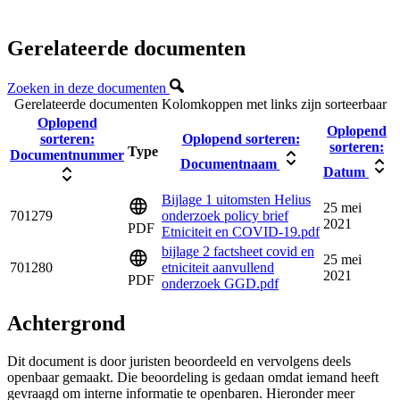
Gerelateerde documenten
Zoeken in deze documenten
Gerelateerde documenten
Kolomkoppen met links zijn sorteerbaar
Oplopend
Oplopend
sorteren:
Oplopend sorteren:
sorteren:
Type
Documentnummer
Documentnaam
Datum
Bijlage 1 uitomsten Helius
25 mei
701279
onderzoek policy brief
2021
PDF
Etniciteit en COVID-19.pdf
bijlage 2 factsheet covid en
25 mei
701280
etniciteit aanvullend
2021
PDF
onderzoek GGD.pdf
Achtergrond
Dit document is door juristen beoordeeld en vervolgens deels
openbaar gemaakt. Die beoordeling is gedaan omdat iemand heeft
gevraagd om interne informatie te openbaren. Hieronder meer