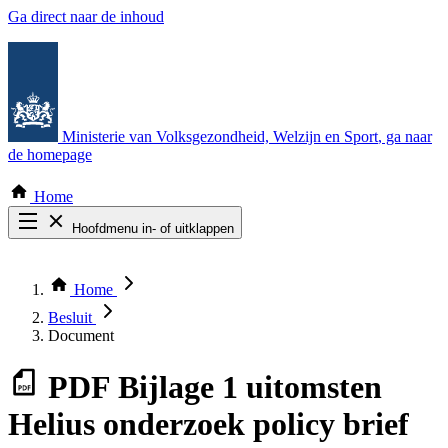
Ga direct naar de inhoud
Ministerie van Volksgezondheid, Welzijn en Sport
, ga naar
de homepage
Home
Hoofdmenu in- of uitklappen
Zoek door alle publicaties
Thema COVID-19
Home
Bekijk per bestuursorgaan
Besluit
Document
PDF
Bijlage 1 uitomsten
Helius onderzoek policy brief