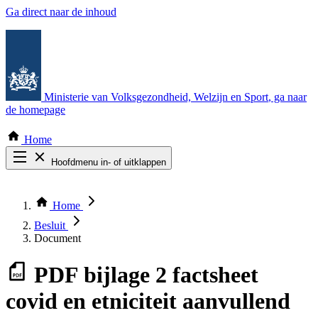
Ga direct naar de inhoud
Ministerie van Volksgezondheid, Welzijn en Sport
, ga naar
de homepage
Home
Hoofdmenu in- of uitklappen
Zoek door alle publicaties
Thema COVID-19
Home
Bekijk per bestuursorgaan
Besluit
Document
PDF
bijlage 2 factsheet
covid en etniciteit aanvullend