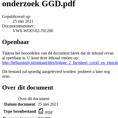
onderzoek GGD.pdf
Gepubliceerd op:
25 mei 2021
Documentnummer:
VWS-WOO-02-701280
Openbaar
Tijdens het beoordelen van dit document bleek dat de inhoud ervan
al openbaar is. U kunt deze inhoud vinden op:
http://heliusstudy.nl/upload/files/bijlage_2_factsheet_covid_en_etni
Dit bestand zal spoedig aangeleverd worden: probeert u later nog
eens.
Over dit document
Over dit document
Datum document
25 mei 2021
Type bronbestand
PDF