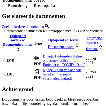
Documentnummer
701280
Beoordeling
Reeds openbaar
Gerelateerde documenten
Zoeken in deze documenten
Gerelateerde documenten
Kolomkoppen met links zijn sorteerbaar
Oplopend
Oplopend
sorteren:
Oplopend sorteren:
sorteren:
Type
Documentnummer
Documentnaam
Datum
Bijlage 1 uitomsten Helius
25 mei
701279
onderzoek policy brief
2021
PDF
Etniciteit en COVID-19.pdf
bijlage 3 plan van aanpak
25 mei
701281
bereiken maximale
2021
PDF
vaccinatiegraad.pdf
Achtergrond
Dit document is door juristen beoordeeld en bleek reeds openbaar
beschikbaar. Die beoordeling is gedaan omdat iemand heeft