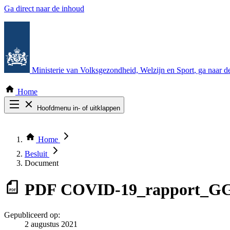
Ga direct naar de inhoud
Ministerie van Volksgezondheid, Welzijn en Sport
, ga naar 
Home
Hoofdmenu in- of uitklappen
Zoek door alle publicaties
Thema COVID-19
Home
Bekijk per bestuursorgaan
Besluit
Document
PDF
COVID-19_rapport_GG
Gepubliceerd op:
2 augustus 2021