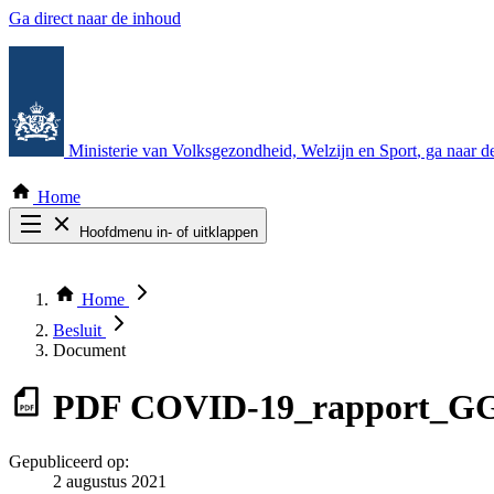
Ga direct naar de inhoud
Ministerie van Volksgezondheid, Welzijn en Sport
, ga naar 
Home
Hoofdmenu in- of uitklappen
Zoek door alle publicaties
Thema COVID-19
Home
Bekijk per bestuursorgaan
Besluit
Document
PDF
COVID-19_rapport_GG
Gepubliceerd op:
2 augustus 2021