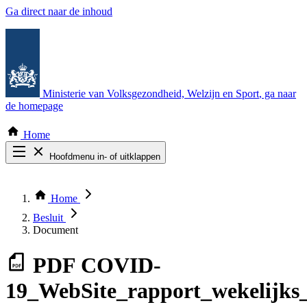
Ga direct naar de inhoud
Ministerie van Volksgezondheid, Welzijn en Sport
, ga naar
de homepage
Home
Hoofdmenu in- of uitklappen
Zoek door alle publicaties
Thema COVID-19
Home
Bekijk per bestuursorgaan
Besluit
Document
PDF
COVID-
19_WebSite_rapport_wekelijks