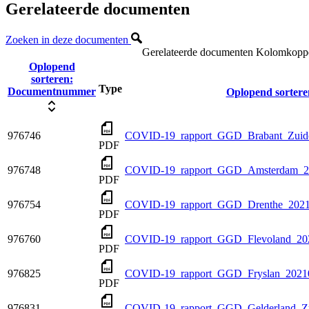
Gerelateerde documenten
Zoeken in deze documenten
Gerelateerde documenten
Kolomkoppen
Oplopend
sorteren:
Type
Documentnummer
Oplopend sortere
976746
COVID-19_rapport_GGD_Brabant_Zuido
PDF
976748
COVID-19_rapport_GGD_Amsterdam_20
PDF
976754
COVID-19_rapport_GGD_Drenthe_2021
PDF
976760
COVID-19_rapport_GGD_Flevoland_20
PDF
976825
COVID-19_rapport_GGD_Fryslan_2021
PDF
976831
COVID-19_rapport_GGD_Gelderland_Zu