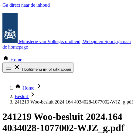
Ga direct naar de inhoud
Ministerie van Volksgezondheid, Welzijn en Sport
, ga naar
de homepage
Home
Hoofdmenu in- of uitklappen
Zoek door alle publicaties
Thema COVID-19
Home
Bekijk per bestuursorgaan
Besluit
241219 Woo-besluit 2024.164 4034028-1077002-WJZ_g.pdf
241219 Woo-besluit 2024.164
4034028-1077002-WJZ_g.pdf