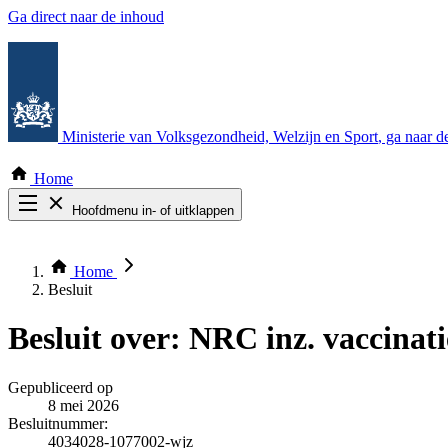
Ga direct naar de inhoud
Ministerie van Volksgezondheid, Welzijn en Sport
, ga naar 
Home
Hoofdmenu in- of uitklappen
Zoek door alle publicaties
Thema COVID-19
Home
Bekijk per bestuursorgaan
Besluit
Besluit over:
NRC inz. vaccinati
Gepubliceerd op
8 mei 2026
Besluitnummer:
4034028-1077002-wjz