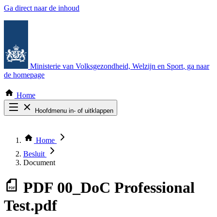
Ga direct naar de inhoud
Ministerie van Volksgezondheid, Welzijn en Sport
, ga naar
de homepage
Home
Hoofdmenu in- of uitklappen
Zoek door alle publicaties
Thema COVID-19
Home
Bekijk per bestuursorgaan
Besluit
Document
PDF
00_DoC Professional
Test.pdf