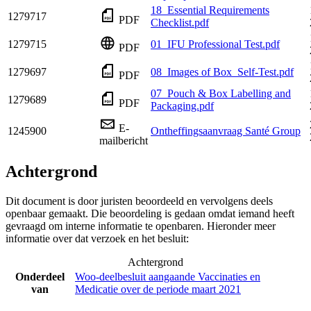
18_Essential Requirements
1279717
PDF
Checklist.pdf
1279715
01_IFU Professional Test.pdf
PDF
1279697
08_Images of Box_Self-Test.pdf
PDF
07_Pouch & Box Labelling and
1279689
PDF
Packaging.pdf
E-
1245900
Ontheffingsaanvraag Santé Group
mailbericht
Achtergrond
Dit document is door juristen beoordeeld en vervolgens deels
openbaar gemaakt. Die beoordeling is gedaan omdat iemand heeft
gevraagd om interne informatie te openbaren. Hieronder meer
informatie over dat verzoek en het besluit:
Achtergrond
Onderdeel
Woo-deelbesluit aangaande Vaccinaties en
van
Medicatie over de periode maart 2021