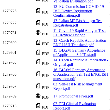
PDF
Validation Evaluation.pdf
12_EU Commission COVID-19
1279725
IVD Device Registration
PDF
Confirmation.pdf
13_Italian MP Bio Antigen Test
1279727
PDF
Registration.pdf
11_Covid-19 Rapid Antigen Tests
1279731
PDF
EU Review List.pdf
13_Czech Republic Authorization
1279699
PDF
ENGLISH Translated.pdf
15_BfArM Germany Acceptance
1279701
PDF
of Application Self Test.pdf
14_Czech Republic Authorization -
1279703
PDF
Original .pdf
16_BfArM Germany Acceptance
1279705
of Application Self Test ENGLISH
PDF
translation.pdf
03_Self-Test Risk Management
1279707
PDF
Report.pdf
1279709
17_Promotional Flyer.pdf
PDF
02_PEI Clinical Evaluation
1279713
PDF
Report.pdf