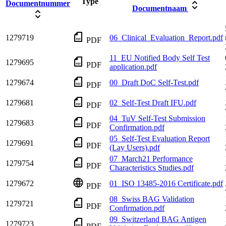
Type
Documentnummer
Documentnaam
1279719
06_Clinical_Evaluation_Report.pdf
PDF
11_EU Notified Body Self Test
1279695
PDF
application.pdf
1279674
00_Draft DoC Self-Test.pdf
PDF
1279681
02_Self-Test Draft IFU.pdf
PDF
04_TuV Self-Test Submission
1279683
PDF
Confirmation.pdf
05_Self-Test Evaluation Report
1279691
PDF
(Lay Users).pdf
07_March21 Performance
1279754
PDF
Characteristics Studies.pdf
1279672
01_ISO 13485-2016 Certificate.pdf
PDF
08_Swiss BAG Validation
1279721
PDF
Confirmation.pdf
09_Switzerland BAG Antigen
1279723