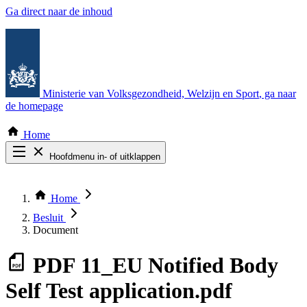
Ga direct naar de inhoud
Ministerie van Volksgezondheid, Welzijn en Sport
, ga naar
de homepage
Home
Hoofdmenu in- of uitklappen
Zoek door alle publicaties
Thema COVID-19
Home
Bekijk per bestuursorgaan
Besluit
Document
PDF
11_EU Notified Body
Self Test application.pdf