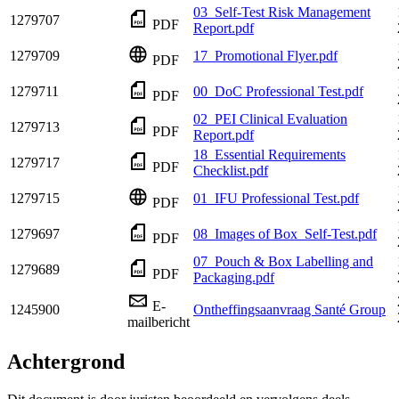
03_Self-Test Risk Management
1279707
PDF
Report.pdf
1279709
17_Promotional Flyer.pdf
PDF
1279711
00_DoC Professional Test.pdf
PDF
02_PEI Clinical Evaluation
1279713
PDF
Report.pdf
18_Essential Requirements
1279717
PDF
Checklist.pdf
1279715
01_IFU Professional Test.pdf
PDF
1279697
08_Images of Box_Self-Test.pdf
PDF
07_Pouch & Box Labelling and
1279689
PDF
Packaging.pdf
E-
1245900
Ontheffingsaanvraag Santé Group
mailbericht
Achtergrond