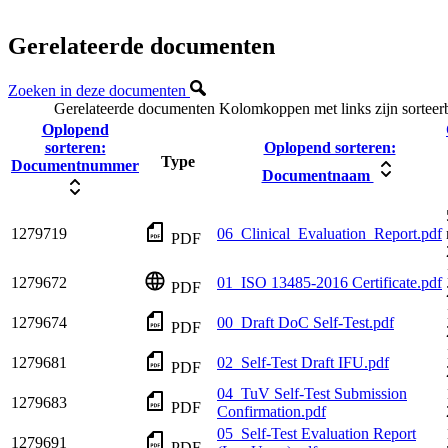
Gerelateerde documenten
Zoeken in deze documenten
Gerelateerde documenten
Kolomkoppen met links zijn sorteer
Oplopend
sorteren:
Oplopend sorteren:
Type
Documentnummer
Documentnaam
1279719
06_Clinical_Evaluation_Report.pdf
PDF
1279672
01_ISO 13485-2016 Certificate.pdf
PDF
1279674
00_Draft DoC Self-Test.pdf
PDF
1279681
02_Self-Test Draft IFU.pdf
PDF
04_TuV Self-Test Submission
1279683
PDF
Confirmation.pdf
05_Self-Test Evaluation Report
1279691
PDF