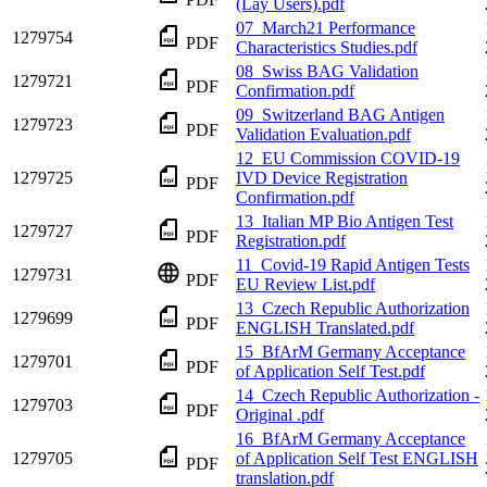
(Lay Users).pdf
07_March21 Performance
1279754
PDF
Characteristics Studies.pdf
08_Swiss BAG Validation
1279721
PDF
Confirmation.pdf
09_Switzerland BAG Antigen
1279723
PDF
Validation Evaluation.pdf
12_EU Commission COVID-19
1279725
IVD Device Registration
PDF
Confirmation.pdf
13_Italian MP Bio Antigen Test
1279727
PDF
Registration.pdf
11_Covid-19 Rapid Antigen Tests
1279731
PDF
EU Review List.pdf
13_Czech Republic Authorization
1279699
PDF
ENGLISH Translated.pdf
15_BfArM Germany Acceptance
1279701
PDF
of Application Self Test.pdf
14_Czech Republic Authorization -
1279703
PDF
Original .pdf
16_BfArM Germany Acceptance
1279705
of Application Self Test ENGLISH
PDF
translation.pdf