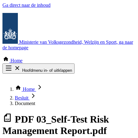
Ga direct naar de inhoud
Ministerie van Volksgezondheid, Welzijn en Sport
, ga naar
de homepage
Home
Hoofdmenu in- of uitklappen
Zoek door alle publicaties
Thema COVID-19
Home
Bekijk per bestuursorgaan
Besluit
Document
PDF
03_Self-Test Risk
Management Report.pdf