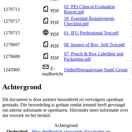
02_PEI Clinical Evaluation
1279713
PDF
Report.pdf
18_Essential Requirements
1279717
PDF
Checklist.pdf
1279715
01_IFU Professional Test.pdf
PDF
1279697
08_Images of Box_Self-Test.pdf
PDF
07_Pouch & Box Labelling and
1279689
PDF
Packaging.pdf
E-
1245900
Ontheffingsaanvraag Santé Group
mailbericht
Achtergrond
Dit document is door juristen beoordeeld en vervolgens openbaar
gemaakt. Die beoordeling is gedaan omdat iemand heeft gevraagd
om interne informatie te openbaren. Hieronder meer informatie over
dat verzoek en het besluit:
Achtergrond
Onderdeel
Woo-deelbesluit aangaande Vaccinaties en