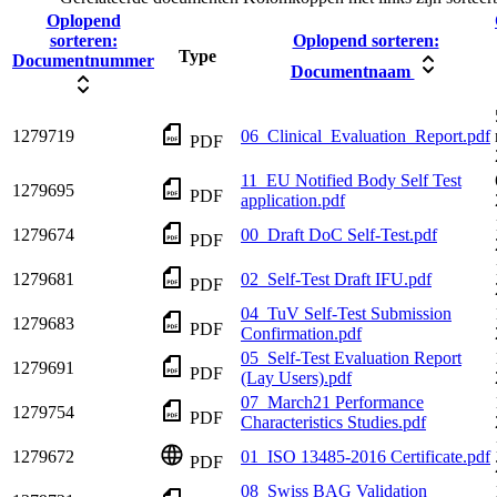
Oplopend
sorteren:
Oplopend sorteren:
Type
Documentnummer
Documentnaam
1279719
06_Clinical_Evaluation_Report.pdf
PDF
11_EU Notified Body Self Test
1279695
PDF
application.pdf
1279674
00_Draft DoC Self-Test.pdf
PDF
1279681
02_Self-Test Draft IFU.pdf
PDF
04_TuV Self-Test Submission
1279683
PDF
Confirmation.pdf
05_Self-Test Evaluation Report
1279691
PDF
(Lay Users).pdf
07_March21 Performance
1279754
PDF
Characteristics Studies.pdf
1279672
01_ISO 13485-2016 Certificate.pdf
PDF
08_Swiss BAG Validation