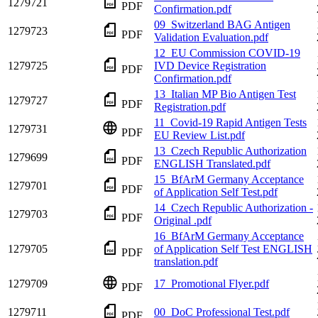
1279721
PDF
Confirmation.pdf
09_Switzerland BAG Antigen
1279723
PDF
Validation Evaluation.pdf
12_EU Commission COVID-19
1279725
IVD Device Registration
PDF
Confirmation.pdf
13_Italian MP Bio Antigen Test
1279727
PDF
Registration.pdf
11_Covid-19 Rapid Antigen Tests
1279731
PDF
EU Review List.pdf
13_Czech Republic Authorization
1279699
PDF
ENGLISH Translated.pdf
15_BfArM Germany Acceptance
1279701
PDF
of Application Self Test.pdf
14_Czech Republic Authorization -
1279703
PDF
Original .pdf
16_BfArM Germany Acceptance
1279705
of Application Self Test ENGLISH
PDF
translation.pdf
1279709
17_Promotional Flyer.pdf
PDF
1279711
00_DoC Professional Test.pdf
PDF