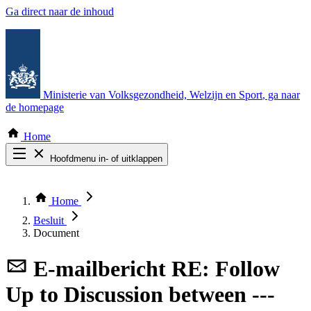
Ga direct naar de inhoud
Ministerie van Volksgezondheid, Welzijn en Sport
, ga naar
de homepage
Home
Hoofdmenu in- of uitklappen
Zoek door alle publicaties
Thema COVID-19
Home
Bekijk per bestuursorgaan
Besluit
Document
E-mailbericht
RE: Follow
Up to Discussion between ---