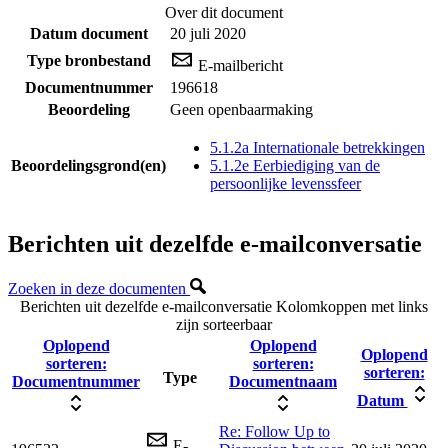
Over dit document
Datum document
20 juli 2020
Type bronbestand
E-mailbericht
Documentnummer
196618
Beoordeling
Geen openbaarmaking
5.1.2a Internationale betrekkingen
Beoordelingsgrond(en)
5.1.2e Eerbiediging van de
persoonlijke levenssfeer
Berichten uit dezelfde e-mailconversatie
Zoeken in deze documenten
Berichten uit dezelfde e-mailconversatie
Kolomkoppen met links
zijn sorteerbaar
Oplopend
Oplopend
Oplopend
sorteren:
sorteren:
sorteren:
Type
Documentnummer
Documentnaam
Datum
Re: Follow Up to
E-