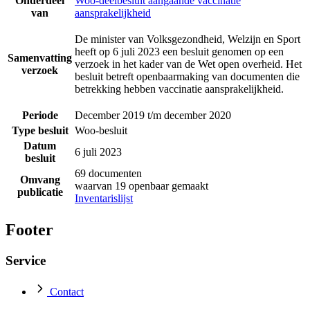
Onderdeel
Woo-deelbesluit aangaande vaccinatie
van
aansprakelijkheid
De minister van Volksgezondheid, Welzijn en Sport
heeft op 6 juli 2023 een besluit genomen op een
Samenvatting
verzoek in het kader van de Wet open overheid. Het
verzoek
besluit betreft openbaarmaking van documenten die
betrekking hebben vaccinatie aansprakelijkheid.
Periode
December 2019 t/m december 2020
Type besluit
Woo-besluit
Datum
6 juli 2023
besluit
69 documenten
Omvang
waarvan 19 openbaar gemaakt
publicatie
Inventarislijst
Footer
Service
Contact