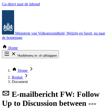
Ga direct naar de inhoud
Ministerie van Volksgezondheid, Welzijn en Sport
, ga naar
de homepage
Home
Hoofdmenu in- of uitklappen
Zoek door alle publicaties
Thema COVID-19
Home
Bekijk per bestuursorgaan
Besluit
Document
E-mailbericht
FW: Follow
Up to Discussion between ---