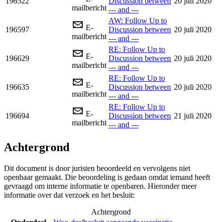
196522
Discussion between
20 juli 2020
mailbericht
--- and ---
AW: Follow Up to
E-
196597
Discussion between
20 juli 2020
mailbericht
--- and ---
RE: Follow Up to
E-
196629
Discussion between
20 juli 2020
mailbericht
--- and ---
RE: Follow Up to
E-
196635
Discussion between
20 juli 2020
mailbericht
--- and ---
RE: Follow Up to
E-
196694
Discussion between
21 juli 2020
mailbericht
--- and ---
Achtergrond
Dit document is door juristen beoordeeld en vervolgens niet
openbaar gemaakt. Die beoordeling is gedaan omdat iemand heeft
gevraagd om interne informatie te openbaren. Hieronder meer
informatie over dat verzoek en het besluit:
Achtergrond