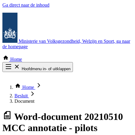
Ga direct naar de inhoud
Ministerie van Volksgezondheid, Welzijn en Sport
, ga naar
de homepage
Home
Hoofdmenu in- of uitklappen
Zoek door alle publicaties
Thema COVID-19
Home
Bekijk per bestuursorgaan
Besluit
Document
Word-document
20210510
MCC annotatie - pilots