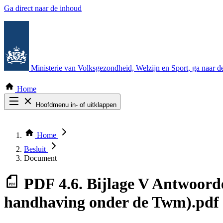
Ga direct naar de inhoud
Ministerie van Volksgezondheid, Welzijn en Sport
, ga naar 
Home
Hoofdmenu in- of uitklappen
Zoek door alle publicaties
Thema COVID-19
Home
Bekijk per bestuursorgaan
Besluit
Document
PDF
4.6. Bijlage V Antwoorde
handhaving onder de Twm).pdf