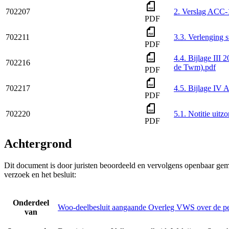
702207
2. Verslag ACC-
PDF
702211
3.3. Verlenging 
PDF
4.4. Bijlage III
702216
de Twm).pdf
PDF
702217
4.5. Bijlage IV 
PDF
702220
5.1. Notitie uit
PDF
Achtergrond
Dit document is door juristen beoordeeld en vervolgens openbaar gem
verzoek en het besluit:
Onderdeel
Woo-deelbesluit aangaande Overleg VWS over de p
van