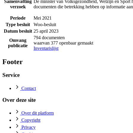
Samenvatting
De minister van Volksgezondheid, Welzijn en Sport h
verzoek
documenten die betrekking hebben op informatie a
Periode
Mei 2021
Type besluit
Woo-besluit
Datum besluit
25 april 2023
794 documenten
Omvang
waarvan 377 openbaar gemaakt
publicatie
Inventarislijst
Footer
Service
Contact
Over deze site
Over dit platform
Copyright
Privacy