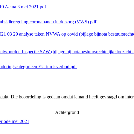
19 Actua 3 mei 2021.pdf
subsidieregeling coronabanen in de zorg (VWS).pdf
 2021 03 29 analyse taken NVWA op covid (bijlage bijnota bestuursrecht
Antwoorden Inspectie SZW (bijlage bij notabestuursrechtelijke toezich
zonderingscategorieen EU inreisverbod.pdf
aakt. Die beoordeling is gedaan omdat iemand heeft gevraagd om intern
Achtergrond
eriode mei 2021