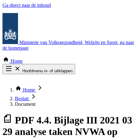
Ga direct naar de inhoud
Ministerie van Volksgezondheid, Welzijn en Sport
, ga naar
de homepage
Home
Hoofdmenu in- of uitklappen
Zoek door alle publicaties
Thema COVID-19
Home
Bekijk per bestuursorgaan
Besluit
Document
PDF
4.4. Bijlage III 2021 03
29 analyse taken NVWA op