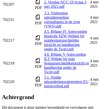
2. Verslag ACC-19 Actua 3
4 mei
702207
mei 2021.pdf
2021
PDF
3.3. Verlenging
subsidieregeling
4 mei
702211
coronabanen in de zorg
2021
PDF
(VWS).pdf
4.5. Bijlage IV Antwoorden
Inspectie SZW (bijlage bij
4 mei
702217
notabestuursrechtelijke
2021
PDF
toezicht en handhaving
onder de Twm).pdf
4.6. Bijlage V Antwoorden
ILT (bijlage bij nota
4 mei
702218
bestuursrechtelijketoezicht en
2021
PDF
handhaving onder de
Twm).pdf
5.1. Notitie
4 mei
702220
uitzonderingscategorieen EU
2021
PDF
inreisverbod.pdf
Achtergrond
Dit document is door juristen beoordeeld en vervolgens niet