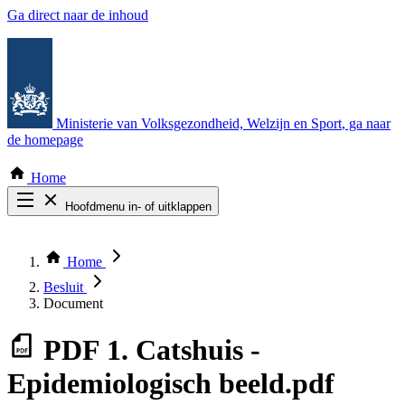
Ga direct naar de inhoud
Ministerie van Volksgezondheid, Welzijn en Sport
, ga naar
de homepage
Home
Hoofdmenu in- of uitklappen
Zoek door alle publicaties
Thema COVID-19
Home
Bekijk per bestuursorgaan
Besluit
Document
PDF
1. Catshuis -
Epidemiologisch beeld.pdf