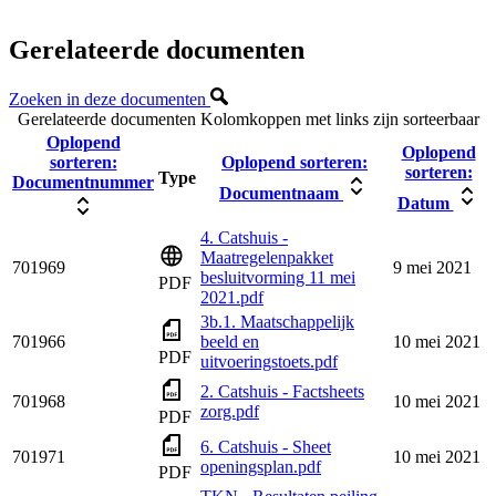
Gerelateerde documenten
Zoeken in deze documenten
Gerelateerde documenten
Kolomkoppen met links zijn sorteerbaar
Oplopend
Oplopend
sorteren:
Oplopend sorteren:
sorteren:
Type
Documentnummer
Documentnaam
Datum
4. Catshuis -
Maatregelenpakket
701969
9 mei 2021
besluitvorming 11 mei
PDF
2021.pdf
3b.1. Maatschappelijk
701966
beeld en
10 mei 2021
PDF
uitvoeringstoets.pdf
2. Catshuis - Factsheets
701968
10 mei 2021
zorg.pdf
PDF
6. Catshuis - Sheet
701971
10 mei 2021
openingsplan.pdf
PDF