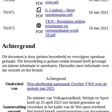
zorg.pdf
PDF
6. Catshuis - Sheet
701971
10 mei 2021
openingsplan.pdf
PDF
TKN - Resultaten peiling
reisplannen en
701972
10 mei 2021
versoepelingen week
PDF
18.pdf
Achtergrond
Dit document is door juristen beoordeeld en vervolgens openbaar
gemaakt. Die beoordeling is gedaan omdat iemand heeft gevraagd
om interne informatie te openbaren. Hieronder meer informatie over
dat verzoek en het besluit:
Achtergrond
Onderdeel
Woo-deelbesluit aangaande Overleg VWS over de
van
periode mei 2021
De minister van Volksgezondheid, Welzijn en Sport
heeft op 25 april 2023 een besluit genomen op
Samenvatting
verzoeken in het kader van de Wet open overheid.
verzoek
Het besluit betreft openbaarmaking van documenten