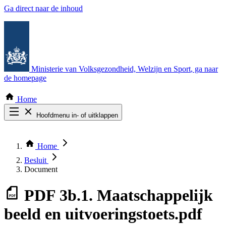
Ga direct naar de inhoud
Ministerie van Volksgezondheid, Welzijn en Sport
, ga naar
de homepage
Home
Hoofdmenu in- of uitklappen
Zoek door alle publicaties
Thema COVID-19
Home
Bekijk per bestuursorgaan
Besluit
Document
PDF
3b.1. Maatschappelijk
beeld en uitvoeringstoets.pdf