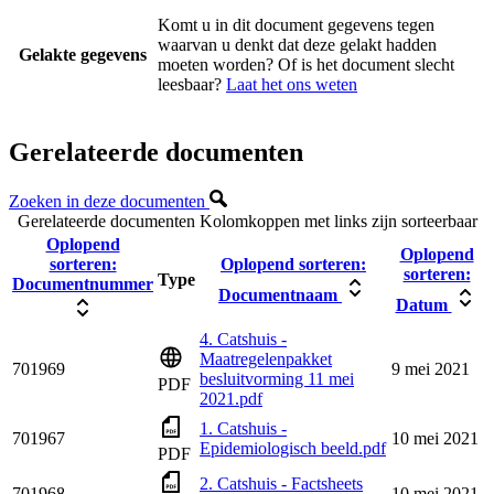
Komt u in dit document gegevens tegen
waarvan u denkt dat deze gelakt hadden
Gelakte gegevens
moeten worden? Of is het document slecht
leesbaar?
Laat het ons weten
Gerelateerde documenten
Zoeken in deze documenten
Gerelateerde documenten
Kolomkoppen met links zijn sorteerbaar
Oplopend
Oplopend
sorteren:
Oplopend sorteren:
sorteren:
Type
Documentnummer
Documentnaam
Datum
4. Catshuis -
Maatregelenpakket
701969
9 mei 2021
besluitvorming 11 mei
PDF
2021.pdf
1. Catshuis -
701967
10 mei 2021
Epidemiologisch beeld.pdf
PDF
2. Catshuis - Factsheets
701968
10 mei 2021