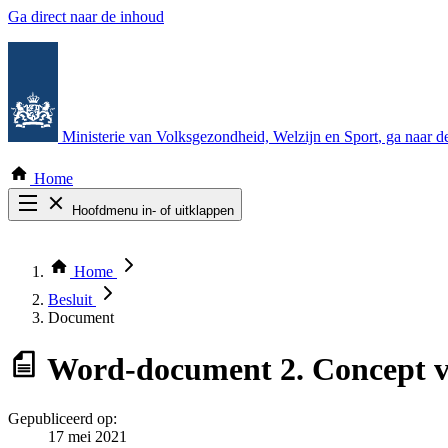
Ga direct naar de inhoud
Ministerie van Volksgezondheid, Welzijn en Sport
, ga naar 
Home
Hoofdmenu in- of uitklappen
Zoek door alle publicaties
Thema COVID-19
Home
Bekijk per bestuursorgaan
Besluit
Document
Word-document
2. Concept 
Gepubliceerd op:
17 mei 2021