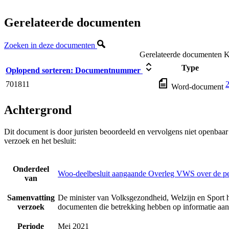
Gerelateerde documenten
Zoeken in deze documenten
Gerelateerde documenten
K
Type
Oplopend sorteren:
Documentnummer
701811
Word-document
Achtergrond
Dit document is door juristen beoordeeld en vervolgens niet openbaa
verzoek en het besluit:
Onderdeel
Woo-deelbesluit aangaande Overleg VWS over de p
van
Samenvatting
De minister van Volksgezondheid, Welzijn en Sport h
verzoek
documenten die betrekking hebben op informatie a
Periode
Mei 2021