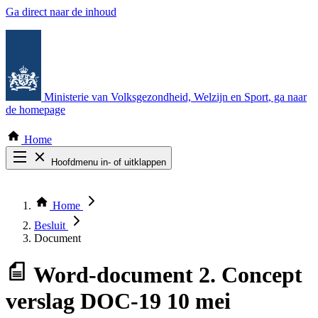
Ga direct naar de inhoud
Ministerie van Volksgezondheid, Welzijn en Sport
, ga naar
de homepage
Home
Hoofdmenu in- of uitklappen
Zoek door alle publicaties
Thema COVID-19
Home
Bekijk per bestuursorgaan
Besluit
Document
Word-document
2. Concept
verslag DOC-19 10 mei