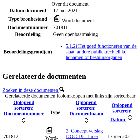
Over dit document
Datum document
17 mei 2021
Type bronbestand
Word-document
Documentnummer
701811
Beoordeling
Geen openbaarmaking
5.1.2i Het goed functioneren van de
Beoordelingsgrond(en)
staat, andere publiekrechtelijke
lichamen of bestuursorganen
Gerelateerde documenten
Zoeken in deze documenten
Gerelateerde documenten
Kolomkoppen met links zijn sorteerbaar
Oplopend
Oplopend
Oplopend
sorteren:
sorteren:
sorteren:
Type
Documentnummer
Documentnaam
Datum
2. Concept verslag
701812
DOC-19 11 mei
17 mei 2021
Word-