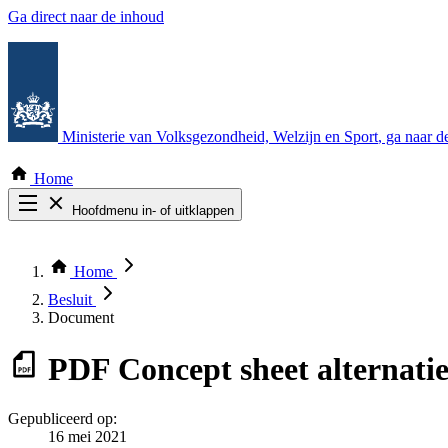
Ga direct naar de inhoud
Ministerie van Volksgezondheid, Welzijn en Sport
, ga naar 
Home
Hoofdmenu in- of uitklappen
Zoek door alle publicaties
Thema COVID-19
Home
Bekijk per bestuursorgaan
Besluit
Document
PDF
Concept sheet alternati
Gepubliceerd op:
16 mei 2021