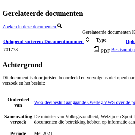
Gerelateerde documenten
Zoeken in deze documenten
Gerelateerde documenten
K
Type
Oplopend sorteren:
Documentnummer
Oplo
701778
Beslispunt 
PDF
Achtergrond
Dit document is door juristen beoordeeld en vervolgens niet openbaa
verzoek en het besluit:
Onderdeel
Woo-deelbesluit aangaande Overleg VWS over de p
van
Samenvatting
De minister van Volksgezondheid, Welzijn en Sport h
verzoek
documenten die betrekking hebben op informatie a
Periode
Mei 2021