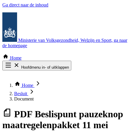
Ga direct naar de inhoud
Ministerie van Volksgezondheid, Welzijn en Sport
, ga naar
de homepage
Home
Hoofdmenu in- of uitklappen
Zoek door alle publicaties
Thema COVID-19
Home
Bekijk per bestuursorgaan
Besluit
Document
PDF
Beslispunt pauzeknop
maatregelenpakket 11 mei