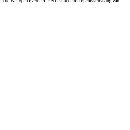
an de Wet open overheid. Het besluit betreft openbaarmaking van