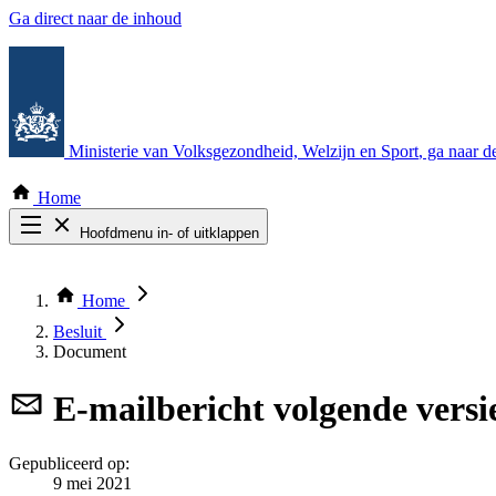
Ga direct naar de inhoud
Ministerie van Volksgezondheid, Welzijn en Sport
, ga naar 
Home
Hoofdmenu in- of uitklappen
Zoek door alle publicaties
Thema COVID-19
Home
Bekijk per bestuursorgaan
Besluit
Document
E-mailbericht
volgende vers
Gepubliceerd op:
9 mei 2021