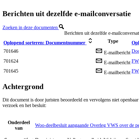
Berichten uit dezelfde e-mailconversatie
Zoeken in deze documenten
Berichten uit dezelfde e-mailconversat
Type
Oplopend sorteren:
Documentnummer
Opl
701646
Doo
E-mailbericht
701624
FW:
E-mailbericht
701645
FW:
E-mailbericht
Achtergrond
Dit document is door juristen beoordeeld en vervolgens niet openbaa
verzoek en het besluit:
Onderdeel
Woo-deelbesluit aangaande Overleg VWS over de p
van