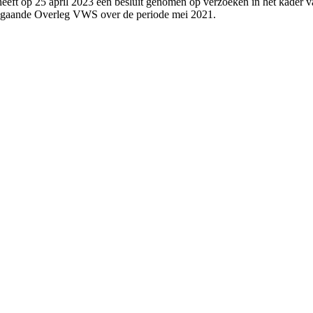
eeft op 25 april 2023 een besluit genomen op verzoeken in het kader v
angaande Overleg VWS over de periode mei 2021.