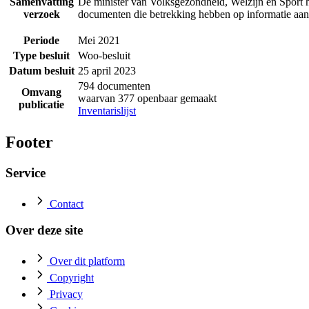
Samenvatting
De minister van Volksgezondheid, Welzijn en Sport h
verzoek
documenten die betrekking hebben op informatie a
Periode
Mei 2021
Type besluit
Woo-besluit
Datum besluit
25 april 2023
794 documenten
Omvang
waarvan 377 openbaar gemaakt
publicatie
Inventarislijst
Footer
Service
Contact
Over deze site
Over dit platform
Copyright
Privacy