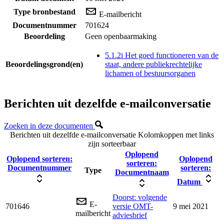
Type bronbestand
E-mailbericht
Documentnummer
701624
Beoordeling
Geen openbaarmaking
5.1.2i Het goed functioneren van de
Beoordelingsgrond(en)
staat, andere publiekrechtelijke
lichamen of bestuursorganen
Berichten uit dezelfde e-mailconversatie
Zoeken in deze documenten
Berichten uit dezelfde e-mailconversatie
Kolomkoppen met links
zijn sorteerbaar
Oplopend
Oplopend sorteren:
Oplopend
sorteren:
Documentnummer
sorteren:
Type
Documentnaam
Datum
Doorst: volgende
E-
701646
versie OMT-
9 mei 2021
mailbericht
adviesbrief