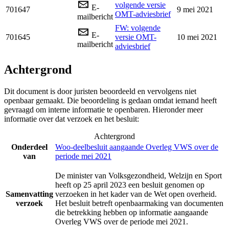
volgende versie
E-
701647
9 mei 2021
OMT-adviesbrief
mailbericht
FW: volgende
E-
701645
versie OMT-
10 mei 2021
mailbericht
adviesbrief
Achtergrond
Dit document is door juristen beoordeeld en vervolgens niet
openbaar gemaakt. Die beoordeling is gedaan omdat iemand heeft
gevraagd om interne informatie te openbaren. Hieronder meer
informatie over dat verzoek en het besluit:
Achtergrond
Onderdeel
Woo-deelbesluit aangaande Overleg VWS over de
van
periode mei 2021
De minister van Volksgezondheid, Welzijn en Sport
heeft op 25 april 2023 een besluit genomen op
Samenvatting
verzoeken in het kader van de Wet open overheid.
verzoek
Het besluit betreft openbaarmaking van documenten
die betrekking hebben op informatie aangaande
Overleg VWS over de periode mei 2021.