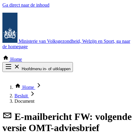
Ga direct naar de inhoud
Ministerie van Volksgezondheid, Welzijn en Sport
, ga naar
de homepage
Home
Hoofdmenu in- of uitklappen
Zoek door alle publicaties
Thema COVID-19
Home
Bekijk per bestuursorgaan
Besluit
Document
E-mailbericht
FW: volgende
versie OMT-adviesbrief