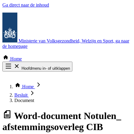
Ga direct naar de inhoud
Ministerie van Volksgezondheid, Welzijn en Sport
, ga naar
de homepage
Home
Hoofdmenu in- of uitklappen
Zoek door alle publicaties
Thema COVID-19
Home
Bekijk per bestuursorgaan
Besluit
Document
Word-document
Notulen_
afstemmingsoverleg CIB