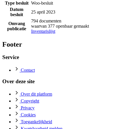
Type besluit
Woo-besluit
Datum
25 april 2023
besluit
794 documenten
Omvang
waarvan 377 openbaar gemaakt
publicatie
Inventarislijst
Footer
Service
Contact
Over deze site
Over dit platform
Copyright
Privacy
Cookies
Toegankelijkheid
Kwetsbaarheid melden