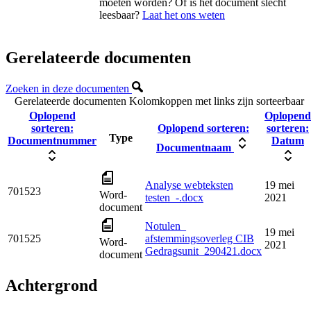
moeten worden? Of is het document slecht
leesbaar?
Laat het ons weten
Gerelateerde documenten
Zoeken in deze documenten
Gerelateerde documenten
Kolomkoppen met links zijn sorteerbaar
Oplopend
Oplopend
sorteren:
Oplopend sorteren:
sorteren:
Type
Documentnummer
Datum
Documentnaam
Analyse webteksten
19 mei
701523
Word-
testen_-.docx
2021
document
Notulen_
19 mei
701525
afstemmingsoverleg CIB
Word-
2021
Gedragsunit_290421.docx
document
Achtergrond