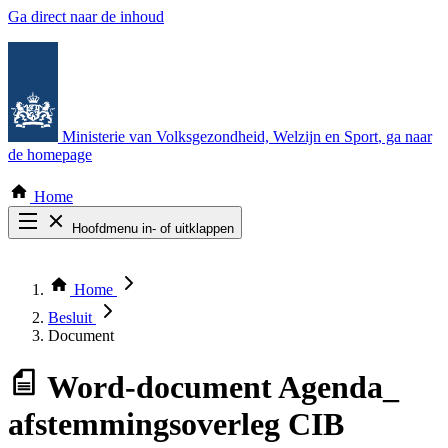
Ga direct naar de inhoud
Ministerie van Volksgezondheid, Welzijn en Sport
, ga naar
de homepage
Home
Hoofdmenu in- of uitklappen
Zoek door alle publicaties
Thema COVID-19
Home
Bekijk per bestuursorgaan
Besluit
Document
Word-document
Agenda_
afstemmingsoverleg CIB