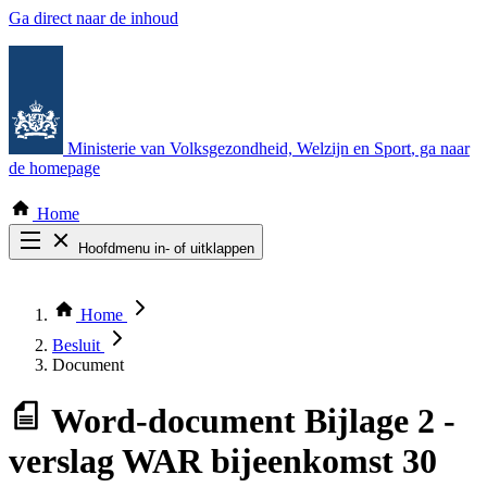
Ga direct naar de inhoud
Ministerie van Volksgezondheid, Welzijn en Sport
, ga naar
de homepage
Home
Hoofdmenu in- of uitklappen
Zoek door alle publicaties
Thema COVID-19
Home
Bekijk per bestuursorgaan
Besluit
Document
Word-document
Bijlage 2 -
verslag WAR bijeenkomst 30