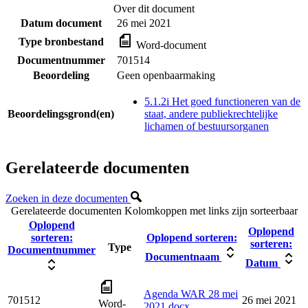
Over dit document
Datum document
26 mei 2021
Type bronbestand
Word-document
Documentnummer
701514
Beoordeling
Geen openbaarmaking
5.1.2i Het goed functioneren van de
Beoordelingsgrond(en)
staat, andere publiekrechtelijke
lichamen of bestuursorganen
Gerelateerde documenten
Zoeken in deze documenten
Gerelateerde documenten
Kolomkoppen met links zijn sorteerbaar
Oplopend
Oplopend
sorteren:
Oplopend sorteren:
sorteren:
Type
Documentnummer
Documentnaam
Datum
Agenda WAR 28 mei
701512
26 mei 2021
Word-
2021.docx