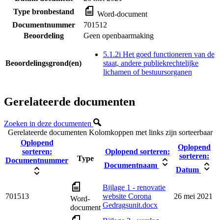
Type bronbestand
Word-document
Documentnummer
701512
Beoordeling
Geen openbaarmaking
5.1.2i Het goed functioneren van de
Beoordelingsgrond(en)
staat, andere publiekrechtelijke
lichamen of bestuursorganen
Gerelateerde documenten
Zoeken in deze documenten
Gerelateerde documenten
Kolomkoppen met links zijn sorteerbaar
Oplopend
Oplopend
sorteren:
Oplopend sorteren:
sorteren:
Type
Documentnummer
Documentnaam
Datum
Bijlage 1 - renovatie
701513
website Corona
26 mei 2021
Word-
Gedragsunit.docx
document