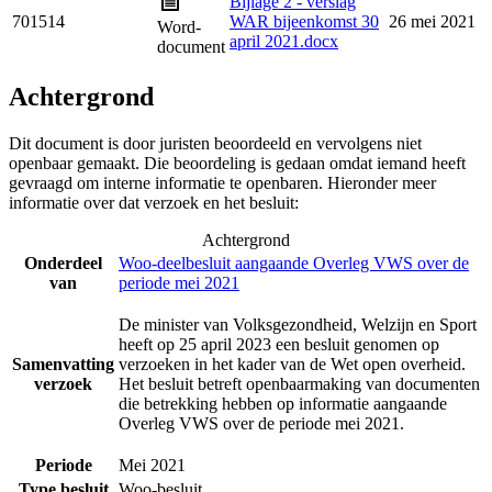
Bijlage 2 - verslag
701514
WAR bijeenkomst 30
26 mei 2021
Word-
april 2021.docx
document
Achtergrond
Dit document is door juristen beoordeeld en vervolgens niet
openbaar gemaakt. Die beoordeling is gedaan omdat iemand heeft
gevraagd om interne informatie te openbaren. Hieronder meer
informatie over dat verzoek en het besluit:
Achtergrond
Onderdeel
Woo-deelbesluit aangaande Overleg VWS over de
van
periode mei 2021
De minister van Volksgezondheid, Welzijn en Sport
heeft op 25 april 2023 een besluit genomen op
Samenvatting
verzoeken in het kader van de Wet open overheid.
verzoek
Het besluit betreft openbaarmaking van documenten
die betrekking hebben op informatie aangaande
Overleg VWS over de periode mei 2021.
Periode
Mei 2021
Type besluit
Woo-besluit