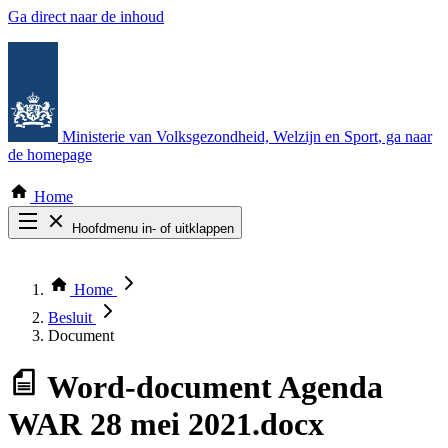
Ga direct naar de inhoud
Ministerie van Volksgezondheid, Welzijn en Sport
, ga naar
de homepage
Home
Hoofdmenu in- of uitklappen
Zoek door alle publicaties
Thema COVID-19
Home
Bekijk per bestuursorgaan
Besluit
Document
Word-document
Agenda
WAR 28 mei 2021.docx