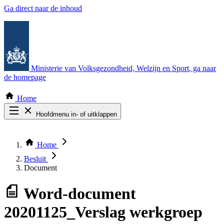
Ga direct naar de inhoud
Ministerie van Volksgezondheid, Welzijn en Sport
, ga naar
de homepage
Home
Hoofdmenu in- of uitklappen
Zoek door alle publicaties
Thema COVID-19
Home
Bekijk per bestuursorgaan
Besluit
Document
Word-document
20201125_Verslag werkgroep