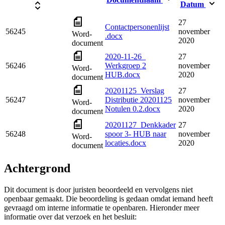
Datum
27
Contactpersonenlijst
56245
november
Word-
.docx
2020
document
2020-11-26_
27
56246
Werkgroep 2
november
Word-
HUB.docx
2020
document
20201125_Verslag
27
56247
Distributie 20201125
november
Word-
Notulen 0.2.docx
2020
document
20201127_Denkkader
27
56248
spoor 3- HUB naar
november
Word-
locaties.docx
2020
document
Achtergrond
Dit document is door juristen beoordeeld en vervolgens niet
openbaar gemaakt. Die beoordeling is gedaan omdat iemand heeft
gevraagd om interne informatie te openbaren. Hieronder meer
informatie over dat verzoek en het besluit: