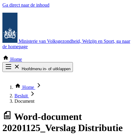
Ga direct naar de inhoud
Ministerie van Volksgezondheid, Welzijn en Sport
, ga naar
de homepage
Home
Hoofdmenu in- of uitklappen
Zoek door alle publicaties
Thema COVID-19
Home
Bekijk per bestuursorgaan
Besluit
Document
Word-document
20201125_Verslag Distributie