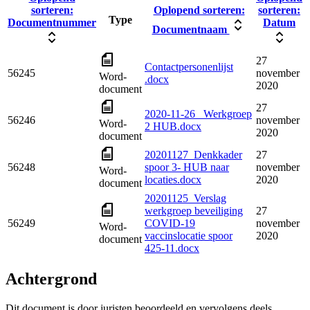
sorteren:
Oplopend sorteren:
sorteren:
Type
Documentnummer
Datum
Documentnaam
27
Contactpersonenlijst
56245
november
Word-
.docx
2020
document
27
2020-11-26_ Werkgroep
56246
november
Word-
2 HUB.docx
2020
document
20201127_Denkkader
27
56248
spoor 3- HUB naar
november
Word-
locaties.docx
2020
document
20201125_Verslag
werkgroep beveiliging
27
56249
COVID-19
november
Word-
vaccinslocatie spoor
2020
document
425-11.docx
Achtergrond
Dit document is door juristen beoordeeld en vervolgens deels