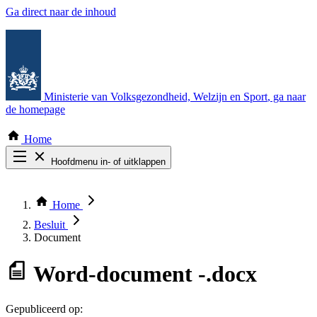
Ga direct naar de inhoud
Ministerie van Volksgezondheid, Welzijn en Sport
, ga naar
de homepage
Home
Hoofdmenu in- of uitklappen
Zoek door alle publicaties
Thema COVID-19
Home
Bekijk per bestuursorgaan
Besluit
Document
Word-document
-.docx
Gepubliceerd op: