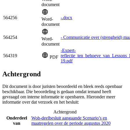
document
564256
-.docx
Word-
document
564254
- Communicatie over (strengheid) ma
Word-
document
-Expert-
564319
reflectie_ten_behoeve_van_Lesson
PDF
19.pdf
Achtergrond
Dit document is door juristen beoordeeld en bleek reeds openbaar
beschikbaar. Die beoordeling is gedaan omdat iemand heeft
gevraagd om interne informatie te openbaren. Hieronder meer
informatie over dat verzoek en het besluit:
Achtergrond
Onderdeel
Wob-deelbesluit aangaande Scenario’s en
van
maatregelen over de periode augustus 2020