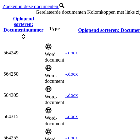
Zoeken in deze documenten
Gerelateerde documenten
Kolomkoppen met links zij
Oplopend
sorteren:
Type
Documentnummer
Oplopend sorteren:
Docume
564249
-.docx
Word-
document
564250
-.docx
Word-
document
564305
-.docx
Word-
document
564315
-.docx
Word-
document
564255
-.docx
Word-